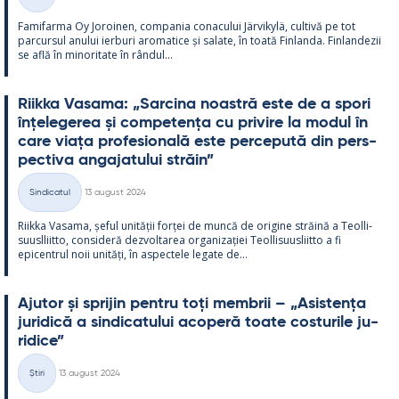
Categorii
Fa­mi­farma Oy Jo­roi­nen, com­pa­nia co­nacu­lui Jär­vi­kylä, cul­tivă pe tot
parcur­sul anu­lui ier­buri aro­ma­tice și sa­late, în toată Fin­landa. Fin­lan­dezii
se află în mi­no­ri­tate în rân­dul...
Riikka Va­sama: „Sarcina noa­stră este de a spori
înțe­le­ge­rea și com­pe­tența cu pri­vire la mo­dul în
care viața pro­fe­sio­nală este perce­pută din pers­
pec­tiva an­ga­ja­tu­lui străin”
Kirjoitettu
Sindicatul
13 august 2024
Categorii
Riikka Va­sama, șe­ful unității forței de muncă de ori­gine străină a Teol­li­
suusl­liitto, con­si­deră dez­vol­ta­rea or­ga­nizației Teol­li­suus­liitto a fi
epicent­rul noii unități, în as­pec­tele le­gate de...
Aju­tor și spri­jin pentru toți mem­brii – „Asis­tența
ju­ri­dică a sin­dica­tu­lui aco­peră toate cos­tu­rile ju­
ri­dice”
Kirjoitettu
Știri
13 august 2024
Categorii