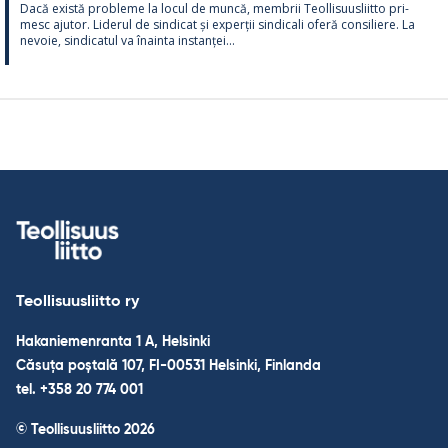
Dacă există probleme la locul de muncă, mem­brii Teol­li­suus­liitto pri­
mesc aju­tor. Li­de­rul de sin­dicat și ex­perții sin­dicali oferă con­si­liere. La
ne­voie, sin­dica­tul va înainta ins­tanței...
Teollisuusliitto ry
Hakaniemenranta 1 A, Helsinki
Căsuța poștală 107, FI-00531 Helsinki, Finlanda
tel. +358 20 774 001
© Teollisuusliitto 2026