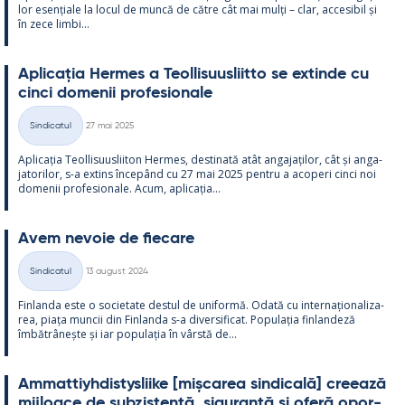
lor esențiale la locul de muncă de către cât mai mulți – clar, acce­si­bil și
în zece limbi...
Aplicația Her­mes a Teol­li­suus­liitto se ex­tinde cu
cinci do­me­nii pro­fe­sio­nale
Kirjoitettu
Sindicatul
27 mai 2025
Categorii
Aplicația Teol­li­suus­lii­ton Her­mes, des­ti­nată atât an­ga­jați­lor, cât și an­ga­
ja­to­ri­lor, s-a ex­tins începând cu 27 mai 2025 pentru a aco­peri cinci noi
do­me­nii pro­fe­sio­nale. Acum, aplicația...
Avem ne­voie de fiecare
Kirjoitettu
Sindicatul
13 august 2024
Categorii
Fin­landa este o socie­tate des­tul de uni­formă. Odată cu in­ter­națio­na­liza­
rea, piața muncii din Fin­landa s-a di­ver­si­ficat. Po­pu­lația fin­lan­deză
îmbătrâ­nește și iar po­pu­lația în vârstă de...
Am­mat­tiyh­dis­tys­liike [mișca­rea sin­dicală] cree­ază
mij­loace de subzis­tență, si­gu­ranță și oferă opor­