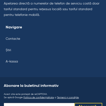
Apelarea directă a numerelor de telefon de serviciu costă doar
tariful standard pentru rețeaua locală sau tariful standard
pentru telefonie mobilă.
Navigare
Contacte
Știri
A-kassa
Abonare la buletinul informativ
Acest site este protejat de reCAPTCHA.
Se aplică Google
Politica de confidențialitate
și
Termenii și condițiile
.
Abonare