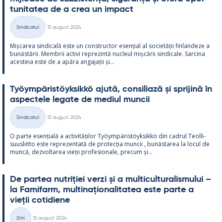
tu­ni­ta­tea de a crea un im­pact
Kirjoitettu
Sindicatul
13 august 2024
Categorii
Mișca­rea sin­dicală este un con­struc­tor esențial al societății fin­lan­deze a
bunăstă­rii. Mem­brii ac­tivi reprezintă nucleul mișcă­rii sin­dicale. Sarcina
aces­teia este de a apăra an­ga­jații și...
Työym­pä­ris­töyk­sikkö ajută, con­si­liază și spri­jină în
as­pec­tele le­gate de me­diul muncii
Kirjoitettu
Sindicatul
13 august 2024
Categorii
O parte esențială a ac­ti­vități­lor Työym­pä­ris­töyk­sikkö din cadrul Teol­li­
suus­liitto este reprezen­tată de pro­tecția muncii , bunăs­ta­rea la locul de
muncă, dez­vol­ta­rea vieții pro­fe­sio­nale, precum și...
De par­tea nut­riției verzi și a mul­ticul­tu­ra­lis­mu­lui –
la Fa­mi­farm, mul­ti­națio­na­li­ta­tea este parte a
vieții co­ti­diene
Kirjoitettu
Știri
13 august 2024