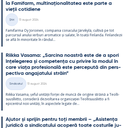
la Fa­mi­farm, mul­ti­națio­na­li­ta­tea este parte a
vieții co­ti­diene
Kirjoitettu
Știri
13 august 2024
Categorii
Fa­mi­farma Oy Jo­roi­nen, com­pa­nia co­nacu­lui Jär­vi­kylä, cul­tivă pe tot
parcur­sul anu­lui ier­buri aro­ma­tice și sa­late, în toată Fin­landa. Fin­lan­dezii
se află în mi­no­ri­tate în rân­dul...
Riikka Va­sama: „Sarcina noa­stră este de a spori
înțe­le­ge­rea și com­pe­tența cu pri­vire la mo­dul în
care viața pro­fe­sio­nală este perce­pută din pers­
pec­tiva an­ga­ja­tu­lui străin”
Kirjoitettu
Sindicatul
13 august 2024
Categorii
Riikka Va­sama, șe­ful unității forței de muncă de ori­gine străină a Teol­li­
suusl­liitto, con­si­deră dez­vol­ta­rea or­ga­nizației Teol­li­suus­liitto a fi
epicent­rul noii unități, în as­pec­tele le­gate de...
Aju­tor și spri­jin pentru toți mem­brii – „Asis­tența
ju­ri­dică a sin­dica­tu­lui aco­peră toate cos­tu­rile ju­