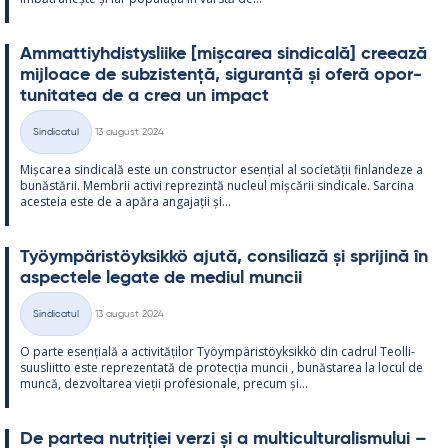
Am­mat­tiyh­dis­tys­liike [mișca­rea sin­dicală] cree­ază
mij­loace de subzis­tență, si­gu­ranță și oferă opor­
tu­ni­ta­tea de a crea un im­pact
Kirjoitettu
Sindicatul
13 august 2024
Categorii
Mișca­rea sin­dicală este un con­struc­tor esențial al societății fin­lan­deze a
bunăstă­rii. Mem­brii ac­tivi reprezintă nucleul mișcă­rii sin­dicale. Sarcina
aces­teia este de a apăra an­ga­jații și...
Työym­pä­ris­töyk­sikkö ajută, con­si­liază și spri­jină în
as­pec­tele le­gate de me­diul muncii
Kirjoitettu
Sindicatul
13 august 2024
Categorii
O parte esențială a ac­ti­vități­lor Työym­pä­ris­töyk­sikkö din cadrul Teol­li­
suus­liitto este reprezen­tată de pro­tecția muncii , bunăs­ta­rea la locul de
muncă, dez­vol­ta­rea vieții pro­fe­sio­nale, precum și...
De par­tea nut­riției verzi și a mul­ticul­tu­ra­lis­mu­lui –