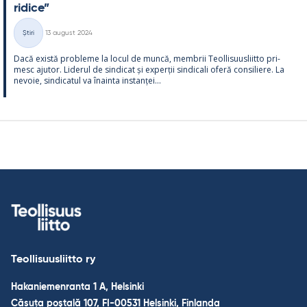
ri­dice”
Kirjoitettu
Știri
13 august 2024
Categorii
Dacă există probleme la locul de muncă, mem­brii Teol­li­suus­liitto pri­
mesc aju­tor. Li­de­rul de sin­dicat și ex­perții sin­dicali oferă con­si­liere. La
ne­voie, sin­dica­tul va înainta ins­tanței...
Teollisuusliitto ry
Hakaniemenranta 1 A, Helsinki
Căsuța poștală 107, FI-00531 Helsinki, Finlanda