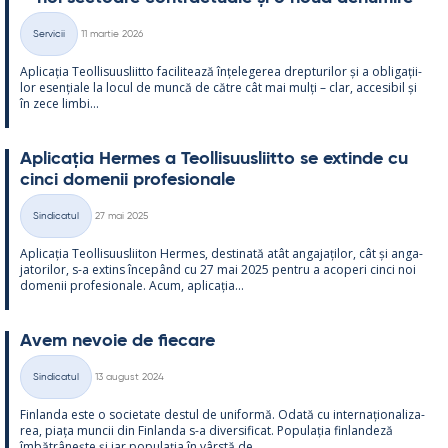
Kirjoitettu
Servicii
11 martie 2026
Categorii
Aplicația Teol­li­suus­liitto faci­li­tează înțe­le­ge­rea drep­tu­ri­lor și a obli­gații­
lor esențiale la locul de muncă de către cât mai mulți – clar, acce­si­bil și
în zece limbi...
Aplicația Her­mes a Teol­li­suus­liitto se ex­tinde cu
cinci do­me­nii pro­fe­sio­nale
Kirjoitettu
Sindicatul
27 mai 2025
Categorii
Aplicația Teol­li­suus­lii­ton Her­mes, des­ti­nată atât an­ga­jați­lor, cât și an­ga­
ja­to­ri­lor, s-a ex­tins începând cu 27 mai 2025 pentru a aco­peri cinci noi
do­me­nii pro­fe­sio­nale. Acum, aplicația...
Avem ne­voie de fiecare
Kirjoitettu
Sindicatul
13 august 2024
Categorii
Fin­landa este o socie­tate des­tul de uni­formă. Odată cu in­ter­națio­na­liza­
rea, piața muncii din Fin­landa s-a di­ver­si­ficat. Po­pu­lația fin­lan­deză
îmbătrâ­nește și iar po­pu­lația în vârstă de...