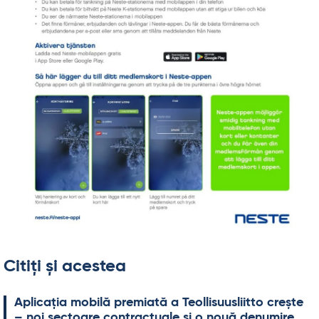
Citiți și acestea
Aplicația mo­bilă pre­miată a Teol­li­suus­liitto crește
– noi sec­toare cont­rac­tuale și o nouă de­nu­mire