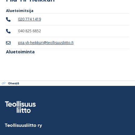
Aluetoimitsija
020 774 1419
040 825 6852
piia.yli-heikkuri@teollisuusliitto.fi
Aluetoiminta
Gheaţă
Teollisuusliitto ry