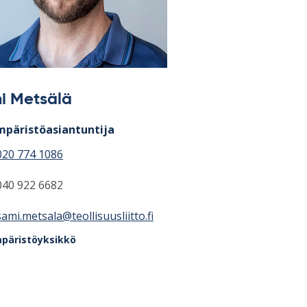
i Metsälä
päristöasiantuntija
020 774 1086
040 922 6682
sami.metsala@teollisuusliitto.fi
päristöyksikkö