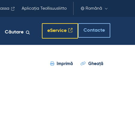
kassa
Aplicația Teollisuusliitto
Română
Contacte
eService
Căutare
Imprimă
Gheaţă