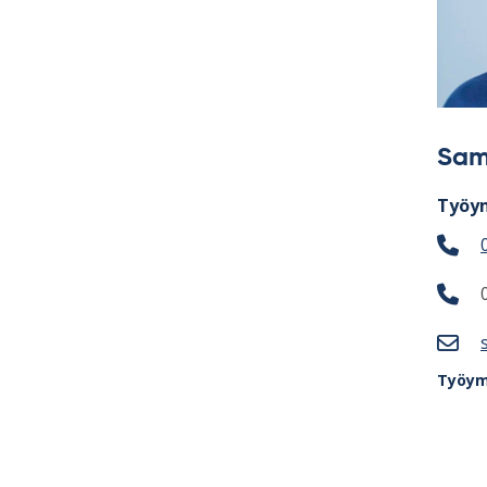
Sam
Työym
Työym