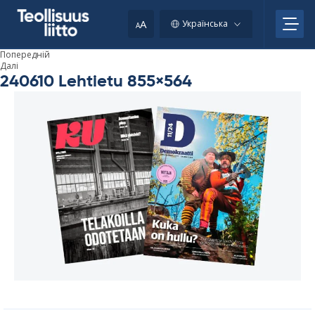
Skip
to
A
Українська
A
content
Попередній
Далі
240610 Lehtietu 855×564