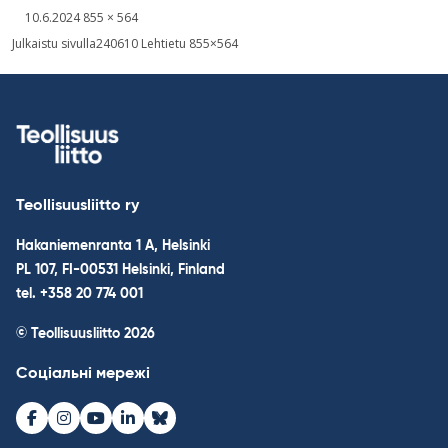
Kirjoitettu
Täysikokoinen
10.6.2024
855 × 564
kuva
Post
Julkaistu sivulla
240610 Lehtietu 855×564
navigation
Teollisuusliitto ry
Hakaniemenranta 1 A, Helsinki
PL 107, FI-00531 Helsinki, Finland
tel. +358 20 774 001
© Teollisuusliitto 2026
Соціальні мережі
Facebook
Instagram
Youtube
LinkedIn
Bluesky