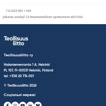
Kirjoitettu
Täysikokoinen
7.6.2023
855 × 564
kuva
Post
Julkaistu sivulla
JT-23-Maantieteellinen sijoittuminen 855×564
navigation
Teollisuusliitto ry
Hakaniemenranta 1 A, Helsinki
PL 107, FI-00531 Helsinki, Finland
tel. +358 20 774 001
© Teollisuusliitto 2026
Соціальні мережі