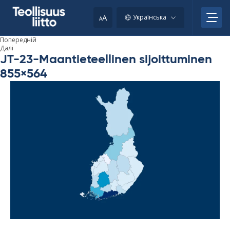
Skip
to
A
Українська
A
content
Попередній
Далі
JT-23-Maantieteellinen sijoittuminen
855×564