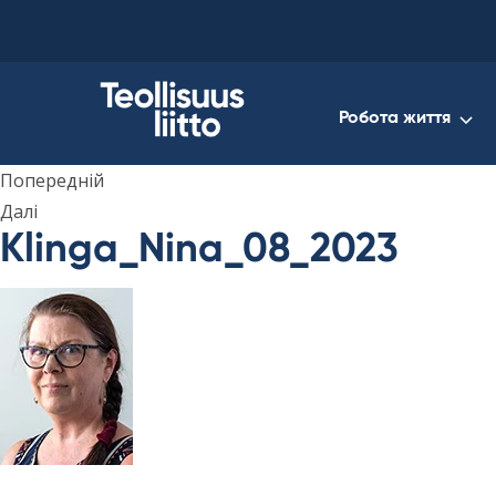
Skip
to
content
Робота життя
Попередній
Далі
Klinga_Nina_08_2023