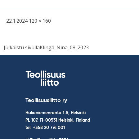
Kirjoitettu
Täysikokoinen
22.1.2024
120 × 160
kuva
Post
Julkaistu sivulla
Klinga_Nina_08_2023
navigation
Teollisuusliitto ry
Hakaniemenranta 1 A, Helsinki
PL 107, FI-00531 Helsinki, Finland
tel. +358 20 774 001