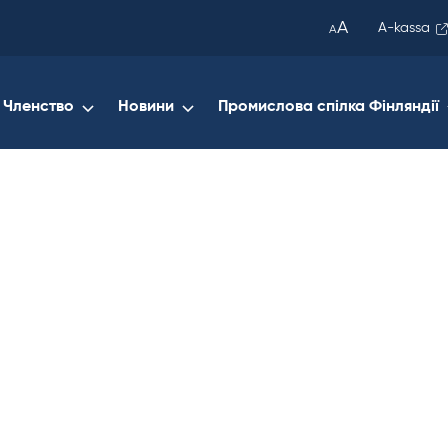
been
A
A-kassa
A
copied
to
your
Членство
Новини
Промислова спілка Фінляндії
clipboard.)