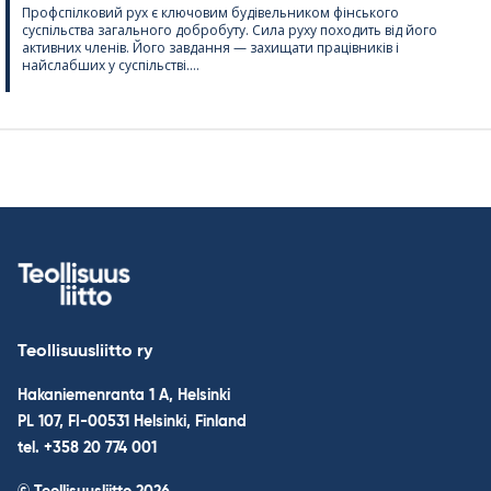
Профспілковий рух є ключовим будівельником фінського
суспільства загального добробуту. Сила руху походить від його
активних членів. Його завдання — захищати працівників і
найслабших у суспільстві....
Teollisuusliitto ry
Hakaniemenranta 1 A, Helsinki
PL 107, FI-00531 Helsinki, Finland
tel. +358 20 774 001