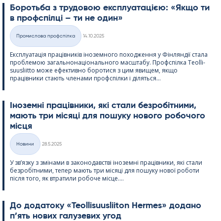
Боротьба з трудовою експлуатацією: «Якщо ти
в профспілці – ти не один»
Kirjoitettu
Промислова профспілка
14.10.2025
Категорії
Експлуатація працівників іноземного походження у Фінляндії стала
проблемою загальнонаціонального масштабу. Профспілка Teol­li­
suus­liitto може ефективно боротися з цим явищем, якщо
працівники стають членами профспілки і діляться...
Іноземні працівники, які стали безробітними,
мають три місяці для пошуку нового робочого
місця
Kirjoitettu
Новини
28.5.2025
Категорії
У зв’язку з змінами в законодавстві іноземні працівники, які стали
безробітними, тепер мають три місяці для пошуку нової роботи
після того, як втратили робоче місце....
До додатоку «Teol­li­suus­lii­ton Her­mes» додано
п’ять нових галузевих угод