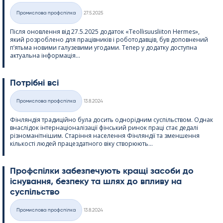
Kirjoitettu
Промислова профспілка
27.5.2025
Категорії
Після оновлення від 27.5.2025 додаток «Teol­li­suus­lii­ton Her­mes»,
який розроблено для працівників і роботодавців, був доповнений
п’ятьма новими галузевими угодами. Тепер у додатку доступна
актуальна інформація...
Потрібні всі
Kirjoitettu
Промислова профспілка
13.8.2024
Категорії
Фінляндія традиційно була досить однорідним суспільством. Однак
внаслідок інтернаціоналізації фінський ринок праці стає дедалі
різноманітнішим. Старіння населення Фінляндії та зменшення
кількості людей працездатного віку створюють...
Профспілки забезпечують кращі засоби до
існування, безпеку та шлях до впливу на
суспільство
Kirjoitettu
Промислова профспілка
13.8.2024
Категорії