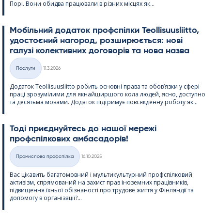
Порі. Вони обидва працювали в різних місцях як...
Мобільний додаток профспілки Teol­li­suus­liitto,
удостоєний нагород, розширюється: нові
галузі колективних договорів та нова назва
Kirjoitettu
Послуги
11.3.2026
Категорії
Додаток Teol­li­suus­liitto робить основні права та обов’язки у сфері
праці зрозумілими для якнайширшого кола людей, ясно, доступно
та десятьма мовами. Додаток підтримує повсякденну роботу як...
Тоді приєднуйтесь до нашої мережі
профспілкових амбасадорів!
Kirjoitettu
Промислова профспілка
16.10.2025
Категорії
Вас цікавить багатомовний і мультикультурний профспілковий
активізм, спрямований на захист прав іноземних працівників,
підвищення їхньої обізнаності про трудове життя у Фінляндії та
допомогу в організації?...