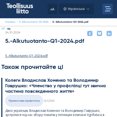
Skip
to
A
Українська
A
content
Головна
-
5. Alkutuotanto Q1 2024
-
5.-Alkutuotanto-Q1-2024.pdf
лід
Kirjoitettu
24.10.2024
5.-Alkutuotanto-Q1-2024.pdf
5.-Alkutuotanto-Q1-2024.pdf
Також прочитайте ці
Колеги Владислав Хоменко та Володимир
Гаврушко: «Членство у профспілці тут звична
частина повсякденного життя»
Kirjoitettu
Промислова профспілка
26.3.2026
Категорії
Двоє українців, Владислав Хоменко та Володимир Гаврушко,
зустрілися під час збору томатів у теплицях компанії Agri­fu­tura в