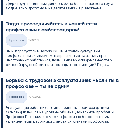
сфере труда понятными для как можно более широкого круга
людей, ясно, доступно и на десяти языках. Приложение...
Тогда присоединяйтесь к нашей сети
профсоюзных амбассадоров!
Kirjoitettu
Профсоюз
16.10.2025
Категории
Вы интересуетесь многоязычным и мультикультурным
профсоюзным активизмом, направленным на защиту прав
иностранных работников, повышение их осведомлённости о
финской трудовой жизни и помощь в организации? Тогда...
Борьба с трудовой эксплуатацией: «Если ты в
профсоюзе – ты не один»
Kirjoitettu
Профсоюз
14.10.2025
Категории
Эксплуатация работников с иностранным происхождением в
Финляндии вышла на уровень общенациональной проблемы.
Профсоюз Teol­li­suus­liitto может эффективно бороться с этим
явлением, если работники становятся членами профсоюза...