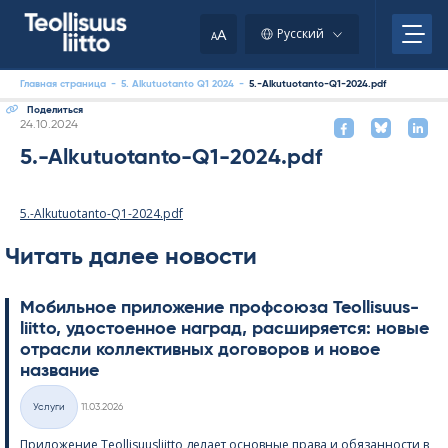
Skip
to
A
Русский
A
content
Главная страница
-
5. Alkutuotanto Q1 2024
-
5.-Alkutuotanto-Q1-2024.pdf
Поделиться
Kirjoitettu
24.10.2024
5.-Alkutuotanto-Q1-2024.pdf
5.-Alkutuotanto-Q1-2024.pdf
Читать далее новости
Мобильное приложение профсоюза Teol­li­suus­
liitto, удостоенное наград, расширяется: новые
отрасли коллективных договоров и новое
название
Kirjoitettu
Услуги
11.03.2026
Категории
Приложение Teol­li­suus­liitto делает основные права и обязанности в