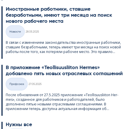
Иностранные работники, ставшие
безработными, имеют три месяца на поиск
нового рабочего места
Kirjoitettu
Hовости
28.05.2025
Категории
В связи с изменением законодательства иностранные работники,
ставшие безработными, теперь имеют три месяца на поиск новой
работы после того, как потеряли рабочее место. Это правило...
В приложение «Teol­li­suus­lii­ton Her­mes»
добавлено пять новых отраслевых соглашений
Kirjoitettu
Профсоюз
27.05.2025
Категории
После обновления от 27.5.2025 приложение «Teol­li­suus­lii­ton Her­
mes», созданное для работников и работодателей, было
дополнено пятью новыми отраслевыми соглашениями. В
приложении теперь доступна актуальная информация об...
Нужны все