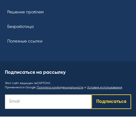
Решение проблем
Безработица
Полезные ссылки
Подписаться на рассылку
Этот сайт защищен reCAPTCHA.
Применяются Google
Политика конфиденциальности
и
Условия использования
.
Подписаться
Подписаться
на
рассылку
: