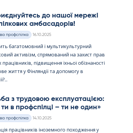
риєднуйтесь до нашої мережі
ілкових амбасадорів!
Kirjoitettu
ва профспілка
16.10.2025
вить багатомовний і мультикультурний
ковий активізм, спрямований на захист прав
 працівників, підвищення їхньої обізнаності
ве життя у Фінляндії та допомогу в
?...
ба з трудовою експлуатацією:
ти в профспілці – ти не один»
Kirjoitettu
ва профспілка
14.10.2025
ція працівників іноземного походження у