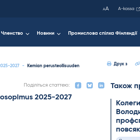
been
A
A-kassa
A
copied
to
your
Членство
Новини
Промислова спілка Фінляндії
clipboard.)
Друк з
2025-2027
-
Kemian perusteollisuuden
Також п
Поділіться статтею:
tosopimus 2025-2027
Колеги
Володи
профсп
повсяк