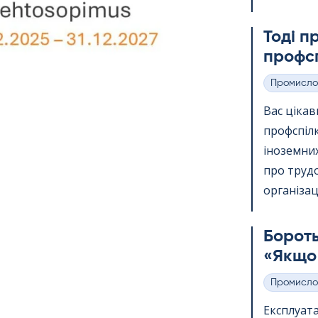
Тоді п
профсп
Промисло
Категорії
Вас ціка
профспіл
іноземних
про трудо
організації
Бороть
«Якщо 
Промисло
Категорії
Експлуата