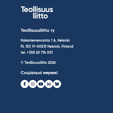
Teollisuusliitto ry
Hakaniemenranta 1 A, Helsinki
PL 107, FI-00531 Helsinki, Finland
tel. +358 20 774 001
© Teollisuusliitto 2026
Соціальні мережі
Facebook
Instagram
Youtube
LinkedIn
Bluesky