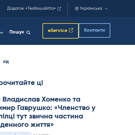
Додаток «Teollisuusliitto»
Українська
Контакти
eService
Пошук
лід
рочитайте ці
 Владислав Хоменко та
мир Гаврушко: «Членство у
ілці тут звична частина
денного життя»