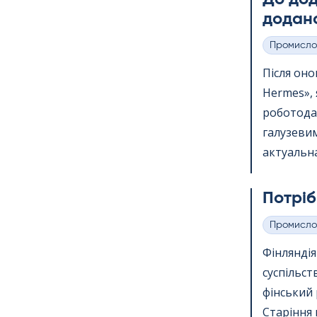
додано
Промисло
Категорії
Після онов
Her­mes»,
роботода
галузевим
актуальна
Потріб
Промисло
Категорії
Фінлянді
суспільст
фінський 
Старіння 