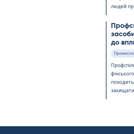
людей пр
Профс
засоби
до впл
Промисло
Категорії
Профспіл
фінського
походить 
захищати 