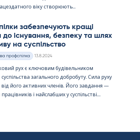
ацездатного віку створюють...
пілки забезпечують кращі
 до існування, безпеку та шлях
иву на суспільство
Kirjoitettu
ва профспілка
13.8.2024
ковий рух є ключовим будівельником
 суспільства загального добробуту. Сила руху
від його активних членів. Його завдання —
працівників і найслабших у суспільстві....