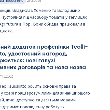
Kirjoitettu
ва профспілка
26.3.2026
аїнців, Владислав Хоменко та Володимир
 зустрілися під час збору томатів у теплицях
Agri­fu­tura в Порі. Вони обидва працювали в
цях як...
ний додаток профспілки Teol­li­
itto, удостоєний нагород,
юється: нові галузі
ивних договорів та нова назва
Kirjoitettu
11.3.2026
ol­li­suus­liitto робить основні права та
 у сфері праці зрозумілими для якнайширшого
й, ясно, доступно та десятьма мовами.
ідтримує повсякденну роботу як...