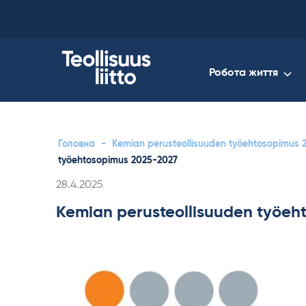
Skip
to
content
Робота життя
Головна
-
Kemian perusteollisuuden työehtosopimus 
työehtosopimus 2025-2027
Kirjoitettu
28.4.2025
Kemian perusteollisuuden työeh