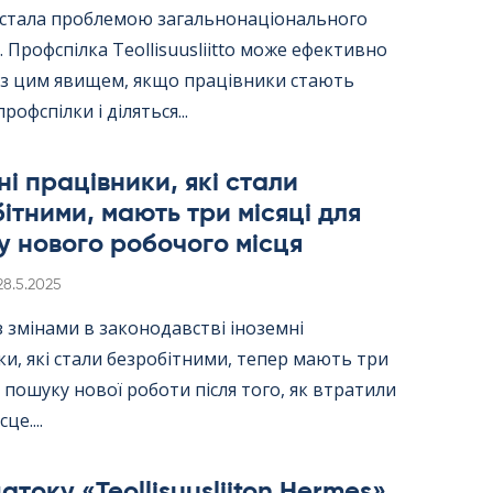
ї стала проблемою загальнонаціонального
 Профспілка Teol­li­suus­liitto може ефективно
 з цим явищем, якщо працівники стають
рофспілки і діляться...
ні працівники, які стали
ітними, мають три місяці для
 нового робочого місця
Kirjoitettu
28.5.2025
 з змінами в законодавстві іноземні
и, які стали безробітними, тепер мають три
я пошуку нової роботи після того, як втратили
це....
току «Teol­li­suus­lii­ton Her­mes»