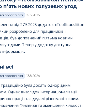
 п’ять нових галузевих угод
Kirjoitettu
ва профспілка
27.5.2025
лення від 27.5.2025 додаток «Teol­li­suus­lii­ton
 який розроблено для працівників і
вців, був доповнений п’ятьма новими
и угодами. Тепер у додатку доступна
 інформація...
ні всі
Kirjoitettu
ва профспілка
13.8.2024
я традиційно була досить однорідним
вом. Однак внаслідок інтернаціоналізації
ринок праці стає дедалі різноманітнішим.
населення Фінляндії та зменшення кількості