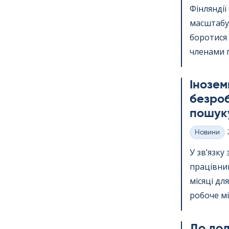
Фінлянді
масштабу.
боротися
членами п
Інозем
безроб
пошуку
Новини
Категорії
У зв’язку
працівник
місяці дл
робоче міс
До дода