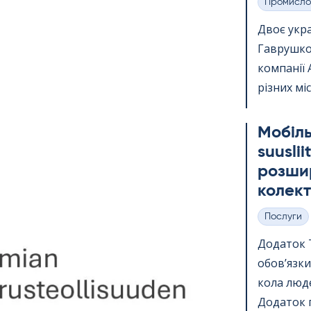
Промисло
Категорії
Двоє укр
Гаврушко,
компанії 
різних міс
Мобіль
suus­li
розшир
колект
Послуги
Категорії
Додаток Te
обов’язки
кола люде
Додаток п