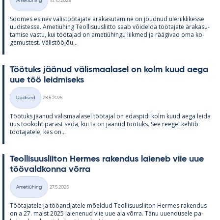
Ametiühing
14.10.2025
Kategooriad
Soo­mes esi­nev vä­lis­töö­ta­jate ära­ka­su­ta­mine on jõud­nud üle­riikli­kesse
uu­dis­tesse. Ame­tiü­hing Teol­li­suus­liitto saab või­delda töö­ta­jate ära­ka­su­
ta­mise vastu, kui töö­ta­jad on ame­tiü­hingu liik­med ja rää­gi­vad oma ko­
ge­mus­test. Vä­lis­tööjõu...
Töö­tuks jää­nud vä­lis­maa­la­sel on kolm kuud aega
uue töö leid­mi­seks
Kirjoitettu
Uudised
28.5.2025
Kategooriad
Töö­tuks jää­nud vä­lis­maa­la­sel töö­ta­jal on edas­pidi kolm kuud aega leida
uus töö­koht pä­rast seda, kui ta on jää­nud töö­tuks. See ree­gel keh­tib
töö­ta­ja­tele, kes on...
Teol­li­suus­lii­ton Her­mes ra­ken­dus lai­e­neb viie uue
töö­vald­konna võrra
Kirjoitettu
Ametiühing
27.5.2025
Kategooriad
Töö­ta­ja­tele ja töö­and­ja­tele mõel­dud Teol­li­suus­lii­ton Her­mes ra­ken­dus
on a 27. maist 2025 lai­e­ne­nud viie uue ala võrra. Tänu uu­en­dusele pa­