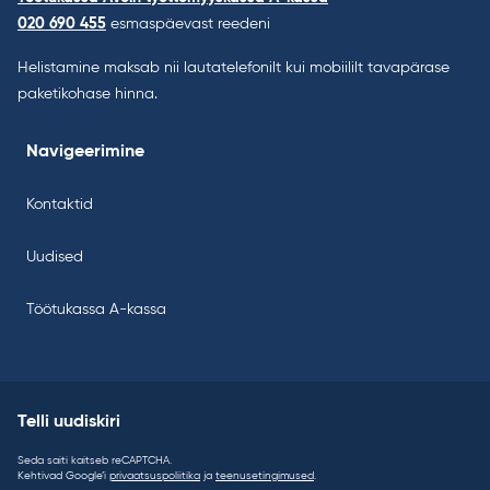
020 690 455
esmaspäevast reedeni
Helistamine maksab nii lautatelefonilt kui mobiililt tavapärase
paketikohase hinna.
Navigeerimine
Kontaktid
Uudised
Töötukassa A-kassa
Telli uudiskiri
Seda saiti kaitseb reCAPTCHA.
Kehtivad Google’i
privaatsuspoliitika
ja
teenusetingimused
.