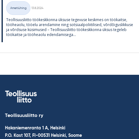
Kirjoitettu
Ametiühing
13.8.2024
Kategooriad
Teol­li­suus­liitto töö­kesk­konna ük­suse te­ge­vuse kesk­mes on töö­kaitse,
töö­heaolu, töö­elu aren­da­mine ning sot­si­aal­po­lii­ti­li­sed, võrdõi­gus­lik­kuse
ja võrd­suse kü­si­mused – Teol­li­suus­liitto töö­kesk­konna ük­sus te­ge­leb
töö­kaitse ja töö­heaolu eden­da­mi­sega...
Teollisuusliitto ry
Hakaniemenranta 1 A, Helsinki
P.O. Kast 107, FI-00531 Helsinki, Soome