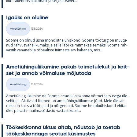
kub ra­ken­dus aja­ko­hast ja sel­get tea­vet...
Igaüks on olu­line
Kirjoitettu
Ametiühing
13.8.2024
Kategooriad
Soome on ol­nud üsna mo­no­liitne ühis­kond. Soome töö­turg on muu­tu­
nud rah­vus­va­he­li­ku­maks ja selle läbi ka mit­me­ke­si­se­maks. Soome rah­
vas­tik va­na­neb ja töö­ea­liste ini­meste arv ka­ha­neb, mis...
Ame­tiü­hin­gu­lii­ku­mine pa­kub toi­me­tu­le­kut ja kait­
set ja an­nab või­ma­luse mõ­ju­tada
Kirjoitettu
Ametiühing
13.8.2024
Kategooriad
Ame­tiü­hinglii­ku­mine on Soome heao­luü­his­konna võt­me­täht­susega üle­
se­hi­taja. Ak­tiiv­sed liik­med on ame­tiü­hin­gu­lii­ku­mise jõud. Meie üle­san­
deks on kaitsta töö­ta­jaid ja nõr­ge­maid. Soome heao­luü­his­kond ehi­tati
üles pä­rast maa­il­masõ­da­sid vas­tas­ti­kusel...
Töö­kesk­konna ük­sus ai­tab, nõus­tab ja toe­tab
töö­kesk­kon­naga seo­tud kü­si­mus­tes