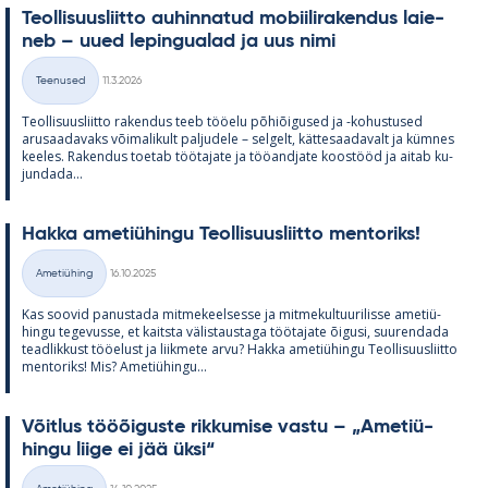
Teol­li­suus­liitto au­hin­na­tud mo­bii­li­ra­ken­dus lai­e­
neb – uued le­pin­gua­lad ja uus nimi
Kirjoitettu
Teenused
11.3.2026
Kategooriad
Teol­li­suus­liitto ra­ken­dus teeb töö­elu põ­hiõi­gused ja -ko­hus­tused
arusaa­da­vaks või­ma­li­kult pal­ju­dele – sel­gelt, kät­te­saa­da­valt ja küm­nes
kee­les. Ra­ken­dus toe­tab töö­ta­jate ja töö­and­jate koos­tööd ja ai­tab ku­
jun­dada...
Hakka ame­tiü­hingu Teol­li­suus­liitto men­to­riks!
Kirjoitettu
Ametiühing
16.10.2025
Kategooriad
Kas soo­vid pa­nus­tada mit­me­keel­sesse ja mit­me­kul­tuu­ri­lisse ame­tiü­
hingu te­ge­vusse, et kaitsta vä­lis­taus­taga töö­ta­jate õi­gusi, suu­ren­dada
tead­lik­kust töö­elust ja liik­mete arvu? Hakka ame­tiü­hingu Teol­li­suus­liitto
men­to­riks! Mis? Ame­tiü­hingu...
Võit­lus tööõi­guste rik­ku­mise vastu – „Ame­tiü­
hingu liige ei jää üksi“
Kirjoitettu