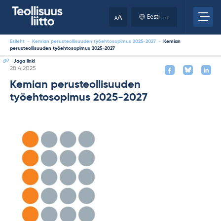
Skip
to
A
Eesti
A
content
Esileht
-
Kemian perusteollisuuden työehtosopimus 2025-2027
-
Kemian
perusteollisuuden työehtosopimus 2025-2027
Jaga linki
Kirjoitettu
28.4.2025
Kemian perusteollisuuden
työehtosopimus 2025-2027