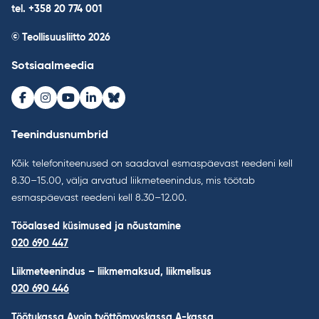
tel. +358 20 774 001
© Teollisuusliitto 2026
Sotsiaalmeedia
Facebook
Instagram
Youtube
LinkedIn
Bluesky
Teenindusnumbrid
Kõik telefoniteenused on saadaval esmaspäevast reedeni kell
8.30–15.00, välja arvatud liikmeteenindus, mis töötab
esmaspäevast reedeni kell 8.30–12.00.
Tööalased küsimused ja nõustamine
020 690 447
Liikmeteenindus – liikmemaksud, liikmelisus
020 690 446
Töötukassa Avoin työttömyyskassa A-kassa