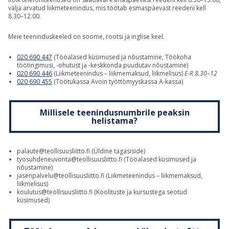
välja arvatud liikmeteenindus, mis töötab esmaspäevast reedeni kell
8.30–12.00.
Meie teeninduskeeled on soome, rootsi ja inglise keel.
020 690 447
(Tööalased küsimused ja nõustamine, Töökoha
töötingimusi, -ohutust ja -keskkonda puudutav nõustamine)
020 690 446
(Liikmeteenindus – liikmemaksud, liikmelisus)
E-R 8.30–12
020 690 455
(Töötukassa Avoin työttömyyskassa A-kassa)
Millisele teenindusnumbrile peaksin
helistama?
palaute@teollisuusliitto.fi
(Üldine tagasiside)
tyosuhdeneuvonta@teollisuusliitto.fi
(Tööalased küsimused ja
nõustamine)
jasenpalvelu@teollisuusliitto.fi
(Liikmeteenindus – liikmemaksud,
liikmelisus)
koulutus@teollisuusliitto.fi
(Koolituste ja kursustega seotud
küsimused)