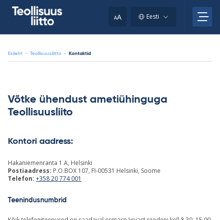
Skip
to
A
Eesti
A
content
Esileht
-
Teollisuusliitto
-
Kontaktid
Võtke ühendust ametiühinguga
Teollisuusliito
Kontori aadress:
Hakaniemenranta 1 A, Helsinki
Postiaadress:
P.O.BOX 107, FI-00531 Helsinki, Soome
Telefon:
+358 20 774 001
Teenindusnumbrid
Kõik telefoniteenused on saadaval esmaspäevast reedeni kell 8.30–15.00,