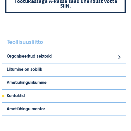
Töötukassaga A-kassa saad ühendust võtta
SIIN.
Teollisuusliitto
Organiseeritud sektorid
Liitumine on sobilik
Ametiühinguliikumine
Kontaktid
Ametiühingu mentor