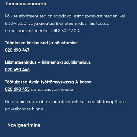
Teenindusnumbrid
Kõik telefoniteenused on saadaval esmaspäevast reedeni kell
8.30–15.00, välja arvatud liikmeteenindus, mis töötab
esmaspäevast reedeni kell 8.30–12.00.
Tööalased küsimused ja nõustamine
020 690 447
Liikmeteenindus – liikmemaksud, liikmelisus
020 690 446
Töötukassa Avoin työttömyyskassa A-kassa
020 690 455
esmaspäevast reedeni
Helistamine maksab nii lautatelefonilt kui mobiililt tavapärase
paketikohase hinna.
Navigeerimine