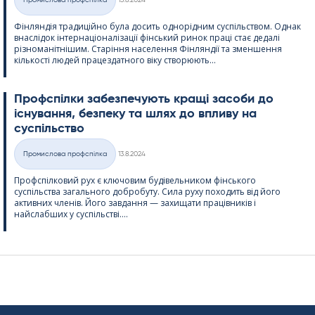
Промислова профспілка
13.8.2024
Категорії
Фінляндія традиційно була досить однорідним суспільством. Однак
внаслідок інтернаціоналізації фінський ринок праці стає дедалі
різноманітнішим. Старіння населення Фінляндії та зменшення
кількості людей працездатного віку створюють...
Профспілки забезпечують кращі засоби до
існування, безпеку та шлях до впливу на
суспільство
Kirjoitettu
Промислова профспілка
13.8.2024
Категорії
Профспілковий рух є ключовим будівельником фінського
суспільства загального добробуту. Сила руху походить від його
активних членів. Його завдання — захищати працівників і
найслабших у суспільстві....