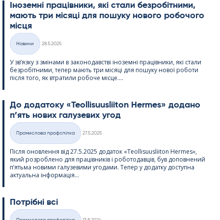
Іноземні працівники, які стали безробітними,
мають три місяці для пошуку нового робочого
місця
Kirjoitettu
Новини
28.5.2025
Категорії
У зв’язку з змінами в законодавстві іноземні працівники, які стали
безробітними, тепер мають три місяці для пошуку нової роботи
після того, як втратили робоче місце....
До додатоку «Teol­li­suus­lii­ton Her­mes» додано
п’ять нових галузевих угод
Kirjoitettu
Промислова профспілка
27.5.2025
Категорії
Після оновлення від 27.5.2025 додаток «Teol­li­suus­lii­ton Her­mes»,
який розроблено для працівників і роботодавців, був доповнений
п’ятьма новими галузевими угодами. Тепер у додатку доступна
актуальна інформація...
Потрібні всі
Kirjoitettu