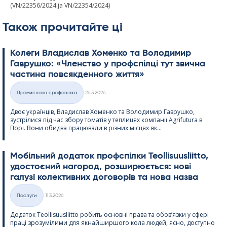
(VN/22356/2024 ja VN/22354/2024)
Також прочитайте ці
Колеги Владислав Хоменко та Володимир
Гаврушко: «Членство у профспілці тут звична
частина повсякденного життя»
Kirjoitettu
Промислова профспілка
26.3.2026
Категорії
Двоє українців, Владислав Хоменко та Володимир Гаврушко,
зустрілися під час збору томатів у теплицях компанії Agri­fu­tura в
Порі. Вони обидва працювали в різних місцях як...
Мобільний додаток профспілки Teol­li­suus­liitto,
удостоєний нагород, розширюється: нові
галузі колективних договорів та нова назва
Kirjoitettu
Послуги
11.3.2026
Категорії
Додаток Teol­li­suus­liitto робить основні права та обов’язки у сфері
праці зрозумілими для якнайширшого кола людей, ясно, доступно