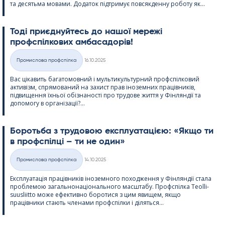
та десятьма мовами. Додаток підтримує повсякденну роботу як...
Тоді приєднуйтесь до нашої мережі
профспілкових амбасадорів!
Kirjoitettu
Промислова профспілка
16.10.2025
Категорії
Вас цікавить багатомовний і мультикультурний профспілковий
активізм, спрямований на захист прав іноземних працівників,
підвищення їхньої обізнаності про трудове життя у Фінляндії та
допомогу в організації?...
Боротьба з трудовою експлуатацією: «Якщо ти
в профспілці – ти не один»
Kirjoitettu
Промислова профспілка
14.10.2025
Категорії
Експлуатація працівників іноземного походження у Фінляндії стала
проблемою загальнонаціонального масштабу. Профспілка Teol­li­
suus­liitto може ефективно боротися з цим явищем, якщо
працівники стають членами профспілки і діляться...