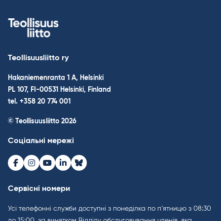
Teollisuusliitto ry
Hakaniemenranta 1 A, Helsinki
PL 107, FI-00531 Helsinki, Finland
tel. +358 20 774 001
© Teollisuusliitto 2026
Соціальні мережі
Facebook
Instagram
Youtube
LinkedIn
Bluesky
Сервісні номери
Усі телефонні служби доступні з понеділка по п’ятницю з 08:30
до 15:00, за винятком Відділу обслуговування членів, яка