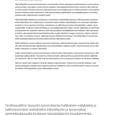
Teollisuusliiton lausunto luonnoksesta hallituksen esitykseksi ja
valtioneuvoston asetukseksi asbestityötä ja työsuojelun
ammattipätevyyttä koskevan lainsäädännön muuttamisesta