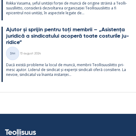
Riikka Va­sama, șe­ful unității forței de muncă de ori­gine străină a Teol­li­
suusl­liitto, con­si­deră dez­vol­ta­rea or­ga­nizației Teol­li­suus­liitto a fi
epicent­rul noii unități, în as­pec­tele le­gate de...
Aju­tor și spri­jin pentru toți mem­brii – „Asis­tența
ju­ri­dică a sin­dica­tu­lui aco­peră toate cos­tu­rile ju­
ri­dice”
Kirjoitettu
Știri
13 august 2024
Categorii
Dacă există probleme la locul de muncă, mem­brii Teol­li­suus­liitto pri­
mesc aju­tor. Li­de­rul de sin­dicat și ex­perții sin­dicali oferă con­si­liere. La
ne­voie, sin­dica­tul va înainta ins­tanței...