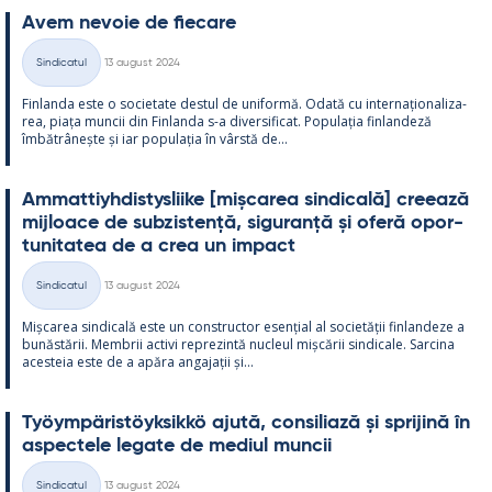
Avem ne­voie de fiecare
Kirjoitettu
Sindicatul
13 august 2024
Categorii
Fin­landa este o socie­tate des­tul de uni­formă. Odată cu in­ter­națio­na­liza­
rea, piața muncii din Fin­landa s-a di­ver­si­ficat. Po­pu­lația fin­lan­deză
îmbătrâ­nește și iar po­pu­lația în vârstă de...
Am­mat­tiyh­dis­tys­liike [mișca­rea sin­dicală] cree­ază
mij­loace de subzis­tență, si­gu­ranță și oferă opor­
tu­ni­ta­tea de a crea un im­pact
Kirjoitettu
Sindicatul
13 august 2024
Categorii
Mișca­rea sin­dicală este un con­struc­tor esențial al societății fin­lan­deze a
bunăstă­rii. Mem­brii ac­tivi reprezintă nucleul mișcă­rii sin­dicale. Sarcina
aces­teia este de a apăra an­ga­jații și...
Työym­pä­ris­töyk­sikkö ajută, con­si­liază și spri­jină în
as­pec­tele le­gate de me­diul muncii
Kirjoitettu
Sindicatul
13 august 2024