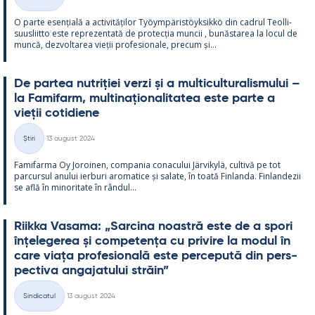
Categorii
O parte esențială a ac­ti­vități­lor Työym­pä­ris­töyk­sikkö din cadrul Teol­li­
suus­liitto este reprezen­tată de pro­tecția muncii , bunăs­ta­rea la locul de
muncă, dez­vol­ta­rea vieții pro­fe­sio­nale, precum și...
De par­tea nut­riției verzi și a mul­ticul­tu­ra­lis­mu­lui –
la Fa­mi­farm, mul­ti­națio­na­li­ta­tea este parte a
vieții co­ti­diene
Kirjoitettu
Știri
13 august 2024
Categorii
Fa­mi­farma Oy Jo­roi­nen, com­pa­nia co­nacu­lui Jär­vi­kylä, cul­tivă pe tot
parcur­sul anu­lui ier­buri aro­ma­tice și sa­late, în toată Fin­landa. Fin­lan­dezii
se află în mi­no­ri­tate în rân­dul...
Riikka Va­sama: „Sarcina noa­stră este de a spori
înțe­le­ge­rea și com­pe­tența cu pri­vire la mo­dul în
care viața pro­fe­sio­nală este perce­pută din pers­
pec­tiva an­ga­ja­tu­lui străin”
Kirjoitettu
Sindicatul
13 august 2024
Categorii