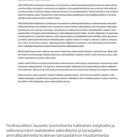
Teollisuusliiton lausunto luonnoksesta hallituksen esitykseksi ja
valtioneuvoston asetukseksi asbestityötä ja työsuojelun
ammattipätevyyttä koskevan lainsäädännön muuttamisesta