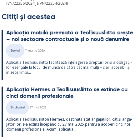
(VN/22356/2024 ja VN/22354/2024)
Citiți și acestea
Aplicația mo­bilă pre­miată a Teol­li­suus­liitto crește
– noi sec­toare cont­rac­tuale și o nouă de­nu­mire
Kirjoitettu
Servicii
11 martie 2026
Categorii
Aplicația Teol­li­suus­liitto faci­li­tează înțe­le­ge­rea drep­tu­ri­lor și a obli­gații­
lor esențiale la locul de muncă de către cât mai mulți – clar, acce­si­bil și
în zece limbi...
Aplicația Her­mes a Teol­li­suus­liitto se ex­tinde cu
cinci do­me­nii pro­fe­sio­nale
Kirjoitettu
Sindicatul
27 mai 2025
Categorii
Aplicația Teol­li­suus­lii­ton Her­mes, des­ti­nată atât an­ga­jați­lor, cât și an­ga­
ja­to­ri­lor, s-a ex­tins începând cu 27 mai 2025 pentru a aco­peri cinci noi
do­me­nii pro­fe­sio­nale. Acum, aplicația...