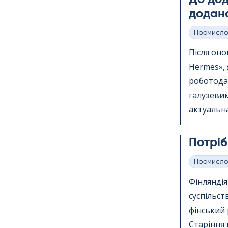
додано
Промисло
Категорії
Після онов
Her­mes»,
роботода
галузевим
актуальна
Потріб
Промисло
Категорії
Фінлянді
суспільст
фінський 
Старіння 