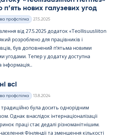
 п’ять нових галузевих угод
Kirjoitettu
ва профспілка
27.5.2025
лення від 27.5.2025 додаток «Teol­li­suus­lii­ton
 який розроблено для працівників і
вців, був доповнений п’ятьма новими
и угодами. Тепер у додатку доступна
 інформація...
ні всі
Kirjoitettu
ва профспілка
13.8.2024
я традиційно була досить однорідним
вом. Однак внаслідок інтернаціоналізації
ринок праці стає дедалі різноманітнішим.
населення Фінляндії та зменшення кількості