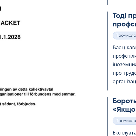
Тоді п
профсп
Промисло
Категорії
Вас ціка
профспіл
іноземних
про трудо
організації
Бороть
«Якщо 
Промисло
Категорії
Експлуата