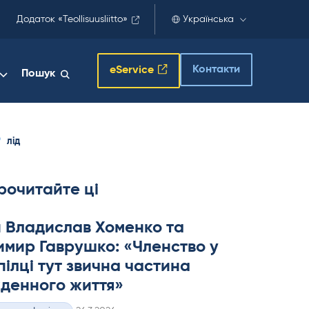
Додаток «Teollisuusliitto»
Українська
Контакти
eService
Пошук
лід
рочитайте ці
 Владислав Хоменко та
мир Гаврушко: «Членство у
ілці тут звична частина
денного життя»