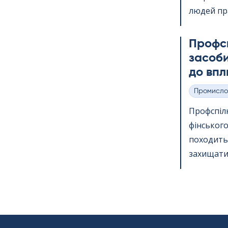
людей пр
Профс
засоби
до впл
Промисло
Категорії
Профспіл
фінського
походить 
захищати 