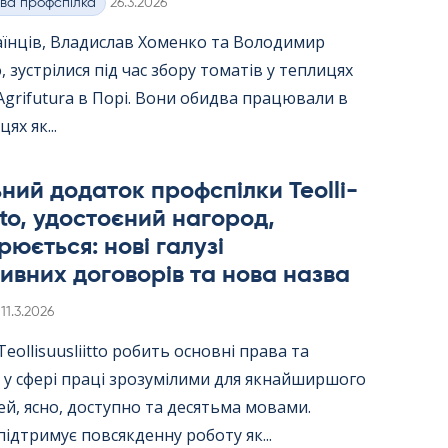
Kirjoitettu
ва профспілка
26.3.2026
аїнців, Владислав Хоменко та Володимир
 зустрілися під час збору томатів у теплицях
Agri­fu­tura в Порі. Вони обидва працювали в
цях як...
ний додаток профспілки Teol­li­
itto, удостоєний нагород,
юється: нові галузі
ивних договорів та нова назва
Kirjoitettu
11.3.2026
ol­li­suus­liitto робить основні права та
 у сфері праці зрозумілими для якнайширшого
й, ясно, доступно та десятьма мовами.
ідтримує повсякденну роботу як...