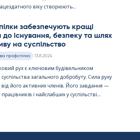
ацездатного віку створюють...
пілки забезпечують кращі
 до існування, безпеку та шлях
иву на суспільство
Kirjoitettu
ва профспілка
13.8.2024
ковий рух є ключовим будівельником
 суспільства загального добробуту. Сила руху
від його активних членів. Його завдання —
працівників і найслабших у суспільстві....