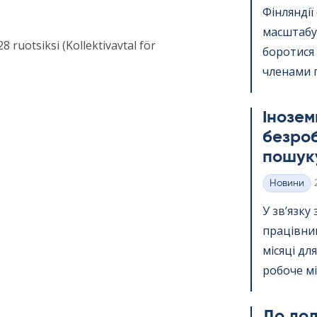
Фінлянді
масштабу.
ruotsiksi (Kollektivavtal för
боротися
членами п
Інозем
безроб
пошуку
Новини
Категорії
У зв’язку
працівник
місяці дл
робоче міс
До дода