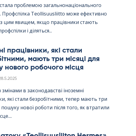
ї стала проблемою загальнонаціонального
 Профспілка Teol­li­suus­liitto може ефективно
 з цим явищем, якщо працівники стають
рофспілки і діляться...
ні працівники, які стали
ітними, мають три місяці для
 нового робочого місця
Kirjoitettu
28.5.2025
 з змінами в законодавстві іноземні
и, які стали безробітними, тепер мають три
я пошуку нової роботи після того, як втратили
це....
току «Teol­li­suus­lii­ton Her­mes»