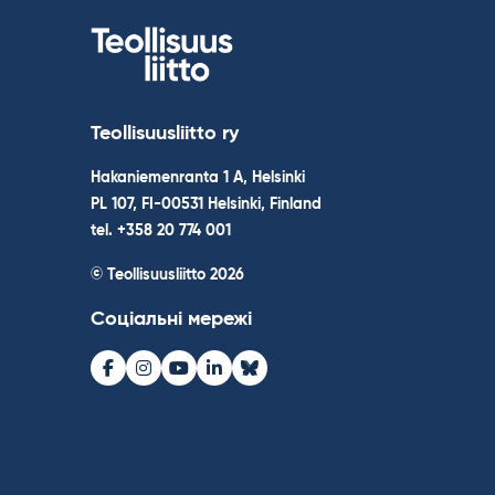
Teollisuusliitto ry
Hakaniemenranta 1 A, Helsinki
PL 107, FI-00531 Helsinki, Finland
tel. +358 20 774 001
© Teollisuusliitto 2026
Соціальні мережі
Facebook
Instagram
Youtube
LinkedIn
Bluesky