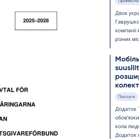
Промисло
Категорії
Двоє укр
Гаврушко,
компанії 
різних міс
Мобіль
suus­li
розшир
колект
Послуги
Категорії
Додаток Te
обов’язки
кола люде
Додаток п