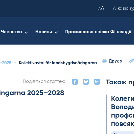
been
A
A-kassa
A
copied
to
your
Членство
Новини
Промислова спілка Фінляндії
clipboard.)
Друк з
5–2028
-
Kollektivavtal för landsbygdsnäringarna
Також п
Поділіться статтею:
äringarna 2025–2028
Колеги
Володи
профсп
повсяк