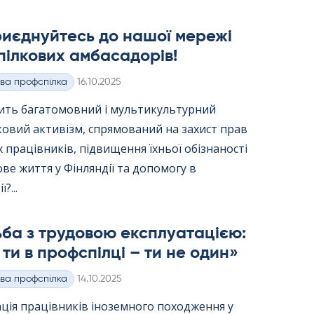
риєднуйтесь до нашої мережі
ілкових амбасадорів!
Kirjoitettu
ва профспілка
16.10.2025
вить багатомовний і мультикультурний
ковий активізм, спрямований на захист прав
 працівників, підвищення їхньої обізнаності
ве життя у Фінляндії та допомогу в
?...
ба з трудовою експлуатацією:
ти в профспілці – ти не один»
Kirjoitettu
ва профспілка
14.10.2025
ція працівників іноземного походження у