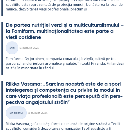
suus­liitto este reprezen­tată de pro­tecția muncii , bunăs­ta­rea la locul de
muncă, dez­vol­ta­rea vieții pro­fe­sio­nale, precum și...
De par­tea nut­riției verzi și a mul­ticul­tu­ra­lis­mu­lui –
la Fa­mi­farm, mul­ti­națio­na­li­ta­tea este parte a
vieții co­ti­diene
Kirjoitettu
Știri
13 august 2024
Categorii
Fa­mi­farma Oy Jo­roi­nen, com­pa­nia co­nacu­lui Jär­vi­kylä, cul­tivă pe tot
parcur­sul anu­lui ier­buri aro­ma­tice și sa­late, în toată Fin­landa. Fin­lan­dezii
se află în mi­no­ri­tate în rân­dul...
Riikka Va­sama: „Sarcina noa­stră este de a spori
înțe­le­ge­rea și com­pe­tența cu pri­vire la mo­dul în
care viața pro­fe­sio­nală este perce­pută din pers­
pec­tiva an­ga­ja­tu­lui străin”
Kirjoitettu
Sindicatul
13 august 2024
Categorii
Riikka Va­sama, șe­ful unității forței de muncă de ori­gine străină a Teol­li­
suusl­liitto, con­si­deră dez­vol­ta­rea or­ga­nizației Teol­li­suus­liitto a fi