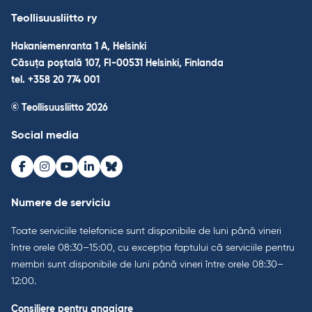
Teollisuusliitto ry
Hakaniemenranta 1 A, Helsinki
Căsuța poștală 107, FI-00531 Helsinki, Finlanda
tel. +358 20 774 001
© Teollisuusliitto 2026
Social media
Facebook
Instagram
Youtube
LinkedIn
Bluesky
Numere de serviciu
Toate serviciile telefonice sunt disponibile de luni până vineri
între orele 08:30–15:00, cu excepția faptului că serviciile pentru
membri sunt disponibile de luni până vineri între orele 08:30–
12:00.
Consiliere pentru angajare