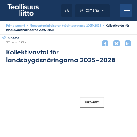
Skip
to
A
Română
A
content
Prima pagină
-
Maaseutuelinkeinojen työehtosopimus 2025–2028
-
Kollektivavtal för
landsbygdsnäringarna 2025–2028
Gheaţă
Kirjoitettu
22 mai 2025
Kollektivavtal för
landsbygdsnäringarna 2025–2028