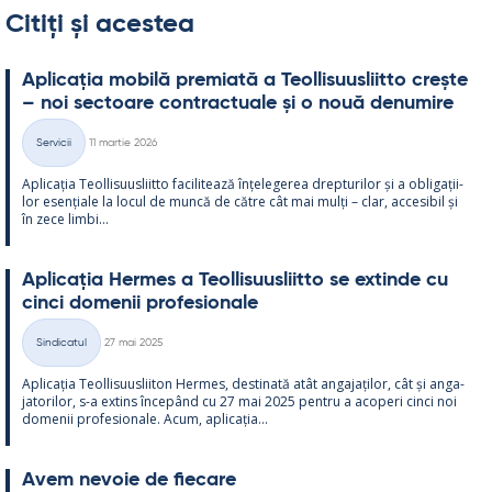
Citiți și acestea
Aplicația mo­bilă pre­miată a Teol­li­suus­liitto crește
– noi sec­toare cont­rac­tuale și o nouă de­nu­mire
Kirjoitettu
Servicii
11 martie 2026
Categorii
Aplicația Teol­li­suus­liitto faci­li­tează înțe­le­ge­rea drep­tu­ri­lor și a obli­gații­
lor esențiale la locul de muncă de către cât mai mulți – clar, acce­si­bil și
în zece limbi...
Aplicația Her­mes a Teol­li­suus­liitto se ex­tinde cu
cinci do­me­nii pro­fe­sio­nale
Kirjoitettu
Sindicatul
27 mai 2025
Categorii
Aplicația Teol­li­suus­lii­ton Her­mes, des­ti­nată atât an­ga­jați­lor, cât și an­ga­
ja­to­ri­lor, s-a ex­tins începând cu 27 mai 2025 pentru a aco­peri cinci noi
do­me­nii pro­fe­sio­nale. Acum, aplicația...
Avem ne­voie de fiecare