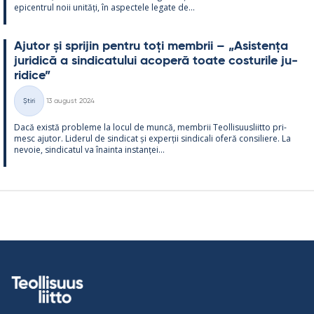
epicent­rul noii unități, în as­pec­tele le­gate de...
Aju­tor și spri­jin pentru toți mem­brii – „Asis­tența
ju­ri­dică a sin­dica­tu­lui aco­peră toate cos­tu­rile ju­
ri­dice”
Kirjoitettu
Știri
13 august 2024
Categorii
Dacă există probleme la locul de muncă, mem­brii Teol­li­suus­liitto pri­
mesc aju­tor. Li­de­rul de sin­dicat și ex­perții sin­dicali oferă con­si­liere. La
ne­voie, sin­dica­tul va înainta ins­tanței...