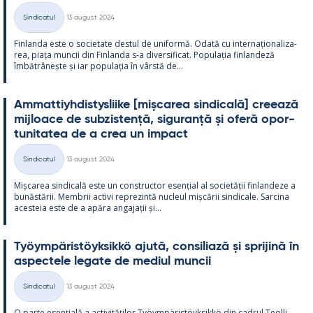
Kirjoitettu
Sindicatul
13 august 2024
Categorii
Fin­landa este o socie­tate des­tul de uni­formă. Odată cu in­ter­națio­na­liza­
rea, piața muncii din Fin­landa s-a di­ver­si­ficat. Po­pu­lația fin­lan­deză
îmbătrâ­nește și iar po­pu­lația în vârstă de...
Am­mat­tiyh­dis­tys­liike [mișca­rea sin­dicală] cree­ază
mij­loace de subzis­tență, si­gu­ranță și oferă opor­
tu­ni­ta­tea de a crea un im­pact
Kirjoitettu
Sindicatul
13 august 2024
Categorii
Mișca­rea sin­dicală este un con­struc­tor esențial al societății fin­lan­deze a
bunăstă­rii. Mem­brii ac­tivi reprezintă nucleul mișcă­rii sin­dicale. Sarcina
aces­teia este de a apăra an­ga­jații și...
Työym­pä­ris­töyk­sikkö ajută, con­si­liază și spri­jină în
as­pec­tele le­gate de me­diul muncii
Kirjoitettu
Sindicatul
13 august 2024
Categorii
O parte esențială a ac­ti­vități­lor Työym­pä­ris­töyk­sikkö din cadrul Teol­li­