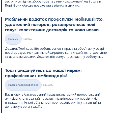
зустрілися під час збору томатів у теплицях компанії Agri­fu­tura в
Порі. Вони обидва працювали в різних місцях як...
Мобільний додаток профспілки Teol­li­suus­liitto,
удостоєний нагород, розширюється: нові
галузі колективних договорів та нова назва
Kirjoitettu
Послуги
11.3.2026
Категорії
Додаток Teol­li­suus­liitto робить основні права та обов’язки у сфері
праці зрозумілими для якнайширшого кола людей, ясно, доступно
та десятьма мовами. Додаток підтримує повсякденну роботу як...
Тоді приєднуйтесь до нашої мережі
профспілкових амбасадорів!
Kirjoitettu
Промислова профспілка
16.10.2025
Категорії
Вас цікавить багатомовний і мультикультурний профспілковий
активізм, спрямований на захист прав іноземних працівників,
підвищення їхньої обізнаності про трудове життя у Фінляндії та
допомогу в організації?...