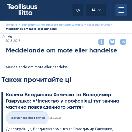
Skip
to
A
UA
A
content
Головна
-
Seinäilmoitus kokouksesta tai tapahtumasta – käsin täytettävä
-
Meddelande om mote eller handelse
лід
Kirjoitettu
10.8.2018
Meddelande om mote eller handelse
Meddelande om mote eller handelse
Також прочитайте ці
Колеги Владислав Хоменко та Володимир
Гаврушко: «Членство у профспілці тут звична
частина повсякденного життя»
Kirjoitettu
Промислова профспілка
26.3.2026
Категорії
Двоє українців, Владислав Хоменко та Володимир Гаврушко,