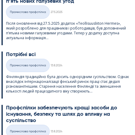
п’ять нових галузевих угод
Kirjoitettu
Промислова профспілка
27.5.2025
Категорії
Після оновлення від 27.5.2025 додаток «Teol­li­suus­lii­ton Her­mes»,
який розроблено для працівників і роботодавців, був доповнений
п’ятьма новими галузевими угодами. Тепер у додатку доступна
актуальна інформація...
Потрібні всі
Kirjoitettu
Промислова профспілка
13.8.2024
Категорії
Фінляндія традиційно була досить однорідним суспільством. Однак
внаслідок інтернаціоналізації фінський ринок праці стає дедалі
різноманітнішим. Старіння населення Фінляндії та зменшення
кількості людей працездатного віку створюють...
Профспілки забезпечують кращі засоби до
існування, безпеку та шлях до впливу на
суспільство
Kirjoitettu
Промислова профспілка
13.8.2024
Категорії