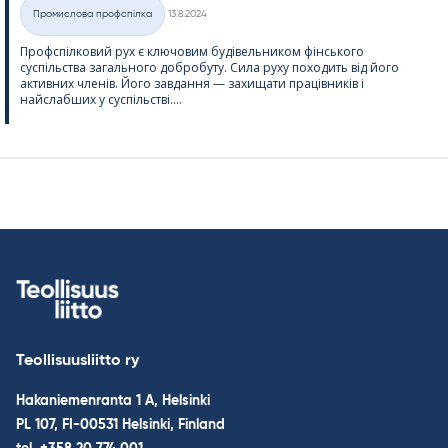
Kirjoitettu
Промислова профспілка
13.8.2024
Категорії
Профспілковий рух є ключовим будівельником фінського
суспільства загального добробуту. Сила руху походить від його
активних членів. Його завдання — захищати працівників і
найслабших у суспільстві....
Teollisuusliitto ry
Hakaniemenranta 1 A, Helsinki
PL 107, FI-00531 Helsinki, Finland