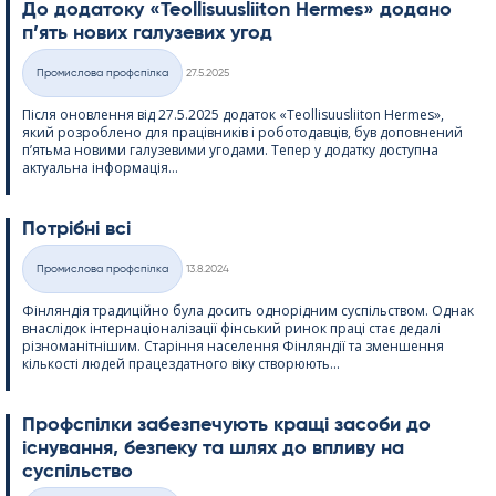
До додатоку «Teol­li­suus­lii­ton Her­mes» додано
п’ять нових галузевих угод
Kirjoitettu
Промислова профспілка
27.5.2025
Категорії
Після оновлення від 27.5.2025 додаток «Teol­li­suus­lii­ton Her­mes»,
який розроблено для працівників і роботодавців, був доповнений
п’ятьма новими галузевими угодами. Тепер у додатку доступна
актуальна інформація...
Потрібні всі
Kirjoitettu
Промислова профспілка
13.8.2024
Категорії
Фінляндія традиційно була досить однорідним суспільством. Однак
внаслідок інтернаціоналізації фінський ринок праці стає дедалі
різноманітнішим. Старіння населення Фінляндії та зменшення
кількості людей працездатного віку створюють...
Профспілки забезпечують кращі засоби до
існування, безпеку та шлях до впливу на
суспільство