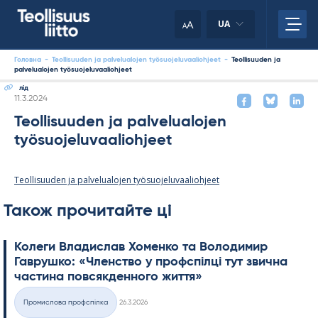
Skip
to
A
UA
A
content
Головна
-
Teollisuuden ja palvelualojen työsuojeluvaaliohjeet
-
Teollisuuden ja
palvelualojen työsuojeluvaaliohjeet
лід
Kirjoitettu
11.3.2024
Teollisuuden ja palvelualojen
työsuojeluvaaliohjeet
Teollisuuden ja palvelualojen työsuojeluvaaliohjeet
Також прочитайте ці
Колеги Владислав Хоменко та Володимир
Гаврушко: «Членство у профспілці тут звична
частина повсякденного життя»
Kirjoitettu
Промислова профспілка
26.3.2026
Категорії