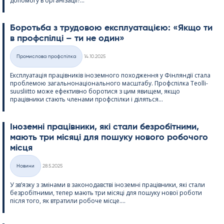
допомогу в організації?...
Боротьба з трудовою експлуатацією: «Якщо ти
в профспілці – ти не один»
Kirjoitettu
Промислова профспілка
14.10.2025
Категорії
Експлуатація працівників іноземного походження у Фінляндії стала
проблемою загальнонаціонального масштабу. Профспілка Teol­li­
suus­liitto може ефективно боротися з цим явищем, якщо
працівники стають членами профспілки і діляться...
Іноземні працівники, які стали безробітними,
мають три місяці для пошуку нового робочого
місця
Kirjoitettu
Новини
28.5.2025
Категорії
У зв’язку з змінами в законодавстві іноземні працівники, які стали
безробітними, тепер мають три місяці для пошуку нової роботи
після того, як втратили робоче місце....