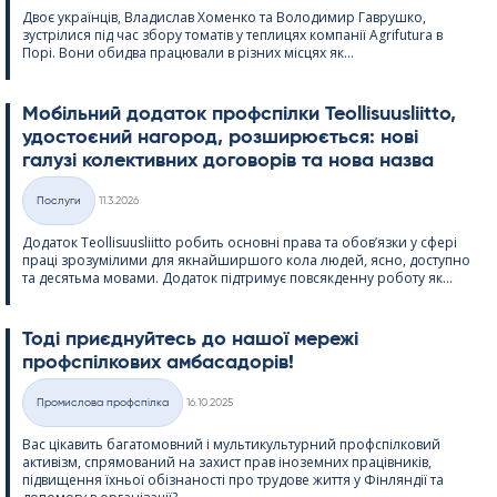
Двоє українців, Владислав Хоменко та Володимир Гаврушко,
зустрілися під час збору томатів у теплицях компанії Agri­fu­tura в
Порі. Вони обидва працювали в різних місцях як...
Мобільний додаток профспілки Teol­li­suus­liitto,
удостоєний нагород, розширюється: нові
галузі колективних договорів та нова назва
Kirjoitettu
Послуги
11.3.2026
Категорії
Додаток Teol­li­suus­liitto робить основні права та обов’язки у сфері
праці зрозумілими для якнайширшого кола людей, ясно, доступно
та десятьма мовами. Додаток підтримує повсякденну роботу як...
Тоді приєднуйтесь до нашої мережі
профспілкових амбасадорів!
Kirjoitettu
Промислова профспілка
16.10.2025
Категорії
Вас цікавить багатомовний і мультикультурний профспілковий
активізм, спрямований на захист прав іноземних працівників,
підвищення їхньої обізнаності про трудове життя у Фінляндії та