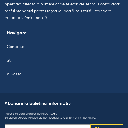
Apelarea directă a numerelor de telefon de serviciu costă doar
tariful standard pentru rețeaua locală sau tariful standard
pentru telefonie mobilă.
Navigare
Contacte
Știri
A-kassa
Abonare la buletinul informativ
Acest site este protejat de reCAPTCHA.
Se aplică Google
Politica de confidențialitate
și
Termenii și condițiile
.
Abonare