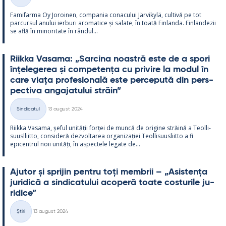
Categorii
Fa­mi­farma Oy Jo­roi­nen, com­pa­nia co­nacu­lui Jär­vi­kylä, cul­tivă pe tot
parcur­sul anu­lui ier­buri aro­ma­tice și sa­late, în toată Fin­landa. Fin­lan­dezii
se află în mi­no­ri­tate în rân­dul...
Riikka Va­sama: „Sarcina noa­stră este de a spori
înțe­le­ge­rea și com­pe­tența cu pri­vire la mo­dul în
care viața pro­fe­sio­nală este perce­pută din pers­
pec­tiva an­ga­ja­tu­lui străin”
Kirjoitettu
Sindicatul
13 august 2024
Categorii
Riikka Va­sama, șe­ful unității forței de muncă de ori­gine străină a Teol­li­
suusl­liitto, con­si­deră dez­vol­ta­rea or­ga­nizației Teol­li­suus­liitto a fi
epicent­rul noii unități, în as­pec­tele le­gate de...
Aju­tor și spri­jin pentru toți mem­brii – „Asis­tența
ju­ri­dică a sin­dica­tu­lui aco­peră toate cos­tu­rile ju­
ri­dice”
Kirjoitettu
Știri
13 august 2024
Categorii