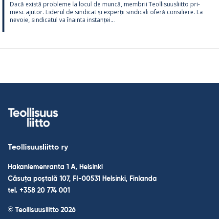
Dacă există probleme la locul de muncă, mem­brii Teol­li­suus­liitto pri­
mesc aju­tor. Li­de­rul de sin­dicat și ex­perții sin­dicali oferă con­si­liere. La
ne­voie, sin­dica­tul va înainta ins­tanței...
Teollisuusliitto ry
Hakaniemenranta 1 A, Helsinki
Căsuța poștală 107, FI-00531 Helsinki, Finlanda
tel. +358 20 774 001
© Teollisuusliitto 2026