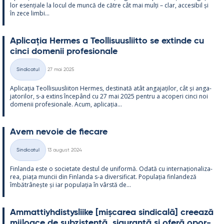
lor esențiale la locul de muncă de către cât mai mulți – clar, acce­si­bil și
în zece limbi...
Aplicația Her­mes a Teol­li­suus­liitto se ex­tinde cu
cinci do­me­nii pro­fe­sio­nale
Kirjoitettu
Sindicatul
27 mai 2025
Categorii
Aplicația Teol­li­suus­lii­ton Her­mes, des­ti­nată atât an­ga­jați­lor, cât și an­ga­
ja­to­ri­lor, s-a ex­tins începând cu 27 mai 2025 pentru a aco­peri cinci noi
do­me­nii pro­fe­sio­nale. Acum, aplicația...
Avem ne­voie de fiecare
Kirjoitettu
Sindicatul
13 august 2024
Categorii
Fin­landa este o socie­tate des­tul de uni­formă. Odată cu in­ter­națio­na­liza­
rea, piața muncii din Fin­landa s-a di­ver­si­ficat. Po­pu­lația fin­lan­deză
îmbătrâ­nește și iar po­pu­lația în vârstă de...
Am­mat­tiyh­dis­tys­liike [mișca­rea sin­dicală] cree­ază
mij­loace de subzis­tență, si­gu­ranță și oferă opor­