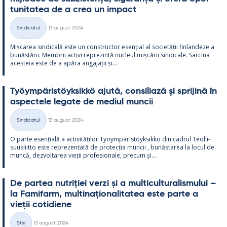
tu­ni­ta­tea de a crea un im­pact
Kirjoitettu
Sindicatul
13 august 2024
Categorii
Mișca­rea sin­dicală este un con­struc­tor esențial al societății fin­lan­deze a
bunăstă­rii. Mem­brii ac­tivi reprezintă nucleul mișcă­rii sin­dicale. Sarcina
aces­teia este de a apăra an­ga­jații și...
Työym­pä­ris­töyk­sikkö ajută, con­si­liază și spri­jină în
as­pec­tele le­gate de me­diul muncii
Kirjoitettu
Sindicatul
13 august 2024
Categorii
O parte esențială a ac­ti­vități­lor Työym­pä­ris­töyk­sikkö din cadrul Teol­li­
suus­liitto este reprezen­tată de pro­tecția muncii , bunăs­ta­rea la locul de
muncă, dez­vol­ta­rea vieții pro­fe­sio­nale, precum și...
De par­tea nut­riției verzi și a mul­ticul­tu­ra­lis­mu­lui –
la Fa­mi­farm, mul­ti­națio­na­li­ta­tea este parte a
vieții co­ti­diene
Kirjoitettu
Știri
13 august 2024