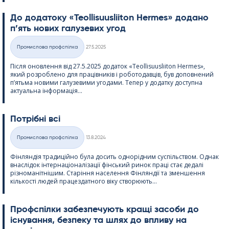
До додатоку «Teol­li­suus­lii­ton Her­mes» додано
п’ять нових галузевих угод
Kirjoitettu
Промислова профспілка
27.5.2025
Категорії
Після оновлення від 27.5.2025 додаток «Teol­li­suus­lii­ton Her­mes»,
який розроблено для працівників і роботодавців, був доповнений
п’ятьма новими галузевими угодами. Тепер у додатку доступна
актуальна інформація...
Потрібні всі
Kirjoitettu
Промислова профспілка
13.8.2024
Категорії
Фінляндія традиційно була досить однорідним суспільством. Однак
внаслідок інтернаціоналізації фінський ринок праці стає дедалі
різноманітнішим. Старіння населення Фінляндії та зменшення
кількості людей працездатного віку створюють...
Профспілки забезпечують кращі засоби до
існування, безпеку та шлях до впливу на