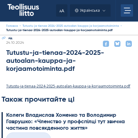
Skip
to
A
Українська
A
content
Головна
-
Tutustu ja tienaa 2024-2025 autoalan kauppa ja korjaamotoiminta
-
Tutustu-ja-tienaa-2024-2025-autoalan-kauppa-ja-korjaamotoiminta.pdf
лід
Kirjoitettu
24.10.2024
Tutustu-ja-tienaa-2024-2025-
autoalan-kauppa-ja-
korjaamotoiminta.pdf
Tutustu-ja-tienaa-2024-2025-autoalan-kauppa-ja-korjaamotoiminta.pdf
Також прочитайте ці
Колеги Владислав Хоменко та Володимир
Гаврушко: «Членство у профспілці тут звична
частина повсякденного життя»
Kirjoitettu