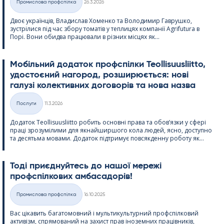
Промислова профспілка
26.3.2026
Категорії
Двоє українців, Владислав Хоменко та Володимир Гаврушко,
зустрілися під час збору томатів у теплицях компанії Agri­fu­tura в
Порі. Вони обидва працювали в різних місцях як...
Мобільний додаток профспілки Teol­li­suus­liitto,
удостоєний нагород, розширюється: нові
галузі колективних договорів та нова назва
Kirjoitettu
Послуги
11.3.2026
Категорії
Додаток Teol­li­suus­liitto робить основні права та обов’язки у сфері
праці зрозумілими для якнайширшого кола людей, ясно, доступно
та десятьма мовами. Додаток підтримує повсякденну роботу як...
Тоді приєднуйтесь до нашої мережі
профспілкових амбасадорів!
Kirjoitettu
Промислова профспілка
16.10.2025
Категорії
Вас цікавить багатомовний і мультикультурний профспілковий
активізм, спрямований на захист прав іноземних працівників,