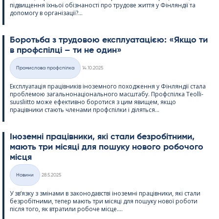
підвищення їхньої обізнаності про трудове життя у Фінляндії та
допомогу в організації?...
Боротьба з трудовою експлуатацією: «Якщо ти
в профспілці – ти не один»
Kirjoitettu
Промислова профспілка
14.10.2025
Категорії
Експлуатація працівників іноземного походження у Фінляндії стала
проблемою загальнонаціонального масштабу. Профспілка Teol­li­
suus­liitto може ефективно боротися з цим явищем, якщо
працівники стають членами профспілки і діляться...
Іноземні працівники, які стали безробітними,
мають три місяці для пошуку нового робочого
місця
Kirjoitettu
Новини
28.5.2025
Категорії
У зв’язку з змінами в законодавстві іноземні працівники, які стали
безробітними, тепер мають три місяці для пошуку нової роботи
після того, як втратили робоче місце....