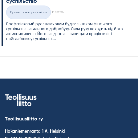
суспільство
Kirjoitettu
Промислова профспілка
13.8.2024
Категорії
Профспілковий рух є ключовим будівельником фінського
суспільства загального добробуту. Сила руху походить від його
активних членів. Його завдання — захищати працівників і
найслабших у суспільстві....
Teollisuusliitto ry
Hakaniemenranta 1 A, Helsinki