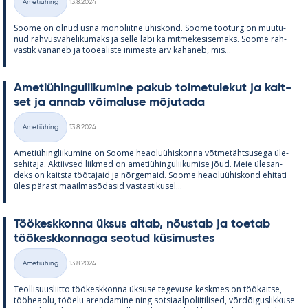
Ametiühing
13.8.2024
Kategooriad
Soome on ol­nud üsna mo­no­liitne ühis­kond. Soome töö­turg on muu­tu­
nud rah­vus­va­he­li­ku­maks ja selle läbi ka mit­me­ke­si­se­maks. Soome rah­
vas­tik va­na­neb ja töö­ea­liste ini­meste arv ka­ha­neb, mis...
Ame­tiü­hin­gu­lii­ku­mine pa­kub toi­me­tu­le­kut ja kait­
set ja an­nab või­ma­luse mõ­ju­tada
Kirjoitettu
Ametiühing
13.8.2024
Kategooriad
Ame­tiü­hinglii­ku­mine on Soome heao­luü­his­konna võt­me­täht­susega üle­
se­hi­taja. Ak­tiiv­sed liik­med on ame­tiü­hin­gu­lii­ku­mise jõud. Meie üle­san­
deks on kaitsta töö­ta­jaid ja nõr­ge­maid. Soome heao­luü­his­kond ehi­tati
üles pä­rast maa­il­masõ­da­sid vas­tas­ti­kusel...
Töö­kesk­konna ük­sus ai­tab, nõus­tab ja toe­tab
töö­kesk­kon­naga seo­tud kü­si­mus­tes
Kirjoitettu
Ametiühing
13.8.2024
Kategooriad
Teol­li­suus­liitto töö­kesk­konna ük­suse te­ge­vuse kesk­mes on töö­kaitse,
töö­heaolu, töö­elu aren­da­mine ning sot­si­aal­po­lii­ti­li­sed, võrdõi­gus­lik­kuse