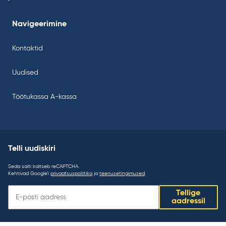
Navigeerimine
Kontaktid
Uudised
Töötukassa A-kassa
Telli uudiskiri
Seda saiti kaitseb reCAPTCHA.
Kehtivad Google’i
privaatsuspoliitika
ja
teenusetingimused
.
Telli
Tellige
uudiskiri:
aadressil