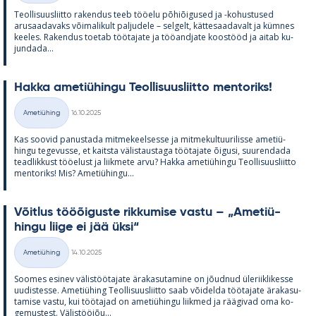
Teol­li­suus­liitto ra­ken­dus teeb töö­elu põ­hiõi­gused ja -ko­hus­tused
arusaa­da­vaks või­ma­li­kult pal­ju­dele – sel­gelt, kät­te­saa­da­valt ja küm­nes
kee­les. Ra­ken­dus toe­tab töö­ta­jate ja töö­and­jate koos­tööd ja ai­tab ku­
jun­dada...
Hakka ame­tiü­hingu Teol­li­suus­liitto men­to­riks!
Kirjoitettu
Ametiühing
16.10.2025
Kategooriad
Kas soo­vid pa­nus­tada mit­me­keel­sesse ja mit­me­kul­tuu­ri­lisse ame­tiü­
hingu te­ge­vusse, et kaitsta vä­lis­taus­taga töö­ta­jate õi­gusi, suu­ren­dada
tead­lik­kust töö­elust ja liik­mete arvu? Hakka ame­tiü­hingu Teol­li­suus­liitto
men­to­riks! Mis? Ame­tiü­hingu...
Võit­lus tööõi­guste rik­ku­mise vastu – „Ame­tiü­
hingu liige ei jää üksi“
Kirjoitettu
Ametiühing
14.10.2025
Kategooriad
Soo­mes esi­nev vä­lis­töö­ta­jate ära­ka­su­ta­mine on jõud­nud üle­riikli­kesse
uu­dis­tesse. Ame­tiü­hing Teol­li­suus­liitto saab või­delda töö­ta­jate ära­ka­su­
ta­mise vastu, kui töö­ta­jad on ame­tiü­hingu liik­med ja rää­gi­vad oma ko­
ge­mus­test. Vä­lis­tööjõu...