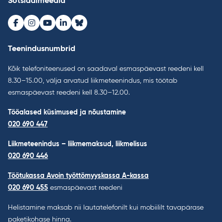
Sotsiaalmeedia
Facebook
Instagram
Youtube
LinkedIn
Bluesky
Teenindusnumbrid
Kõik telefoniteenused on saadaval esmaspäevast reedeni kell
8.30–15.00, välja arvatud liikmeteenindus, mis töötab
esmaspäevast reedeni kell 8.30–12.00.
Tööalased küsimused ja nõustamine
020 690 447
Liikmeteenindus – liikmemaksud, liikmelisus
020 690 446
Töötukassa Avoin työttömyyskassa A-kassa
020 690 455
esmaspäevast reedeni
Helistamine maksab nii lautatelefonilt kui mobiililt tavapärase
paketikohase hinna.