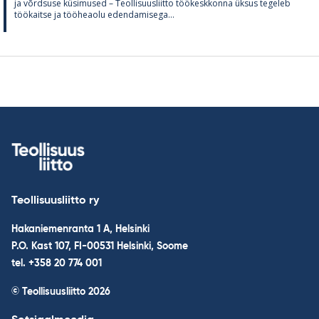
ja võrd­suse kü­si­mused – Teol­li­suus­liitto töö­kesk­konna ük­sus te­ge­leb
töö­kaitse ja töö­heaolu eden­da­mi­sega...
Teollisuusliitto ry
Hakaniemenranta 1 A, Helsinki
P.O. Kast 107, FI-00531 Helsinki, Soome
tel. +358 20 774 001
© Teollisuusliitto 2026