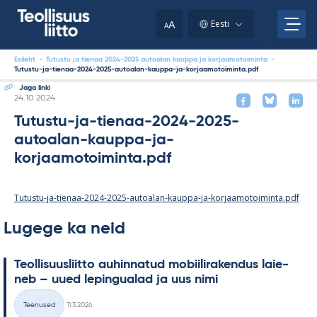
Skip
to
A
Eesti
A
content
Esileht
-
Tutustu ja tienaa 2024-2025 autoalan kauppa ja korjaamotoiminta
-
Tutustu-ja-tienaa-2024-2025-autoalan-kauppa-ja-korjaamotoiminta.pdf
Jaga linki
Kirjoitettu
24.10.2024
Tutustu-ja-tienaa-2024-2025-
autoalan-kauppa-ja-
korjaamotoiminta.pdf
Tutustu-ja-tienaa-2024-2025-autoalan-kauppa-ja-korjaamotoiminta.pdf
Lugege ka neid
Teol­li­suus­liitto au­hin­na­tud mo­bii­li­ra­ken­dus lai­e­
neb – uued le­pin­gua­lad ja uus nimi
Kirjoitettu
Teenused
11.3.2026
Kategooriad