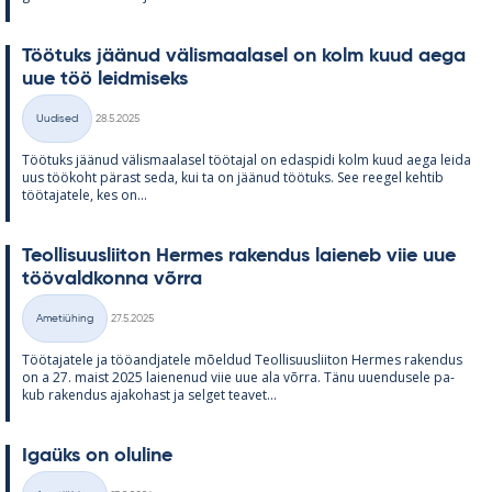
Töö­tuks jää­nud vä­lis­maa­la­sel on kolm kuud aega
uue töö leid­mi­seks
Kirjoitettu
Uudised
28.5.2025
Kategooriad
Töö­tuks jää­nud vä­lis­maa­la­sel töö­ta­jal on edas­pidi kolm kuud aega leida
uus töö­koht pä­rast seda, kui ta on jää­nud töö­tuks. See ree­gel keh­tib
töö­ta­ja­tele, kes on...
Teol­li­suus­lii­ton Her­mes ra­ken­dus lai­e­neb viie uue
töö­vald­konna võrra
Kirjoitettu
Ametiühing
27.5.2025
Kategooriad
Töö­ta­ja­tele ja töö­and­ja­tele mõel­dud Teol­li­suus­lii­ton Her­mes ra­ken­dus
on a 27. maist 2025 lai­e­ne­nud viie uue ala võrra. Tänu uu­en­dusele pa­
kub ra­ken­dus aja­ko­hast ja sel­get tea­vet...
Igaüks on olu­line
Kirjoitettu