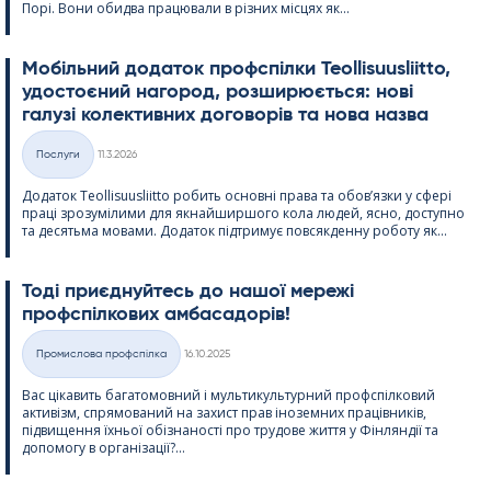
Порі. Вони обидва працювали в різних місцях як...
Мобільний додаток профспілки Teol­li­suus­liitto,
удостоєний нагород, розширюється: нові
галузі колективних договорів та нова назва
Kirjoitettu
Послуги
11.3.2026
Категорії
Додаток Teol­li­suus­liitto робить основні права та обов’язки у сфері
праці зрозумілими для якнайширшого кола людей, ясно, доступно
та десятьма мовами. Додаток підтримує повсякденну роботу як...
Тоді приєднуйтесь до нашої мережі
профспілкових амбасадорів!
Kirjoitettu
Промислова профспілка
16.10.2025
Категорії
Вас цікавить багатомовний і мультикультурний профспілковий
активізм, спрямований на захист прав іноземних працівників,
підвищення їхньої обізнаності про трудове життя у Фінляндії та
допомогу в організації?...