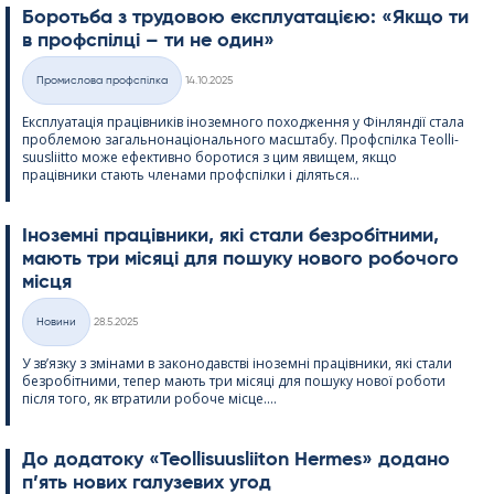
Боротьба з трудовою експлуатацією: «Якщо ти
в профспілці – ти не один»
Kirjoitettu
Промислова профспілка
14.10.2025
Категорії
Експлуатація працівників іноземного походження у Фінляндії стала
проблемою загальнонаціонального масштабу. Профспілка Teol­li­
suus­liitto може ефективно боротися з цим явищем, якщо
працівники стають членами профспілки і діляться...
Іноземні працівники, які стали безробітними,
мають три місяці для пошуку нового робочого
місця
Kirjoitettu
Новини
28.5.2025
Категорії
У зв’язку з змінами в законодавстві іноземні працівники, які стали
безробітними, тепер мають три місяці для пошуку нової роботи
після того, як втратили робоче місце....
До додатоку «Teol­li­suus­lii­ton Her­mes» додано
п’ять нових галузевих угод