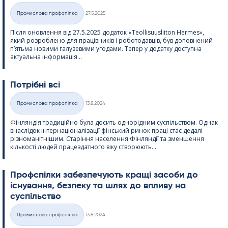
Kirjoitettu
Промислова профспілка
27.5.2025
Категорії
Після оновлення від 27.5.2025 додаток «Teol­li­suus­lii­ton Her­mes»,
який розроблено для працівників і роботодавців, був доповнений
п’ятьма новими галузевими угодами. Тепер у додатку доступна
актуальна інформація...
Потрібні всі
Kirjoitettu
Промислова профспілка
13.8.2024
Категорії
Фінляндія традиційно була досить однорідним суспільством. Однак
внаслідок інтернаціоналізації фінський ринок праці стає дедалі
різноманітнішим. Старіння населення Фінляндії та зменшення
кількості людей працездатного віку створюють...
Профспілки забезпечують кращі засоби до
існування, безпеку та шлях до впливу на
суспільство
Kirjoitettu
Промислова профспілка
13.8.2024
Категорії