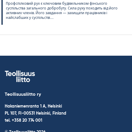
Профспілковий рух є ключовим будівельником фінського
суспільства загального добробуту. Сила руху походить від його
активних членів. Його завдання — захищати працівників і
найслабших у суспільстві....
Teollisuusliitto ry
Hakaniemenranta 1 A, Helsinki
PL 107, FI-00531 Helsinki, Finland
tel. +358 20 774 001