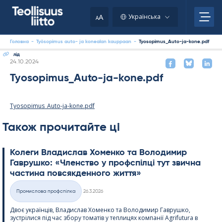
Skip
to
A
Українська
A
content
Головна
-
Työsopimus auto- ja konealan kauppaan
-
Tyosopimus_Auto-ja-kone.pdf
лід
Kirjoitettu
24.10.2024
Tyosopimus_Auto-ja-kone.pdf
Tyosopimus_Auto-ja-kone.pdf
Також прочитайте ці
Колеги Владислав Хоменко та Володимир
Гаврушко: «Членство у профспілці тут звична
частина повсякденного життя»
Kirjoitettu
Промислова профспілка
26.3.2026
Категорії
Двоє українців, Владислав Хоменко та Володимир Гаврушко,
зустрілися під час збору томатів у теплицях компанії Agri­fu­tura в