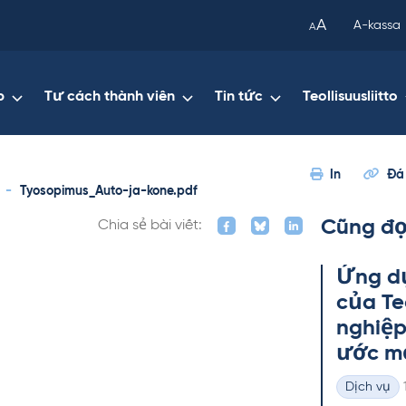
been
A
A-kassa
A
copied
to
your
p
Tư cách thành viên
Tin tức
Teollisuusliitto
clipboard.)
In
Đá
-
Tyosopimus_Auto-ja-kone.pdf
Cũng đọ
Chia sẻ bài viết:
Ứng dụ
của Teo
ng­hiệ
ước mớ
Dịch vụ
Thể