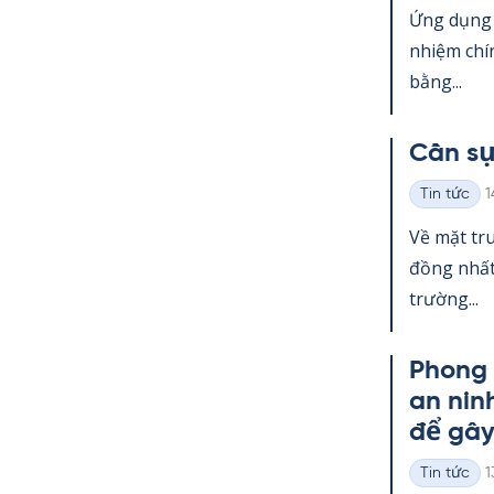
loại
Ứng dụng g
nhiệm chí
bằng...
Cần sự
K
Tin tức
1
Thể
loại
Về mặt tru
đồng nhất.
trường...
Phong 
an nin
để gâ
K
Tin tức
1
Thể