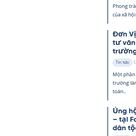
loại
Phong trà
của xã hội
Đơn Vị
tư vấn
trường
K
Tin tức
1
Thể
loại
Một phần 
trường làm
toàn...
Ủng hộ
– tại F
dân tộ