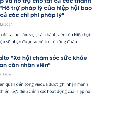
úp và hỗ trợ cho tất cả các thành
 “Hỗ trợ pháp lý của hiệp hội bao
 cả các chi phí pháp lý”
irjoitettu
3.8.2024
 đề tại nơi làm việc, các thành viên của Hiệp hội
ệp sẽ nhận được sự hỗ trợ từ công đoàn....
alto “Xã hội chăm sóc sức khỏe
an cần nhân viên”
irjoitettu
2.8.2024
iên quan đến công việc đã được ghi nhận mạnh
hiến lược điều chỉnh các hoạt động của Hiệp hội