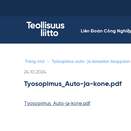
Skip
to
content
Liên Đoàn Công Nghiệ
Trang chủ
-
Työsopimus auto- ja konealan kauppaan
Kirjoitettu
24.10.2024
Tyosopimus_Auto-ja-kone.pdf
Tyosopimus_Auto-ja-kone.pdf