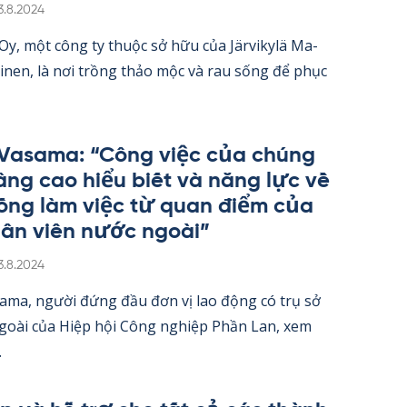
irjoitettu
3.8.2024
 Oy, một công ty thuộc sở hữu của Jär­vi­kylä Ma­
oi­nen, là nơi trồng thảo mộc và rau sống để phục
 Va­sama: “Công việc của chúng
nâng cao hiểu biết và năng lực về
ống làm việc từ quan điểm của
ân viên nước ngoài”
irjoitettu
3.8.2024
sama, người đứng đầu đơn vị lao động có trụ sở
ngoài của Hiệp hội Công ng­hiệp Phần Lan, xem
.