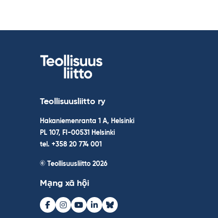
Teollisuusliitto ry
Hakaniemenranta 1 A, Helsinki
PL 107, FI-00531 Helsinki
tel. +358 20 774 001
© Teollisuusliitto 2026
Mạng xã hội
Facebook
Instagram
Youtube
LinkedIn
Bluesky