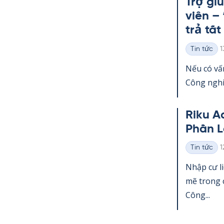
Trợ gi
viên –
trả tất
K
Tin tức
1
Thể
loại
Nếu có vấn
Công ng­hi
Riku A
Phần L
K
Tin tức
1
Thể
loại
Nhập cư l
mẽ trong c
Công...