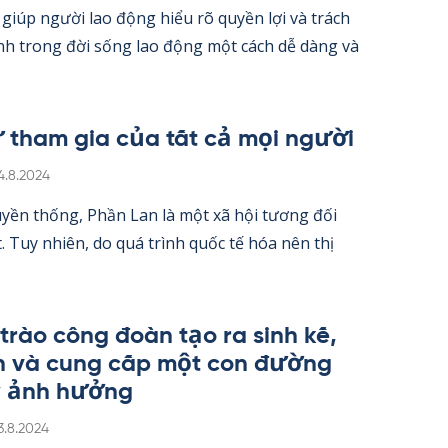
iúp người lao động hiểu rõ qu­yền lợi và trách
nh trong đời sống lao động một cách dễ dàng và
 tham gia của tất cả mọi người
irjoitettu
4.8.2024
­yền thống, Phần Lan là một xã hội tương đối
 Tuy nhiên, do quá trình quốc tế hóa nên thị
trào công đoàn tạo ra sinh kế,
h và cung cấp một con đường
y ảnh hưởng
irjoitettu
3.8.2024