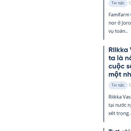
K
Tin tức
1
Thể
loại
Fa­mi­farm
nor ở Jo­r
vụ toàn...
Riikka
ta là 
cuộc s
một nh
K
Tin tức
1
Thể
loại
Riikka Va­
tại nước 
xét trọng..