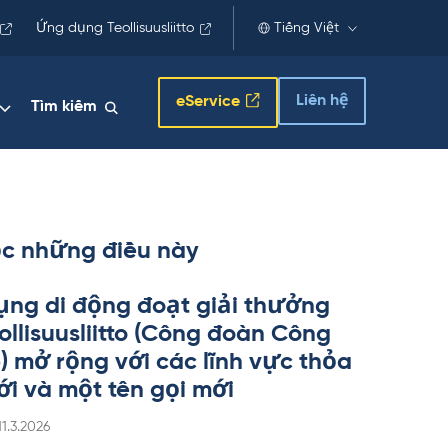
Ứng dụng Teollisuusliitto
Tiếng Việt
Liên hệ
eService
Tìm kiếm
c những điều này
ng di động đoạt giải thưởng
l­li­suus­liitto (Công đoàn Công
p) mở rộng với các lĩnh vực thỏa
i và một tên gọi mới
Kirjoitettu
11.3.2026