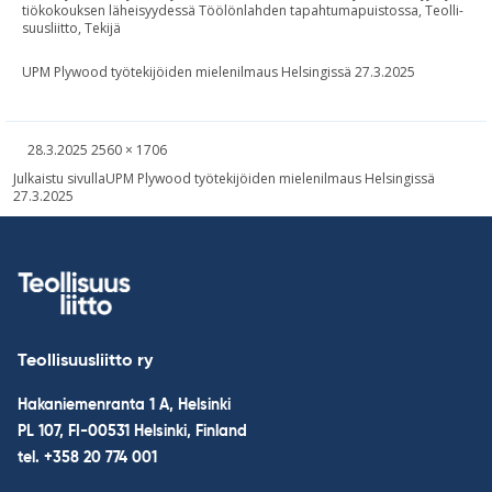
tiö­ko­kouk­sen lä­hei­syy­dessä Töö­lön­lah­den ta­pah­tu­ma­puis­tossa, Teol­li­
suus­liitto, Te­kijä
UPM Plywood työtekijöiden mielenilmaus Helsingissä 27.3.2025
Kirjoitettu
Täysikokoinen
28.3.2025
2560 × 1706
kuva
Post
Julkaistu sivulla
UPM Plywood työtekijöiden mielenilmaus Helsingissä
27.3.2025
navigation
Teollisuusliitto ry
Hakaniemenranta 1 A, Helsinki
PL 107, FI-00531 Helsinki, Finland
tel. +358 20 774 001