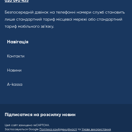
020 690 455
Безпосередній дзвінок на телефонні номери служб становить
лише стандартний тариф місцевої мережі або стандартний
тариф мобільного зв’язку.
Навігація
Контакти
Новини
A-kassa
Підписатися на розсилку новин
Цей сайт захищено reCAPTCHA.
Застосовуються Google
Політика конфіденційності
та
Умови використання
.