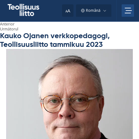
Skip
to
A
Română
A
content
Anterior
Următorul
Kauko Ojanen verkkopedagogi,
Teollisuusliitto tammikuu 2023