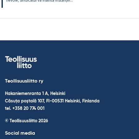
ne­voie, sin­dica­tul va înainta ins­tanței...
Teollisuusliitto ry
Hakaniemenranta 1 A, Helsinki
Căsuța poștală 107, FI-00531 Helsinki, Finlanda
tel. +358 20 774 001
© Teollisuusliitto 2026
Social media