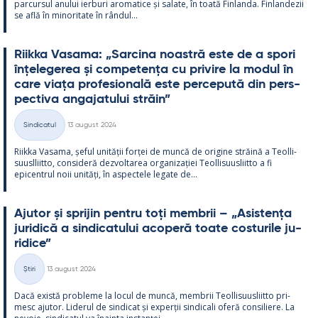
parcur­sul anu­lui ier­buri aro­ma­tice și sa­late, în toată Fin­landa. Fin­lan­dezii
se află în mi­no­ri­tate în rân­dul...
Riikka Va­sama: „Sarcina noa­stră este de a spori
înțe­le­ge­rea și com­pe­tența cu pri­vire la mo­dul în
care viața pro­fe­sio­nală este perce­pută din pers­
pec­tiva an­ga­ja­tu­lui străin”
Kirjoitettu
Sindicatul
13 august 2024
Categorii
Riikka Va­sama, șe­ful unității forței de muncă de ori­gine străină a Teol­li­
suusl­liitto, con­si­deră dez­vol­ta­rea or­ga­nizației Teol­li­suus­liitto a fi
epicent­rul noii unități, în as­pec­tele le­gate de...
Aju­tor și spri­jin pentru toți mem­brii – „Asis­tența
ju­ri­dică a sin­dica­tu­lui aco­peră toate cos­tu­rile ju­
ri­dice”
Kirjoitettu
Știri
13 august 2024
Categorii
Dacă există probleme la locul de muncă, mem­brii Teol­li­suus­liitto pri­
mesc aju­tor. Li­de­rul de sin­dicat și ex­perții sin­dicali oferă con­si­liere. La