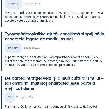
Kirjoitettu
Sindicatul
13 august 2024
Categorii
Mișca­rea sin­dicală este un con­struc­tor esențial al societății fin­lan­deze a
bunăstă­rii. Mem­brii ac­tivi reprezintă nucleul mișcă­rii sin­dicale. Sarcina
aces­teia este de a apăra an­ga­jații și...
Työym­pä­ris­töyk­sikkö ajută, con­si­liază și spri­jină în
as­pec­tele le­gate de me­diul muncii
Kirjoitettu
Sindicatul
13 august 2024
Categorii
O parte esențială a ac­ti­vități­lor Työym­pä­ris­töyk­sikkö din cadrul Teol­li­
suus­liitto este reprezen­tată de pro­tecția muncii , bunăs­ta­rea la locul de
muncă, dez­vol­ta­rea vieții pro­fe­sio­nale, precum și...
De par­tea nut­riției verzi și a mul­ticul­tu­ra­lis­mu­lui –
la Fa­mi­farm, mul­ti­națio­na­li­ta­tea este parte a
vieții co­ti­diene
Kirjoitettu
Știri
13 august 2024
Categorii
Fa­mi­farma Oy Jo­roi­nen, com­pa­nia co­nacu­lui Jär­vi­kylä, cul­tivă pe tot