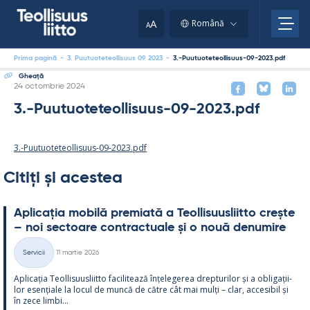
Skip
to
A
Română
A
content
Prima pagină
-
3. Puutuoteteollisuus 09 2023
-
3.-Puutuoteteollisuus-09-2023.pdf
Gheaţă
Kirjoitettu
24 octombrie 2024
3.-Puutuoteteollisuus-09-2023.pdf
3.-Puutuoteteollisuus-09-2023.pdf
Citiți și acestea
Aplicația mo­bilă pre­miată a Teol­li­suus­liitto crește
– noi sec­toare cont­rac­tuale și o nouă de­nu­mire
Kirjoitettu
Servicii
11 martie 2026
Categorii
Aplicația Teol­li­suus­liitto faci­li­tează înțe­le­ge­rea drep­tu­ri­lor și a obli­gații­
lor esențiale la locul de muncă de către cât mai mulți – clar, acce­si­bil și
în zece limbi...