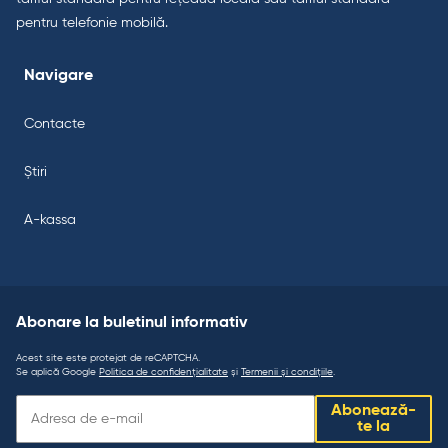
pentru telefonie mobilă.
Navigare
Contacte
Știri
A-kassa
Abonare la buletinul informativ
Acest site este protejat de reCAPTCHA.
Se aplică Google
Politica de confidențialitate
și
Termenii și condițiile
.
Abonare
Abonează-
la
te la
buletinul