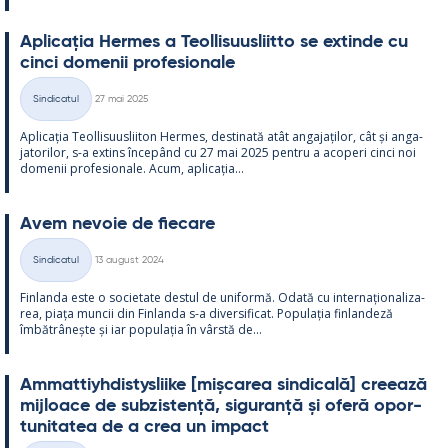
Aplicația Her­mes a Teol­li­suus­liitto se ex­tinde cu
cinci do­me­nii pro­fe­sio­nale
Kirjoitettu
Sindicatul
27 mai 2025
Categorii
Aplicația Teol­li­suus­lii­ton Her­mes, des­ti­nată atât an­ga­jați­lor, cât și an­ga­
ja­to­ri­lor, s-a ex­tins începând cu 27 mai 2025 pentru a aco­peri cinci noi
do­me­nii pro­fe­sio­nale. Acum, aplicația...
Avem ne­voie de fiecare
Kirjoitettu
Sindicatul
13 august 2024
Categorii
Fin­landa este o socie­tate des­tul de uni­formă. Odată cu in­ter­națio­na­liza­
rea, piața muncii din Fin­landa s-a di­ver­si­ficat. Po­pu­lația fin­lan­deză
îmbătrâ­nește și iar po­pu­lația în vârstă de...
Am­mat­tiyh­dis­tys­liike [mișca­rea sin­dicală] cree­ază
mij­loace de subzis­tență, si­gu­ranță și oferă opor­
tu­ni­ta­tea de a crea un im­pact