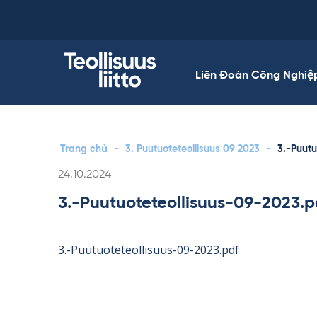
Skip
to
content
Liên Đoàn Công Nghiệ
Trang chủ
-
3. Puutuoteteollisuus 09 2023
-
3.-Puutu
Kirjoitettu
24.10.2024
3.-Puutuoteteollisuus-09-2023.p
3.-Puutuoteteollisuus-09-2023.pdf