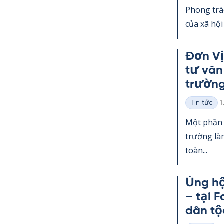
loại
Phong trà
của xã hội
Đơn Vị
tư vấn
trường
K
Tin tức
1
Thể
loại
Một phần 
trường làm
toàn...
Ủng hộ
– tại F
dân tộ