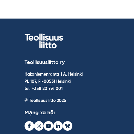
Teollisuusliitto ry
Hakaniemenranta 1 A, Helsinki
PL 107, FI-00531 Helsinki
tel. +358 20 774 001
© Teollisuusliitto 2026
Mạng xã hội
Facebook
Instagram
Youtube
LinkedIn
Bluesky