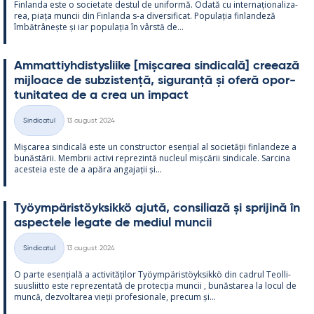
Fin­landa este o socie­tate des­tul de uni­formă. Odată cu in­ter­națio­na­liza­
rea, piața muncii din Fin­landa s-a di­ver­si­ficat. Po­pu­lația fin­lan­deză
îmbătrâ­nește și iar po­pu­lația în vârstă de...
Am­mat­tiyh­dis­tys­liike [mișca­rea sin­dicală] cree­ază
mij­loace de subzis­tență, si­gu­ranță și oferă opor­
tu­ni­ta­tea de a crea un im­pact
Kirjoitettu
Sindicatul
13 august 2024
Categorii
Mișca­rea sin­dicală este un con­struc­tor esențial al societății fin­lan­deze a
bunăstă­rii. Mem­brii ac­tivi reprezintă nucleul mișcă­rii sin­dicale. Sarcina
aces­teia este de a apăra an­ga­jații și...
Työym­pä­ris­töyk­sikkö ajută, con­si­liază și spri­jină în
as­pec­tele le­gate de me­diul muncii
Kirjoitettu
Sindicatul
13 august 2024
Categorii
O parte esențială a ac­ti­vități­lor Työym­pä­ris­töyk­sikkö din cadrul Teol­li­
suus­liitto este reprezen­tată de pro­tecția muncii , bunăs­ta­rea la locul de
muncă, dez­vol­ta­rea vieții pro­fe­sio­nale, precum și...