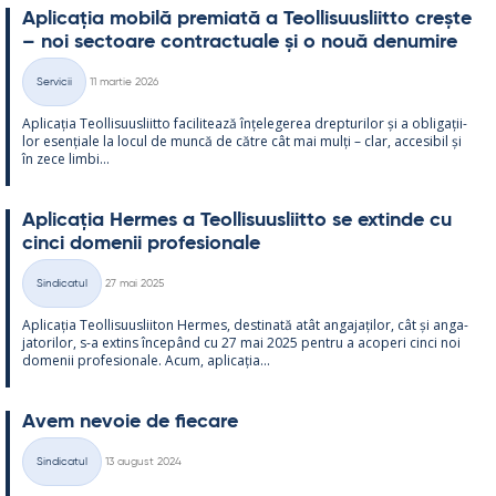
Aplicația mo­bilă pre­miată a Teol­li­suus­liitto crește
– noi sec­toare cont­rac­tuale și o nouă de­nu­mire
Kirjoitettu
Servicii
11 martie 2026
Categorii
Aplicația Teol­li­suus­liitto faci­li­tează înțe­le­ge­rea drep­tu­ri­lor și a obli­gații­
lor esențiale la locul de muncă de către cât mai mulți – clar, acce­si­bil și
în zece limbi...
Aplicația Her­mes a Teol­li­suus­liitto se ex­tinde cu
cinci do­me­nii pro­fe­sio­nale
Kirjoitettu
Sindicatul
27 mai 2025
Categorii
Aplicația Teol­li­suus­lii­ton Her­mes, des­ti­nată atât an­ga­jați­lor, cât și an­ga­
ja­to­ri­lor, s-a ex­tins începând cu 27 mai 2025 pentru a aco­peri cinci noi
do­me­nii pro­fe­sio­nale. Acum, aplicația...
Avem ne­voie de fiecare
Kirjoitettu
Sindicatul
13 august 2024
Categorii