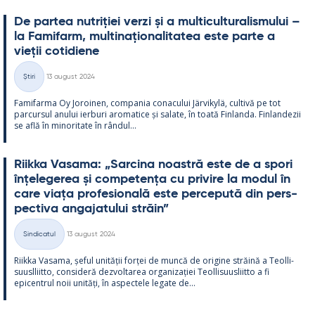
De par­tea nut­riției verzi și a mul­ticul­tu­ra­lis­mu­lui –
la Fa­mi­farm, mul­ti­națio­na­li­ta­tea este parte a
vieții co­ti­diene
Kirjoitettu
Știri
13 august 2024
Categorii
Fa­mi­farma Oy Jo­roi­nen, com­pa­nia co­nacu­lui Jär­vi­kylä, cul­tivă pe tot
parcur­sul anu­lui ier­buri aro­ma­tice și sa­late, în toată Fin­landa. Fin­lan­dezii
se află în mi­no­ri­tate în rân­dul...
Riikka Va­sama: „Sarcina noa­stră este de a spori
înțe­le­ge­rea și com­pe­tența cu pri­vire la mo­dul în
care viața pro­fe­sio­nală este perce­pută din pers­
pec­tiva an­ga­ja­tu­lui străin”
Kirjoitettu
Sindicatul
13 august 2024
Categorii
Riikka Va­sama, șe­ful unității forței de muncă de ori­gine străină a Teol­li­
suusl­liitto, con­si­deră dez­vol­ta­rea or­ga­nizației Teol­li­suus­liitto a fi
epicent­rul noii unități, în as­pec­tele le­gate de...