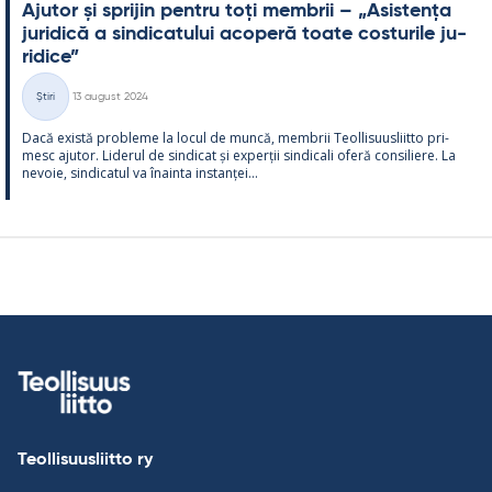
Aju­tor și spri­jin pentru toți mem­brii – „Asis­tența
ju­ri­dică a sin­dica­tu­lui aco­peră toate cos­tu­rile ju­
ri­dice”
Kirjoitettu
Știri
13 august 2024
Categorii
Dacă există probleme la locul de muncă, mem­brii Teol­li­suus­liitto pri­
mesc aju­tor. Li­de­rul de sin­dicat și ex­perții sin­dicali oferă con­si­liere. La
ne­voie, sin­dica­tul va înainta ins­tanței...
Teollisuusliitto ry