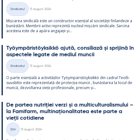
Kirjoitettu
Sindicatul
13 august 2024
Categorii
Mișca­rea sin­dicală este un con­struc­tor esențial al societății fin­lan­deze a
bunăstă­rii. Mem­brii ac­tivi reprezintă nucleul mișcă­rii sin­dicale. Sarcina
aces­teia este de a apăra an­ga­jații și...
Työym­pä­ris­töyk­sikkö ajută, con­si­liază și spri­jină în
as­pec­tele le­gate de me­diul muncii
Kirjoitettu
Sindicatul
13 august 2024
Categorii
O parte esențială a ac­ti­vități­lor Työym­pä­ris­töyk­sikkö din cadrul Teol­li­
suus­liitto este reprezen­tată de pro­tecția muncii , bunăs­ta­rea la locul de
muncă, dez­vol­ta­rea vieții pro­fe­sio­nale, precum și...
De par­tea nut­riției verzi și a mul­ticul­tu­ra­lis­mu­lui –
la Fa­mi­farm, mul­ti­națio­na­li­ta­tea este parte a
vieții co­ti­diene
Kirjoitettu
Știri
13 august 2024
Categorii