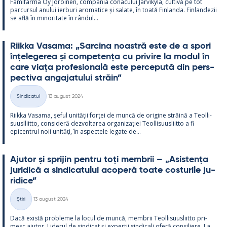
Fa­mi­farma Oy Jo­roi­nen, com­pa­nia co­nacu­lui Jär­vi­kylä, cul­tivă pe tot
parcur­sul anu­lui ier­buri aro­ma­tice și sa­late, în toată Fin­landa. Fin­lan­dezii
se află în mi­no­ri­tate în rân­dul...
Riikka Va­sama: „Sarcina noa­stră este de a spori
înțe­le­ge­rea și com­pe­tența cu pri­vire la mo­dul în
care viața pro­fe­sio­nală este perce­pută din pers­
pec­tiva an­ga­ja­tu­lui străin”
Kirjoitettu
Sindicatul
13 august 2024
Categorii
Riikka Va­sama, șe­ful unității forței de muncă de ori­gine străină a Teol­li­
suusl­liitto, con­si­deră dez­vol­ta­rea or­ga­nizației Teol­li­suus­liitto a fi
epicent­rul noii unități, în as­pec­tele le­gate de...
Aju­tor și spri­jin pentru toți mem­brii – „Asis­tența
ju­ri­dică a sin­dica­tu­lui aco­peră toate cos­tu­rile ju­
ri­dice”
Kirjoitettu
Știri
13 august 2024
Categorii
Dacă există probleme la locul de muncă, mem­brii Teol­li­suus­liitto pri­
mesc aju­tor. Li­de­rul de sin­dicat și ex­perții sin­dicali oferă con­si­liere. La