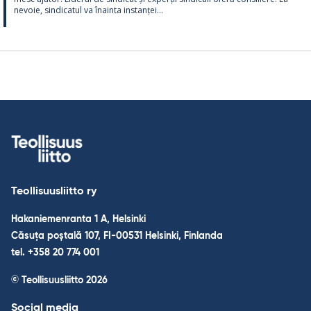
ne­voie, sin­dica­tul va înainta ins­tanței...
Teollisuusliitto ry
Hakaniemenranta 1 A, Helsinki
Căsuța poștală 107, FI-00531 Helsinki, Finlanda
tel. +358 20 774 001
© Teollisuusliitto 2026
Social media