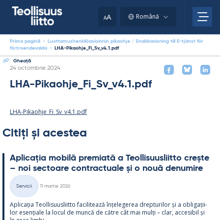
Skip
to
A
Română
A
content
Prima pagină
-
Luottamushenkilöasioinnin pikaohje / Snabbavisning till E-tjänst för
förtroendevalda
-
LHA-Pikaohje_Fi_Sv_v4.1.pdf
Gheaţă
Kirjoitettu
24 octombrie 2024
LHA-Pikaohje_Fi_Sv_v4.1.pdf
LHA-Pikaohje_Fi_Sv_v4.1.pdf
Citiți și acestea
Aplicația mo­bilă pre­miată a Teol­li­suus­liitto crește
– noi sec­toare cont­rac­tuale și o nouă de­nu­mire
Kirjoitettu
Servicii
11 martie 2026
Categorii
Aplicația Teol­li­suus­liitto faci­li­tează înțe­le­ge­rea drep­tu­ri­lor și a obli­gații­
lor esențiale la locul de muncă de către cât mai mulți – clar, acce­si­bil și