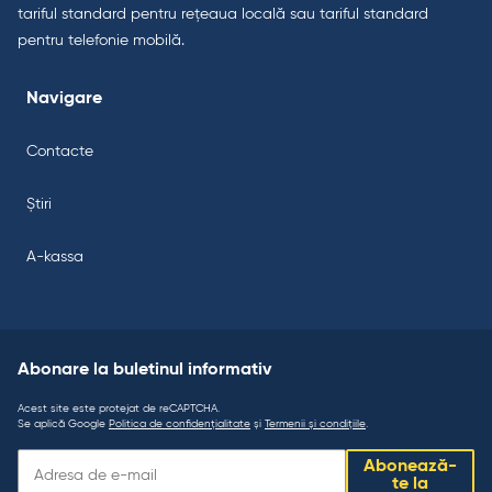
tariful standard pentru rețeaua locală sau tariful standard
pentru telefonie mobilă.
Navigare
Contacte
Știri
A-kassa
Abonare la buletinul informativ
Acest site este protejat de reCAPTCHA.
Se aplică Google
Politica de confidențialitate
și
Termenii și condițiile
.
Abonare
Abonează-
la
te la