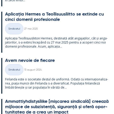
în zece limbi...
Aplicația Her­mes a Teol­li­suus­liitto se ex­tinde cu
cinci do­me­nii pro­fe­sio­nale
Kirjoitettu
Sindicatul
27 mai 2025
Categorii
Aplicația Teol­li­suus­lii­ton Her­mes, des­ti­nată atât an­ga­jați­lor, cât și an­ga­
ja­to­ri­lor, s-a ex­tins începând cu 27 mai 2025 pentru a aco­peri cinci noi
do­me­nii pro­fe­sio­nale. Acum, aplicația...
Avem ne­voie de fiecare
Kirjoitettu
Sindicatul
13 august 2024
Categorii
Fin­landa este o socie­tate des­tul de uni­formă. Odată cu in­ter­națio­na­liza­
rea, piața muncii din Fin­landa s-a di­ver­si­ficat. Po­pu­lația fin­lan­deză
îmbătrâ­nește și iar po­pu­lația în vârstă de...
Am­mat­tiyh­dis­tys­liike [mișca­rea sin­dicală] cree­ază
mij­loace de subzis­tență, si­gu­ranță și oferă opor­
tu­ni­ta­tea de a crea un im­pact