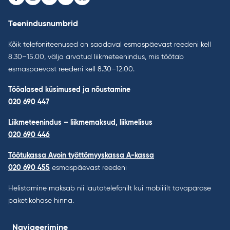
Facebook
Instagram
Youtube
LinkedIn
Bluesky
Teenindusnumbrid
Kõik telefoniteenused on saadaval esmaspäevast reedeni kell
8.30–15.00, välja arvatud liikmeteenindus, mis töötab
esmaspäevast reedeni kell 8.30–12.00.
Tööalased küsimused ja nõustamine
020 690 447
Liikmeteenindus – liikmemaksud, liikmelisus
020 690 446
Töötukassa Avoin työttömyyskassa A-kassa
020 690 455
esmaspäevast reedeni
Helistamine maksab nii lautatelefonilt kui mobiililt tavapärase
paketikohase hinna.
Navigeerimine