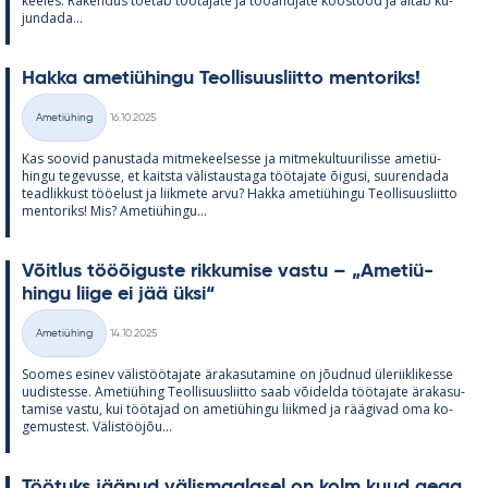
kee­les. Ra­ken­dus toe­tab töö­ta­jate ja töö­and­jate koos­tööd ja ai­tab ku­
jun­dada...
Hakka ame­tiü­hingu Teol­li­suus­liitto men­to­riks!
Kirjoitettu
Ametiühing
16.10.2025
Kategooriad
Kas soo­vid pa­nus­tada mit­me­keel­sesse ja mit­me­kul­tuu­ri­lisse ame­tiü­
hingu te­ge­vusse, et kaitsta vä­lis­taus­taga töö­ta­jate õi­gusi, suu­ren­dada
tead­lik­kust töö­elust ja liik­mete arvu? Hakka ame­tiü­hingu Teol­li­suus­liitto
men­to­riks! Mis? Ame­tiü­hingu...
Võit­lus tööõi­guste rik­ku­mise vastu – „Ame­tiü­
hingu liige ei jää üksi“
Kirjoitettu
Ametiühing
14.10.2025
Kategooriad
Soo­mes esi­nev vä­lis­töö­ta­jate ära­ka­su­ta­mine on jõud­nud üle­riikli­kesse
uu­dis­tesse. Ame­tiü­hing Teol­li­suus­liitto saab või­delda töö­ta­jate ära­ka­su­
ta­mise vastu, kui töö­ta­jad on ame­tiü­hingu liik­med ja rää­gi­vad oma ko­
ge­mus­test. Vä­lis­tööjõu...
Töö­tuks jää­nud vä­lis­maa­la­sel on kolm kuud aega