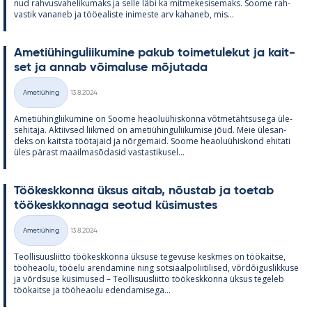
nud rah­vus­va­he­li­ku­maks ja selle läbi ka mit­me­ke­si­se­maks. Soome rah­
vas­tik va­na­neb ja töö­ea­liste ini­meste arv ka­ha­neb, mis...
Ame­tiü­hin­gu­lii­ku­mine pa­kub toi­me­tu­le­kut ja kait­
set ja an­nab või­ma­luse mõ­ju­tada
Kirjoitettu
Ametiühing
13.8.2024
Kategooriad
Ame­tiü­hinglii­ku­mine on Soome heao­luü­his­konna võt­me­täht­susega üle­
se­hi­taja. Ak­tiiv­sed liik­med on ame­tiü­hin­gu­lii­ku­mise jõud. Meie üle­san­
deks on kaitsta töö­ta­jaid ja nõr­ge­maid. Soome heao­luü­his­kond ehi­tati
üles pä­rast maa­il­masõ­da­sid vas­tas­ti­kusel...
Töö­kesk­konna ük­sus ai­tab, nõus­tab ja toe­tab
töö­kesk­kon­naga seo­tud kü­si­mus­tes
Kirjoitettu
Ametiühing
13.8.2024
Kategooriad
Teol­li­suus­liitto töö­kesk­konna ük­suse te­ge­vuse kesk­mes on töö­kaitse,
töö­heaolu, töö­elu aren­da­mine ning sot­si­aal­po­lii­ti­li­sed, võrdõi­gus­lik­kuse
ja võrd­suse kü­si­mused – Teol­li­suus­liitto töö­kesk­konna ük­sus te­ge­leb
töö­kaitse ja töö­heaolu eden­da­mi­sega...