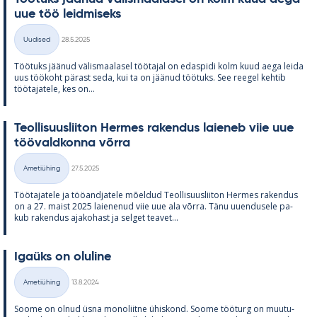
uue töö leid­mi­seks
Kirjoitettu
Uudised
28.5.2025
Kategooriad
Töö­tuks jää­nud vä­lis­maa­la­sel töö­ta­jal on edas­pidi kolm kuud aega leida
uus töö­koht pä­rast seda, kui ta on jää­nud töö­tuks. See ree­gel keh­tib
töö­ta­ja­tele, kes on...
Teol­li­suus­lii­ton Her­mes ra­ken­dus lai­e­neb viie uue
töö­vald­konna võrra
Kirjoitettu
Ametiühing
27.5.2025
Kategooriad
Töö­ta­ja­tele ja töö­and­ja­tele mõel­dud Teol­li­suus­lii­ton Her­mes ra­ken­dus
on a 27. maist 2025 lai­e­ne­nud viie uue ala võrra. Tänu uu­en­dusele pa­
kub ra­ken­dus aja­ko­hast ja sel­get tea­vet...
Igaüks on olu­line
Kirjoitettu
Ametiühing
13.8.2024
Kategooriad
Soome on ol­nud üsna mo­no­liitne ühis­kond. Soome töö­turg on muu­tu­