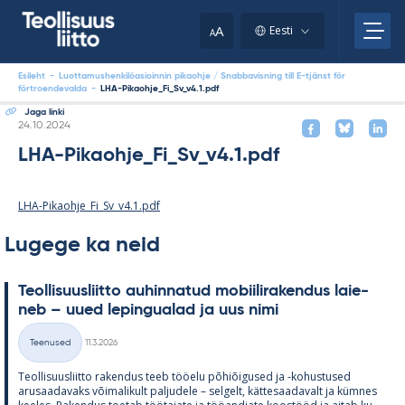
Skip
to
A
Eesti
A
content
Esileht
-
Luottamushenkilöasioinnin pikaohje / Snabbavisning till E-tjänst för
förtroendevalda
-
LHA-Pikaohje_Fi_Sv_v4.1.pdf
Jaga linki
Kirjoitettu
24.10.2024
LHA-Pikaohje_Fi_Sv_v4.1.pdf
LHA-Pikaohje_Fi_Sv_v4.1.pdf
Lugege ka neid
Teol­li­suus­liitto au­hin­na­tud mo­bii­li­ra­ken­dus lai­e­
neb – uued le­pin­gua­lad ja uus nimi
Kirjoitettu
Teenused
11.3.2026
Kategooriad
Teol­li­suus­liitto ra­ken­dus teeb töö­elu põ­hiõi­gused ja -ko­hus­tused
arusaa­da­vaks või­ma­li­kult pal­ju­dele – sel­gelt, kät­te­saa­da­valt ja küm­nes