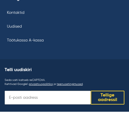
Kontaktid
Uudised
Töötukassa A-kassa
Telli uudiskiri
Seda saiti kaitseb reCAPTCHA.
Kehtivad Google’i
privaatsuspoliitika
ja
teenusetingimused
.
Telli
Tellige
uudiskiri:
aadressil