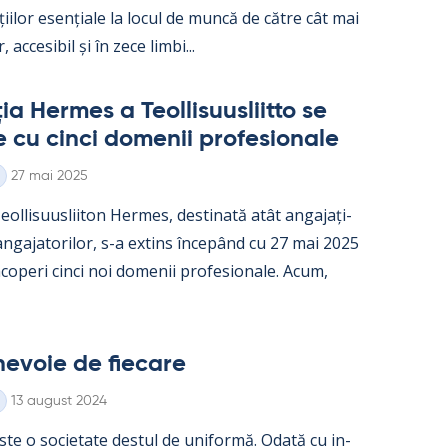
ații­lor esențiale la locul de muncă de către cât mai
, acce­si­bil și în zece limbi...
a Her­mes a Teol­li­suus­liitto se
e cu cinci do­me­nii pro­fe­sio­nale
Kirjoitettu
27 mai 2025
ol­li­suus­lii­ton Her­mes, des­ti­nată atât an­ga­jați­
 an­ga­ja­to­ri­lor, s-a ex­tins începând cu 27 mai 2025
o­peri cinci noi do­me­nii pro­fe­sio­nale. Acum,
e­voie de fiecare
Kirjoitettu
13 august 2024
ste o socie­tate des­tul de uni­formă. Odată cu in­