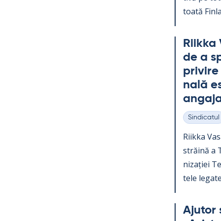
toată Fin­la
Riikka 
de a sp
pri­vir
nală es
an­ga­ja
Sindicatul
Categorii
Riikka Va­s
străină a Te
nizației Teo
tele le­gate
Aju­tor 