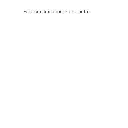
Förtroendemannens eHallinta –