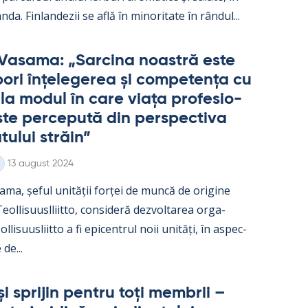
nda. Fin­lan­dezii se află în mi­no­ri­tate în rân­dul...
Va­sama: „Sarcina noa­stră este
ori înțe­le­ge­rea și com­pe­tența cu
e la mo­dul în care viața pro­fe­sio­
te perce­pută din pers­pec­tiva
­tu­lui străin”
Kirjoitettu
13 august 2024
ama, șe­ful unității forței de muncă de ori­gine
ol­li­suusl­liitto, con­si­deră dez­vol­ta­rea or­ga­
l­li­suus­liitto a fi epicent­rul noii unități, în as­pec­
 de...
și spri­jin pentru toți mem­brii –