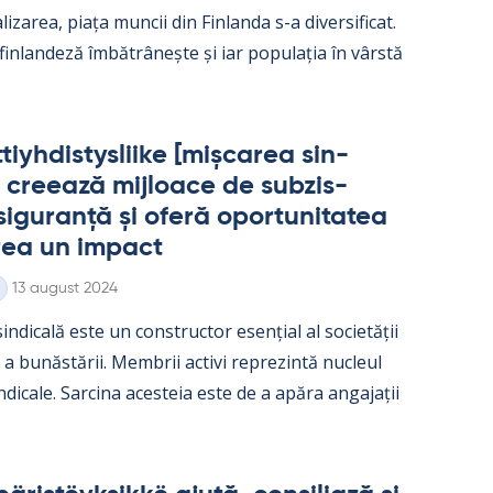
­liza­rea, piața muncii din Fin­landa s-a di­ver­si­ficat.
 fin­lan­deză îmbătrâ­nește și iar po­pu­lația în vârstă
iyh­dis­tys­liike [mișca­rea sin­
 cree­ază mij­loace de subzis­
i­gu­ranță și oferă opor­tu­ni­ta­tea
rea un im­pact
Kirjoitettu
13 august 2024
in­dicală este un con­struc­tor esențial al societății
e a bunăstă­rii. Mem­brii ac­tivi reprezintă nucleul
in­dicale. Sarcina aces­teia este de a apăra an­ga­jații