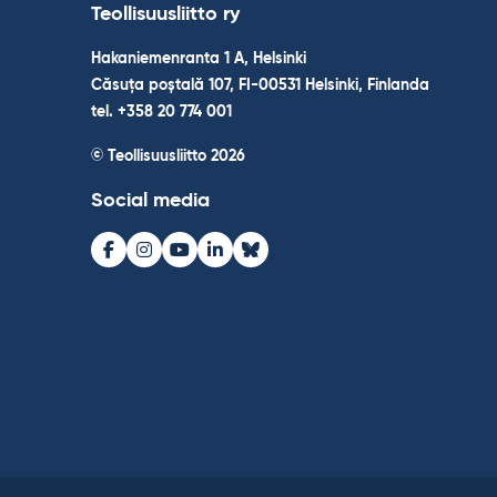
Teollisuusliitto ry
Hakaniemenranta 1 A, Helsinki
Căsuța poștală 107, FI-00531 Helsinki, Finlanda
tel. +358 20 774 001
© Teollisuusliitto 2026
Social media
Facebook
Instagram
Youtube
LinkedIn
Bluesky