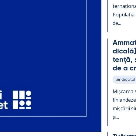
ter­națio­na
Po­pu­lația
de...
Am­mat­t
dicală]
tență, s
de a c
Sindicatul
Categorii
Mișca­rea s
fin­lan­dez
mișcă­rii s
și...