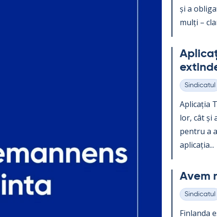
și a obli­g
mulți – clar
Aplicați
ex­tind
Sindicatul
Categorii
Aplicația Te
lor, cât și
pentru a ac
aplicația...
Avem n
Sindicatul
Categorii
Fin­landa e