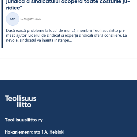
ju­ri­dică a sin­dica­tu­lui aco­peră toate cos­tu­rile ju­
ri­dice”
Kirjoitettu
Știri
13 august 2024
Categorii
Dacă există probleme la locul de muncă, mem­brii Teol­li­suus­liitto pri­
mesc aju­tor. Li­de­rul de sin­dicat și ex­perții sin­dicali oferă con­si­liere. La
ne­voie, sin­dica­tul va înainta ins­tanței...
Teollisuusliitto ry
Hakaniemenranta 1 A, Helsinki