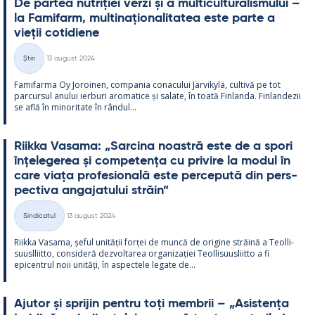
De par­tea nut­riției verzi și a mul­ticul­tu­ra­lis­mu­lui –
la Fa­mi­farm, mul­ti­națio­na­li­ta­tea este parte a
vieții co­ti­diene
Kirjoitettu
Știri
13 august 2024
Categorii
Fa­mi­farma Oy Jo­roi­nen, com­pa­nia co­nacu­lui Jär­vi­kylä, cul­tivă pe tot
parcur­sul anu­lui ier­buri aro­ma­tice și sa­late, în toată Fin­landa. Fin­lan­dezii
se află în mi­no­ri­tate în rân­dul...
Riikka Va­sama: „Sarcina noa­stră este de a spori
înțe­le­ge­rea și com­pe­tența cu pri­vire la mo­dul în
care viața pro­fe­sio­nală este perce­pută din pers­
pec­tiva an­ga­ja­tu­lui străin”
Kirjoitettu
Sindicatul
13 august 2024
Categorii
Riikka Va­sama, șe­ful unității forței de muncă de ori­gine străină a Teol­li­
suusl­liitto, con­si­deră dez­vol­ta­rea or­ga­nizației Teol­li­suus­liitto a fi
epicent­rul noii unități, în as­pec­tele le­gate de...
Aju­tor și spri­jin pentru toți mem­brii – „Asis­tența