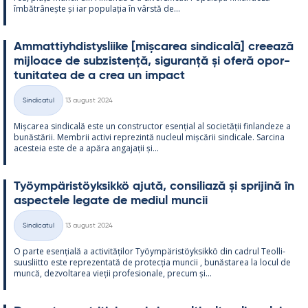
îmbătrâ­nește și iar po­pu­lația în vârstă de...
Am­mat­tiyh­dis­tys­liike [mișca­rea sin­dicală] cree­ază
mij­loace de subzis­tență, si­gu­ranță și oferă opor­
tu­ni­ta­tea de a crea un im­pact
Kirjoitettu
Sindicatul
13 august 2024
Categorii
Mișca­rea sin­dicală este un con­struc­tor esențial al societății fin­lan­deze a
bunăstă­rii. Mem­brii ac­tivi reprezintă nucleul mișcă­rii sin­dicale. Sarcina
aces­teia este de a apăra an­ga­jații și...
Työym­pä­ris­töyk­sikkö ajută, con­si­liază și spri­jină în
as­pec­tele le­gate de me­diul muncii
Kirjoitettu
Sindicatul
13 august 2024
Categorii
O parte esențială a ac­ti­vități­lor Työym­pä­ris­töyk­sikkö din cadrul Teol­li­
suus­liitto este reprezen­tată de pro­tecția muncii , bunăs­ta­rea la locul de
muncă, dez­vol­ta­rea vieții pro­fe­sio­nale, precum și...