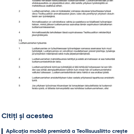
Citiți și acestea
Aplicația mo­bilă pre­miată a Teol­li­suus­liitto crește