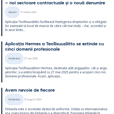
– noi sec­toare cont­rac­tuale și o nouă de­nu­mire
Kirjoitettu
Servicii
11 martie 2026
Categorii
Aplicația Teol­li­suus­liitto faci­li­tează înțe­le­ge­rea drep­tu­ri­lor și a obli­gații­
lor esențiale la locul de muncă de către cât mai mulți – clar, acce­si­bil și
în zece limbi...
Aplicația Her­mes a Teol­li­suus­liitto se ex­tinde cu
cinci do­me­nii pro­fe­sio­nale
Kirjoitettu
Sindicatul
27 mai 2025
Categorii
Aplicația Teol­li­suus­lii­ton Her­mes, des­ti­nată atât an­ga­jați­lor, cât și an­ga­
ja­to­ri­lor, s-a ex­tins începând cu 27 mai 2025 pentru a aco­peri cinci noi
do­me­nii pro­fe­sio­nale. Acum, aplicația...
Avem ne­voie de fiecare
Kirjoitettu
Sindicatul
13 august 2024
Categorii
Fin­landa este o socie­tate des­tul de uni­formă. Odată cu in­ter­națio­na­liza­
rea, piața muncii din Fin­landa s-a di­ver­si­ficat. Po­pu­lația fin­lan­deză