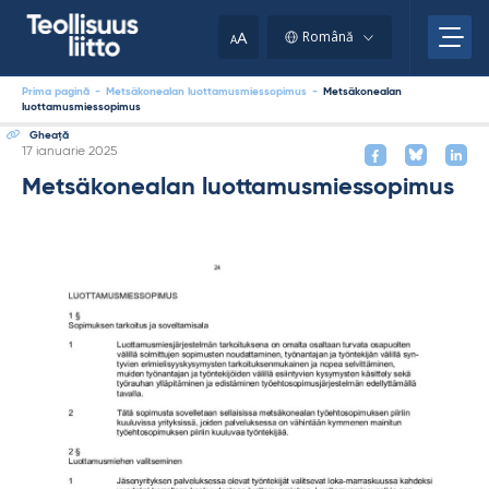
Skip
to
A
Română
A
content
Prima pagină
-
Metsäkonealan luottamusmiessopimus
-
Metsäkonealan
luottamusmiessopimus
Gheaţă
Kirjoitettu
17 ianuarie 2025
Metsäkonealan luottamusmiessopimus