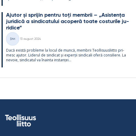
Aju­tor și spri­jin pentru toți mem­brii – „Asis­tența
ju­ri­dică a sin­dica­tu­lui aco­peră toate cos­tu­rile ju­
ri­dice”
Kirjoitettu
Știri
13 august 2024
Categorii
Dacă există probleme la locul de muncă, mem­brii Teol­li­suus­liitto pri­
mesc aju­tor. Li­de­rul de sin­dicat și ex­perții sin­dicali oferă con­si­liere. La
ne­voie, sin­dica­tul va înainta ins­tanței...