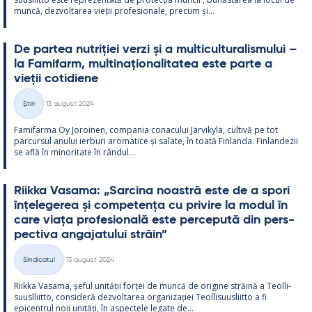
muncă, dez­vol­ta­rea vieții pro­fe­sio­nale, precum și...
De par­tea nut­riției verzi și a mul­ticul­tu­ra­lis­mu­lui –
la Fa­mi­farm, mul­ti­națio­na­li­ta­tea este parte a
vieții co­ti­diene
Kirjoitettu
Știri
13 august 2024
Categorii
Fa­mi­farma Oy Jo­roi­nen, com­pa­nia co­nacu­lui Jär­vi­kylä, cul­tivă pe tot
parcur­sul anu­lui ier­buri aro­ma­tice și sa­late, în toată Fin­landa. Fin­lan­dezii
se află în mi­no­ri­tate în rân­dul...
Riikka Va­sama: „Sarcina noa­stră este de a spori
înțe­le­ge­rea și com­pe­tența cu pri­vire la mo­dul în
care viața pro­fe­sio­nală este perce­pută din pers­
pec­tiva an­ga­ja­tu­lui străin”
Kirjoitettu
Sindicatul
13 august 2024
Categorii
Riikka Va­sama, șe­ful unității forței de muncă de ori­gine străină a Teol­li­
suusl­liitto, con­si­deră dez­vol­ta­rea or­ga­nizației Teol­li­suus­liitto a fi
epicent­rul noii unități, în as­pec­tele le­gate de...