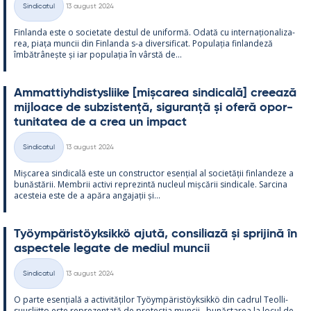
Sindicatul
13 august 2024
Categorii
Fin­landa este o socie­tate des­tul de uni­formă. Odată cu in­ter­națio­na­liza­
rea, piața muncii din Fin­landa s-a di­ver­si­ficat. Po­pu­lația fin­lan­deză
îmbătrâ­nește și iar po­pu­lația în vârstă de...
Am­mat­tiyh­dis­tys­liike [mișca­rea sin­dicală] cree­ază
mij­loace de subzis­tență, si­gu­ranță și oferă opor­
tu­ni­ta­tea de a crea un im­pact
Kirjoitettu
Sindicatul
13 august 2024
Categorii
Mișca­rea sin­dicală este un con­struc­tor esențial al societății fin­lan­deze a
bunăstă­rii. Mem­brii ac­tivi reprezintă nucleul mișcă­rii sin­dicale. Sarcina
aces­teia este de a apăra an­ga­jații și...
Työym­pä­ris­töyk­sikkö ajută, con­si­liază și spri­jină în
as­pec­tele le­gate de me­diul muncii
Kirjoitettu
Sindicatul
13 august 2024
Categorii
O parte esențială a ac­ti­vități­lor Työym­pä­ris­töyk­sikkö din cadrul Teol­li­
suus­liitto este reprezen­tată de pro­tecția muncii , bunăs­ta­rea la locul de