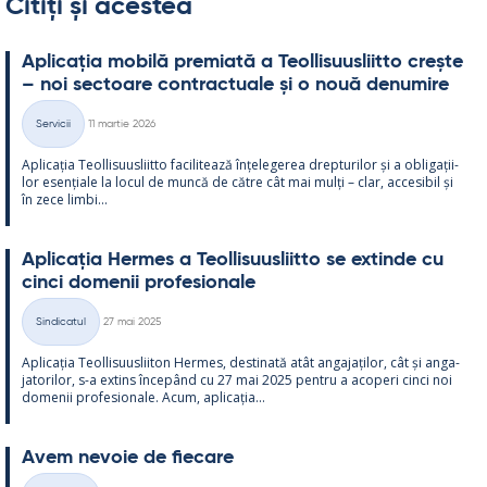
Citiți și acestea
Aplicația mo­bilă pre­miată a Teol­li­suus­liitto crește
– noi sec­toare cont­rac­tuale și o nouă de­nu­mire
Kirjoitettu
Servicii
11 martie 2026
Categorii
Aplicația Teol­li­suus­liitto faci­li­tează înțe­le­ge­rea drep­tu­ri­lor și a obli­gații­
lor esențiale la locul de muncă de către cât mai mulți – clar, acce­si­bil și
în zece limbi...
Aplicația Her­mes a Teol­li­suus­liitto se ex­tinde cu
cinci do­me­nii pro­fe­sio­nale
Kirjoitettu
Sindicatul
27 mai 2025
Categorii
Aplicația Teol­li­suus­lii­ton Her­mes, des­ti­nată atât an­ga­jați­lor, cât și an­ga­
ja­to­ri­lor, s-a ex­tins începând cu 27 mai 2025 pentru a aco­peri cinci noi
do­me­nii pro­fe­sio­nale. Acum, aplicația...
Avem ne­voie de fiecare
Kirjoitettu