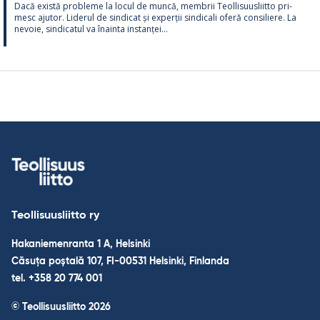
Dacă există probleme la locul de muncă, mem­brii Teol­li­suus­liitto pri­
mesc aju­tor. Li­de­rul de sin­dicat și ex­perții sin­dicali oferă con­si­liere. La
ne­voie, sin­dica­tul va înainta ins­tanței...
Teollisuusliitto ry
Hakaniemenranta 1 A, Helsinki
Căsuța poștală 107, FI-00531 Helsinki, Finlanda
tel. +358 20 774 001
© Teollisuusliitto 2026