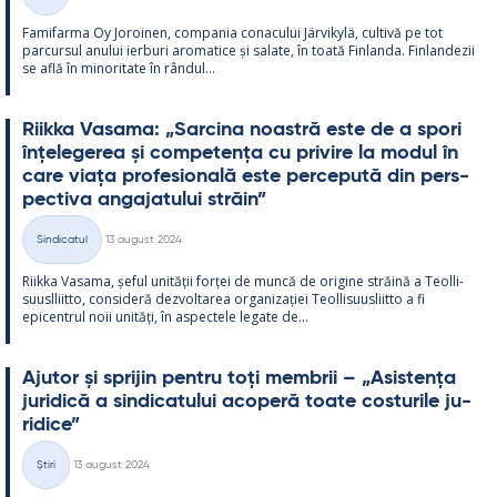
Categorii
Fa­mi­farma Oy Jo­roi­nen, com­pa­nia co­nacu­lui Jär­vi­kylä, cul­tivă pe tot
parcur­sul anu­lui ier­buri aro­ma­tice și sa­late, în toată Fin­landa. Fin­lan­dezii
se află în mi­no­ri­tate în rân­dul...
Riikka Va­sama: „Sarcina noa­stră este de a spori
înțe­le­ge­rea și com­pe­tența cu pri­vire la mo­dul în
care viața pro­fe­sio­nală este perce­pută din pers­
pec­tiva an­ga­ja­tu­lui străin”
Kirjoitettu
Sindicatul
13 august 2024
Categorii
Riikka Va­sama, șe­ful unității forței de muncă de ori­gine străină a Teol­li­
suusl­liitto, con­si­deră dez­vol­ta­rea or­ga­nizației Teol­li­suus­liitto a fi
epicent­rul noii unități, în as­pec­tele le­gate de...
Aju­tor și spri­jin pentru toți mem­brii – „Asis­tența
ju­ri­dică a sin­dica­tu­lui aco­peră toate cos­tu­rile ju­
ri­dice”
Kirjoitettu
Știri
13 august 2024
Categorii