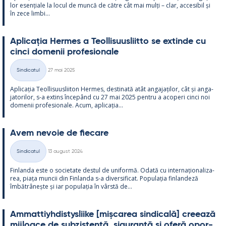
lor esențiale la locul de muncă de către cât mai mulți – clar, acce­si­bil și
în zece limbi...
Aplicația Her­mes a Teol­li­suus­liitto se ex­tinde cu
cinci do­me­nii pro­fe­sio­nale
Kirjoitettu
Sindicatul
27 mai 2025
Categorii
Aplicația Teol­li­suus­lii­ton Her­mes, des­ti­nată atât an­ga­jați­lor, cât și an­ga­
ja­to­ri­lor, s-a ex­tins începând cu 27 mai 2025 pentru a aco­peri cinci noi
do­me­nii pro­fe­sio­nale. Acum, aplicația...
Avem ne­voie de fiecare
Kirjoitettu
Sindicatul
13 august 2024
Categorii
Fin­landa este o socie­tate des­tul de uni­formă. Odată cu in­ter­națio­na­liza­
rea, piața muncii din Fin­landa s-a di­ver­si­ficat. Po­pu­lația fin­lan­deză
îmbătrâ­nește și iar po­pu­lația în vârstă de...
Am­mat­tiyh­dis­tys­liike [mișca­rea sin­dicală] cree­ază
mij­loace de subzis­tență, si­gu­ranță și oferă opor­