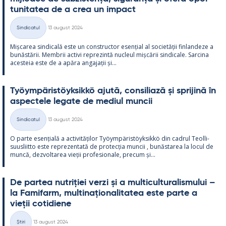
tu­ni­ta­tea de a crea un im­pact
Kirjoitettu
Sindicatul
13 august 2024
Categorii
Mișca­rea sin­dicală este un con­struc­tor esențial al societății fin­lan­deze a
bunăstă­rii. Mem­brii ac­tivi reprezintă nucleul mișcă­rii sin­dicale. Sarcina
aces­teia este de a apăra an­ga­jații și...
Työym­pä­ris­töyk­sikkö ajută, con­si­liază și spri­jină în
as­pec­tele le­gate de me­diul muncii
Kirjoitettu
Sindicatul
13 august 2024
Categorii
O parte esențială a ac­ti­vități­lor Työym­pä­ris­töyk­sikkö din cadrul Teol­li­
suus­liitto este reprezen­tată de pro­tecția muncii , bunăs­ta­rea la locul de
muncă, dez­vol­ta­rea vieții pro­fe­sio­nale, precum și...
De par­tea nut­riției verzi și a mul­ticul­tu­ra­lis­mu­lui –
la Fa­mi­farm, mul­ti­națio­na­li­ta­tea este parte a
vieții co­ti­diene
Kirjoitettu
Știri
13 august 2024