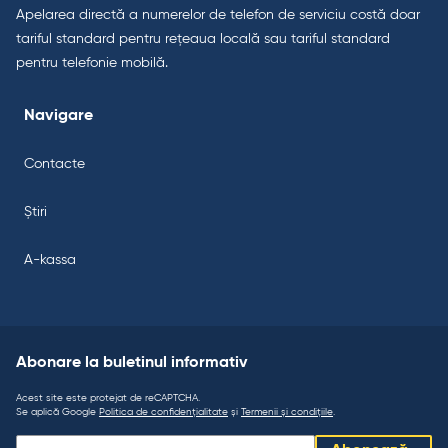
Apelarea directă a numerelor de telefon de serviciu costă doar
tariful standard pentru rețeaua locală sau tariful standard
pentru telefonie mobilă.
Navigare
Contacte
Știri
A-kassa
Abonare la buletinul informativ
Acest site este protejat de reCAPTCHA.
Se aplică Google
Politica de confidențialitate
și
Termenii și condițiile
.
Abonare