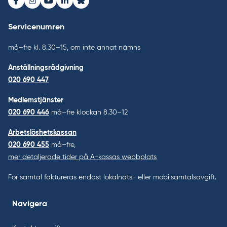
Facebook
Instagram
Youtube
LinkedIn
Bluesky
Servicenumren
må–fre kl. 8.30–15, om inte annat nämns
Anställningsrådgivning
020 690 447
Medlemstjänster
020 690 446
må–fre klockan 8.30–12
Arbetslöshetskassan
020 690 455
må–fre,
mer detaljerade tider på A-kassas webbplats
För samtal faktureras endast lokalnäts- eller mobilsamtalsavgift.
Navigera