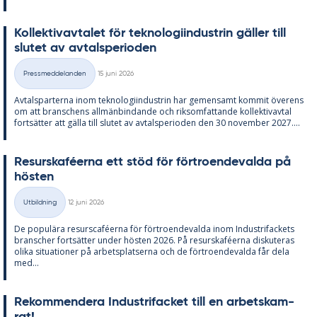
Kol­lek­tivav­ta­let för tek­no­lo­gi­in­du­strin gäl­ler till
slu­tet av av­tal­s­pe­ri­o­den
Skriven
Pressmeddelanden
15 juni 2026
Kategorier
Av­tals­par­ter­na inom tek­no­lo­gi­in­du­strin har ge­men­samt kom­mit över­ens
om att bran­schens all­män­bin­dan­de och riksom­fat­tan­de kol­lek­tivav­tal
fort­sät­ter att gäl­la till slu­tet av av­tal­s­pe­ri­o­den den 30 no­vem­ber 2027....
Re­surskafé­er­na ett stöd för för­tro­en­de­val­da på
hös­ten
Skriven
Utbildning
12 juni 2026
Kategorier
De po­pu­lä­ra re­surscafé­er­na för för­tro­en­de­val­da inom In­du­stri­fac­kets
branscher fort­sät­ter un­der hös­ten 2026. På re­surskafé­er­na dis­ku­te­ras
oli­ka si­tu­a­tio­ner på ar­bets­plat­ser­na och de för­tro­en­de­val­da får dela
med...
Re­kom­men­de­ra In­du­stri­fac­ket till en ar­bets­kam­