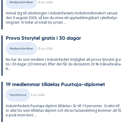
Medlemsförmåner
10 juni 2026
Kategorier
An­mäl dig till ut­lott­ning­en i In­du­stri­fac­kets mo­bil­med­lems­kort se­nast
den 9 au­gusti 2026, så kan du vin­na ett upp­ladd­nings­bart cy­kel­be­lys­
nings­set. Vi lot­tar ut to­talt tio pri­ser....
Prova Sto­ry­tel gra­tis i 30 da­gar
Skriven
Medlemsförmåner
10 juni 2026
Kategorier
Nu har du som med­lem i In­du­stri­fac­ket möj­lig­het att prova Sto­ry­tel gra­
tis i 30 da­gar (20 tim­mar). Ef­ter det får du dess­utom 20 % må­nads­ra­ba­
tt...
19 med­lem­mar till­de­las Pu­ur­ta­ja-di­plo­met
Skriven
Fackförbund
9 juni 2026
Kategorier
In­du­stri­fac­kets Pu­ur­ta­ja-diplom till­de­las i år till 19 per­so­ner. Grat­tis till
er alla! De som till­de­las diplom och de­ras fackav­del­ning kom­mer att få
e-post inom kort....