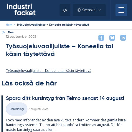
Skip
to
A
Svenska
A
content
Hem
-
Työsuojeluvaalijuliste – Koneella tai käsin täytettävä
Dela
Skriven
12 september 2023
Työsuojeluvaalijuliste – Koneella tai
käsin täytettävä
Työsuojeluvaalijuliste – Koneella tai käsin täytettävä
Läs också de här
Spa­ra ditt kursin­tyg från Tel­mo se­nast 14 au­gusti
Skriven
Utbildning
7 augusti 2026
Kategorier
I och med in­fö­ran­det av den nya kurska­len­dern kom­mer det gam­la kurs­
han­te­rings­sy­ste­met Tel­mo att helt upp­hö­ra i mit­ten av au­gusti. Där­för
mås­te kursin­tyg spa­ras el­ler...