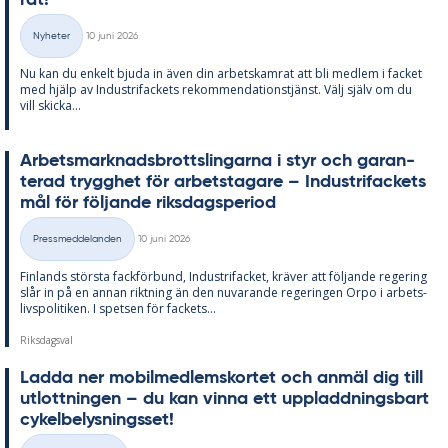
rat!
Skriven
Nyheter
10 juni 2026
Kategorier
Nu kan du en­kelt bju­da in även din ar­bets­kam­rat att bli med­lem i fac­ket
med hjälp av In­du­stri­fac­kets re­kom­men­da­tions­tjänst. Välj själv om du
vill skic­ka...
Ar­bets­mark­nads­brotts­ling­ar­na i styr och ga­ran­
te­rad trygg­het för ar­bets­ta­ga­re – In­du­stri­fac­kets
mål för föl­jan­de riks­dags­pe­ri­od
Skriven
Pressmeddelanden
10 juni 2026
Kategorier
Fin­lan­ds störs­ta fack­för­bund, In­du­stri­fac­ket, krä­ver att föl­jan­de re­ge­ring
slår in på en an­nan rikt­ning än den nu­va­ran­de re­ge­ring­en Orpo i ar­bets­
livs­po­li­ti­ken. I spet­sen för fac­kets...
Riksdagsval
Lad­da ner mo­bil­med­lems­kor­tet och an­mäl dig till
ut­lott­ning­en – du kan vin­na ett upp­ladd­nings­bart
cy­kel­be­lys­nings­set!
Skriven