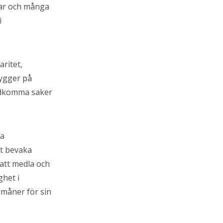
rar och många
i
ritet,
bygger på
tadkomma saker
ga
tt bevaka
att medla och
ghet i
måner för sin