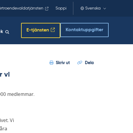
örtroendevaldatjänsten
Soppi
Svenska
Kontaktuppgifter
E-tjänsten
ök
Skriv ut
Dela
 vi
 000 medlemmar.
vet. Vi
våra