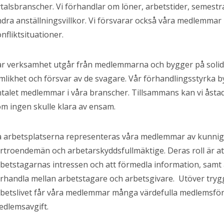
talsbranscher. Vi förhandlar om löner, arbetstider, semest
dra anställningsvillkor. Vi försvarar också våra medlemmar 
nfliktsituationer.
r verksamhet utgår från medlemmarna och bygger på solida
mlikhet och försvar av de svagare. Vår förhandlingsstyrka 
ntalet medlemmar i våra branscher. Tillsammans kan vi ås
m ingen skulle klara av ensam.
å arbetsplatserna representeras våra medlemmar av kunni
rtroendemän och arbetarskyddsfullmäktige. Deras roll är a
betstagarnas intressen och att förmedla information, samt 
rhandla mellan arbetstagare och arbetsgivare. Utöver tryg
betslivet får våra medlemmar många värdefulla medlemsför
edlemsavgift.