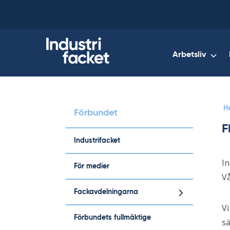
Skip
to
content
Arbetsliv
H
Förbundet
F
Industrifacket
In
För medier
V
Fackavdelningarna
Vi
Förbundets fullmäktige
sä