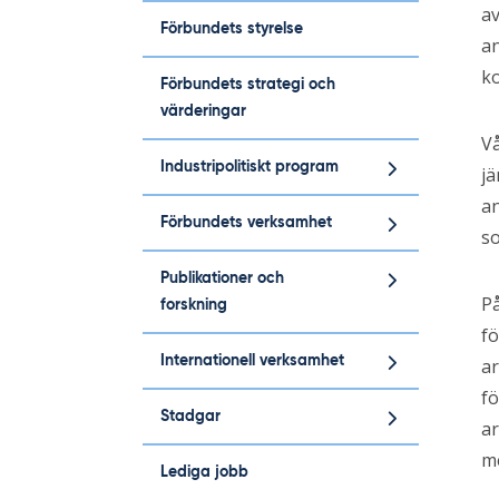
av
Förbundets styrelse
an
ko
Förbundets strategi och
värderingar
Vå
Industripolitiskt program
jä
a
Förbundets verksamhet
so
Publikationer och
P
forskning
fö
Internationell verksamhet
ar
fö
Stadgar
ar
m
Lediga jobb