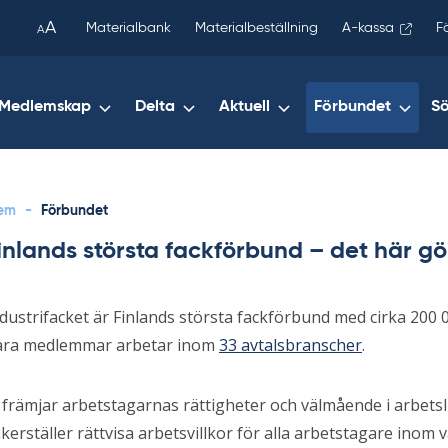
been
A
Materialbank
Materialbeställning
A-kassa
F
A
copied
to
your
Medlemskap
Delta
Aktuell
Förbundet
S
clipboard.)
em
-
Förbundet
inlands största fackförbund – det här gör
dustrifacket är Finlands största fackförbund med cirka 200
åra medlemmar arbetar inom
33 avtalsbranscher
.
 främjar arbetstagarnas rättigheter och välmående i arbetsli
kerställer rättvisa arbetsvillkor för alla arbetstagare inom 