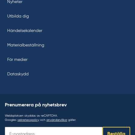
Nyheter
Utbilda dig
Händelsekalender
Materialbeställning
För medier
Dataskydd
Prenumerera på nyhetsbrev
Webbplatsen skyddas av reCAPTCHA.
Googles
sekretesspolicy
och
användarvillkor
gäller.
Prenumerera
Beställa
på