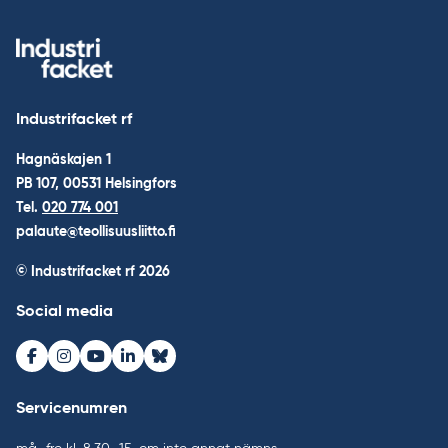
Industrifacket rf
Hagnäskajen 1
PB 107, 00531 Helsingfors
Tel.
020 774 001
palaute@teollisuusliitto.fi
© Industrifacket rf
2026
Social media
Facebook
Instagram
Youtube
LinkedIn
Bluesky
Servicenumren