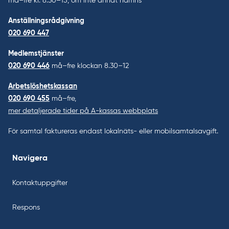
må–fre kl. 8.30–15, om inte annat nämns
Anställningsrådgivning
020 690 447
Medlemstjänster
020 690 446
må–fre klockan 8.30–12
Arbetslöshetskassan
020 690 455
må–fre,
mer detaljerade tider på A-kassas webbplats
För samtal faktureras endast lokalnäts- eller mobilsamtalsavgift.
Navigera
Kontaktuppgifter
Respons