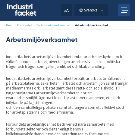
Skip
to
A
Svenska
A
content
Hem
-
Förbundet
-
Förbundets verksamhet
-
Arbetsmiljöverksamhet
Arbetsmiljöverksamhet
Industrifackets arbetsmiljöverksamhet omfattar arbetarskyddet och
välbefinnandet i arbetet, utvecklingen av arbetslivet, socialpolitiska
frågor och frågor som gäller jämlikhet och likabehandling.
Industrifackets arbetsmiljöverksamhet förbättrar arbetsförhållandena
på arbetsplatserna, säkerheten i arbetet och arbetsmiljön samt främjar
medlemmarnas ork i arbetet samt deras rätts- och socialskydd. Till
tyngdpunkterna i arbetsmiljöverksamheten hör att
evara arbetsmiljöfrågorna i fokus för avtalsverksamheten, ett stark
inflytande på lagstiftningen
och den samhälleliga politiken samt att fungera som ett effektivt stöd
för arbetsplatserna och medlemmarna.
Förbundets arbetsmiljöenhet bedriver ett nära samarbete med
förbundets sektorer och deltar enligt behov i
kollektivavtalsförhandlingar och beredningen av förbundets