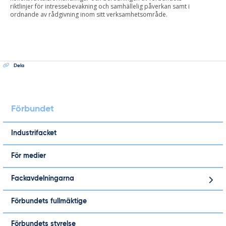
riktlinjer för intressebevakning och samhällelig påverkan samt i
ordnande av rådgivning inom sitt verksamhetsområde.
Dela
Förbundet
Industrifacket
För medier
Fackavdelningarna
Förbundets fullmäktige
Förbundets styrelse