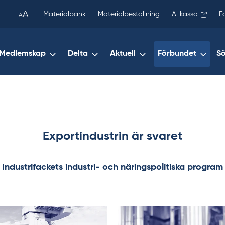
been
A
Materialbank
Materialbeställning
A-kassa
F
A
copied
to
your
Medlemskap
Delta
Aktuell
Förbundet
S
clipboard.)
Exportindustrin är svaret
Industrifackets industri- och näringspolitiska program