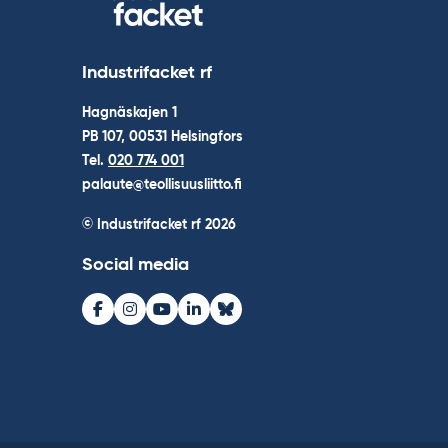
Industrifacket rf
Hagnäskajen 1
PB 107, 00531 Helsingfors
Tel.
020 774 001
palaute@teollisuusliitto.fi
© Industrifacket rf
2026
Social media
Facebook
Instagram
Youtube
LinkedIn
Bluesky