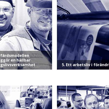
älfärdsmodellen
iggör en hållbar
ngslivsverksamhet
5. Ett arbetsliv i förän