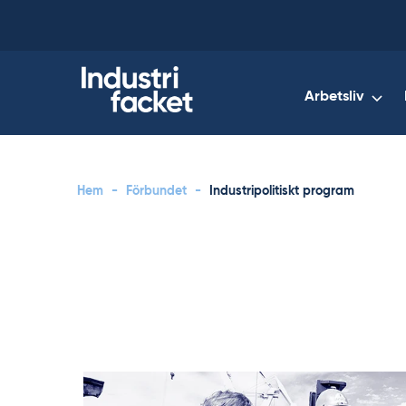
Skip
to
content
Arbetsliv
Hem
-
Förbundet
-
Industripolitiskt program