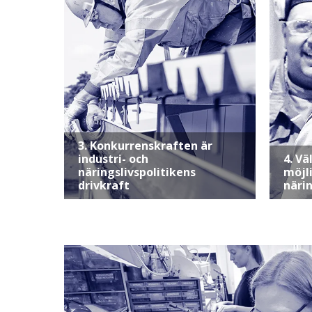
3. Konkurrenskraften är
industri- och
4. V
näringslivspolitikens
möjl
drivkraft
näri