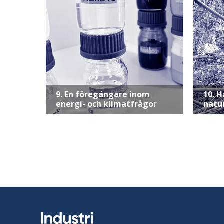
9. En föregångare inom
10. H
energi- och klimatfrågor
natu