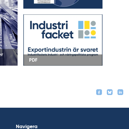
er
PDF
Navigera