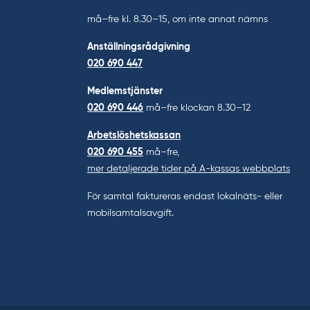
må–fre kl. 8.30–15, om inte annat nämns
Anställningsrådgivning
020 690 447
Medlemstjänster
020 690 446
må–fre klockan 8.30–12
Arbetslöshetskassan
020 690 455
må–fre,
mer detaljerade tider på A-kassas webbplats
För samtal faktureras endast lokalnäts- eller
mobilsamtalsavgift.