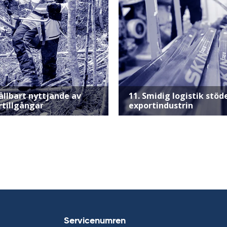
ållbart nyttjande av
11. Smidig logistik stöd
rtillgångar
exportindustrin
Servicenumren