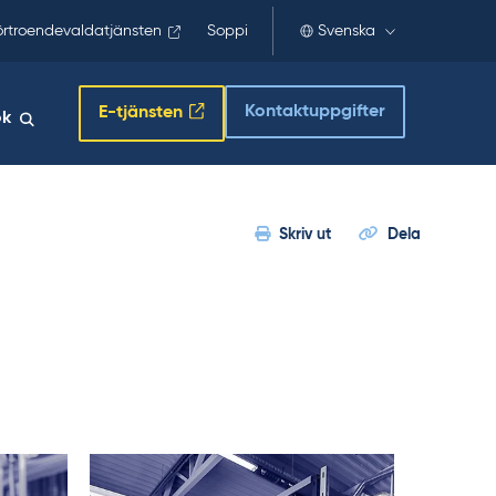
örtroendevaldatjänsten
Soppi
Svenska
Kontaktuppgifter
E-tjänsten
ök
Skriv ut
Dela