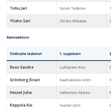
Tohu Jari
Sirviö Tellervo
Yliaho Sari
Skriko Mikaela
Kemisektorn
Ordinarie ledamot
1. suppleant
Roos Sandra
Luhtanen Anu
Grönberg Einari
Kaatrakoski Antti
Hassel Juha
Valkeinen Marko
Keppola Kai
Suutari Joni