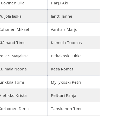
Tuovinen Ulla
Harju Aki
Puijola Jaska
Jäntti Janne
Suhonen Mikael
Vanhala Marjo
Stålhand Timo
Klemola Tuomas
Pollari Maijaliisa
Pitkäkoski Jukka
Kulmala Noona
Kesa Romet
Junkkila Tomi
Myllykoski Petri
Hietikko Krista
Pelttari Ranja
Korhonen Deniz
Tanskanen Timo