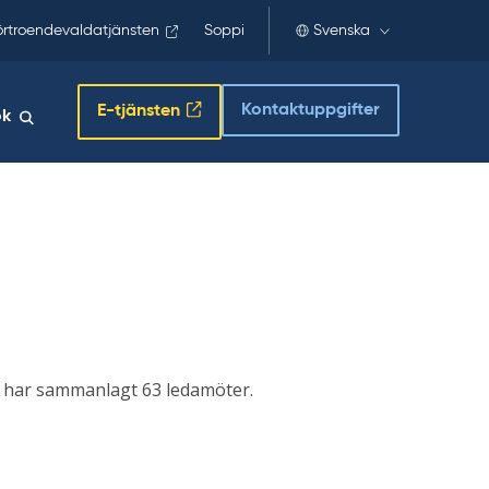
örtroendevaldatjänsten
Soppi
Svenska
Kontaktuppgifter
E-tjänsten
ök
e har sammanlagt 63 ledamöter.