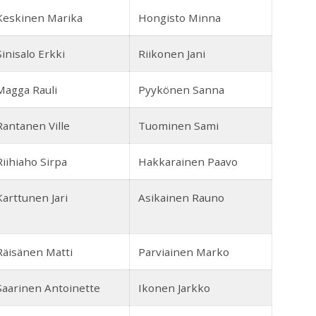
Keskinen Marika
Hongisto Minna
Sinisalo Erkki
Riikonen Jani
Magga Rauli
Pyykönen Sanna
Rantanen Ville
Tuominen Sami
Riihiaho Sirpa
Hakkarainen Paavo
Karttunen Jari
Asikainen Rauno
Räisänen Matti
Parviainen Marko
Saarinen Antoinette
Ikonen Jarkko