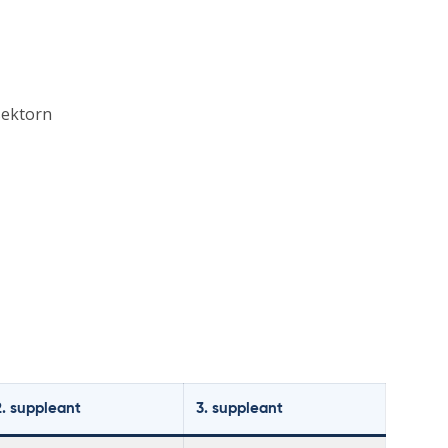
sektorn
2. suppleant
3. suppleant