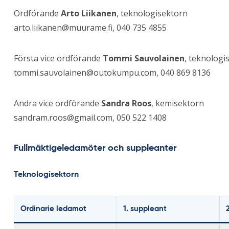
Ordförande
Arto Liikanen
, teknologisektorn
arto.liikanen@muurame.fi
, 040 735 4855
Första vice ordförande
Tommi Sauvolainen
, teknologi
tommi.sauvolainen@outokumpu.com
, 040 869 8136
Andra vice ordförande
Sandra Roos
, kemisektorn
sandram.roos@gmail.com
, 050 522 1408
Fullmäktigeledamöter och suppleanter
Teknologisektorn
Ordinarie ledamot
1. suppleant