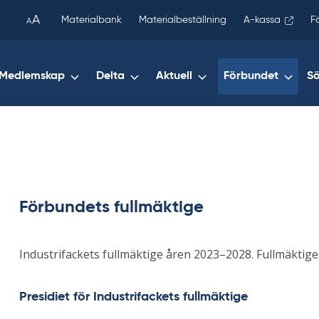
been
A
Materialbank
Materialbeställning
A-kassa
F
A
copied
to
your
Medlemskap
Delta
Aktuell
Förbundet
S
clipboard.)
Förbundets fullmäktige
Industrifackets fullmäktige åren 2023–2028. Fullmäktig
Presidiet för Industrifackets fullmäktige