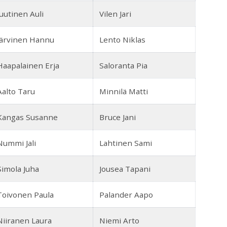
Juutinen Auli
Vilen Jari
Järvinen Hannu
Lento Niklas
Haapalainen Erja
Saloranta Pia
Aalto Taru
Minnilä Matti
Kangas Susanne
Bruce Jani
Nummi Jali
Lahtinen Sami
Simola Juha
Jousea Tapani
Toivonen Paula
Palander Aapo
Niiranen Laura
Niemi Arto