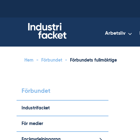
Skip
to
content
Arbetsliv
Hem
-
Förbundet
-
Förbundets fullmäktige
Förbundet
Industrifacket
För medier
Fackavdelningarna