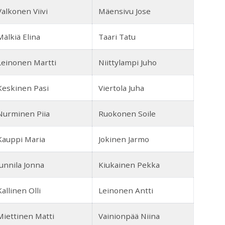
Valkonen Viivi
Mäensivu Jose
Mälkiä Elina
Taari Tatu
Leinonen Martti
Niittylampi Juho
Keskinen Pasi
Viertola Juha
Nurminen Piia
Ruokonen Soile
Kauppi Maria
Jokinen Jarmo
Junnila Jonna
Kiukainen Pekka
Kallinen Olli
Leinonen Antti
Miettinen Matti
Vainionpää Niina