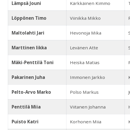
Lämpsä Jouni
Kärkkäinen Kimmo
Löppönen Timo
Viinikka Mikko
Maltolahti Jari
Hevonoja Mika
Marttinen Iikka
Levänen Atte
Mäki-Penttilä Toni
Heiska Matias
Pakarinen Juha
Immonen Jarkko
Pelto-Arvo Marko
Polso Markus
Penttilä Miia
Viitanen Johanna
Puisto Katri
Korhonen Miia