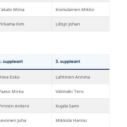
Takalo Miina
Komulainen Mikko
Virkama Kim
Lillsjö Johan
2. suppleant
3. suppleant
Hiiva Esko
Lahtinen Annina
Paaso Mirka
Välimäki Tero
Pirinen Antero
Kujala Sami
Levonen Juha
Mikkola Hannu