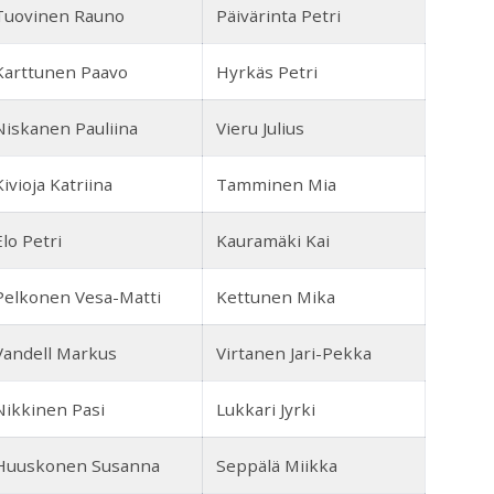
Tuovinen Rauno
Päivärinta Petri
Karttunen Paavo
Hyrkäs Petri
Niskanen Pauliina
Vieru Julius
Kivioja Katriina
Tamminen Mia
Elo Petri
Kauramäki Kai
Pelkonen Vesa-Matti
Kettunen Mika
Vandell Markus
Virtanen Jari-Pekka
Nikkinen Pasi
Lukkari Jyrki
Huuskonen Susanna
Seppälä Miikka