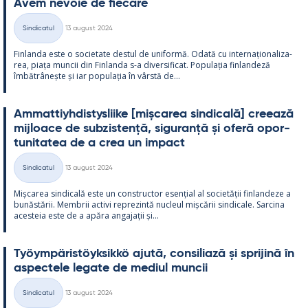
Avem ne­voie de fiecare
Kirjoitettu
Sindicatul
13 august 2024
Categorii
Fin­landa este o socie­tate des­tul de uni­formă. Odată cu in­ter­națio­na­liza­
rea, piața muncii din Fin­landa s-a di­ver­si­ficat. Po­pu­lația fin­lan­deză
îmbătrâ­nește și iar po­pu­lația în vârstă de...
Am­mat­tiyh­dis­tys­liike [mișca­rea sin­dicală] cree­ază
mij­loace de subzis­tență, si­gu­ranță și oferă opor­
tu­ni­ta­tea de a crea un im­pact
Kirjoitettu
Sindicatul
13 august 2024
Categorii
Mișca­rea sin­dicală este un con­struc­tor esențial al societății fin­lan­deze a
bunăstă­rii. Mem­brii ac­tivi reprezintă nucleul mișcă­rii sin­dicale. Sarcina
aces­teia este de a apăra an­ga­jații și...
Työym­pä­ris­töyk­sikkö ajută, con­si­liază și spri­jină în
as­pec­tele le­gate de me­diul muncii
Kirjoitettu
Sindicatul
13 august 2024
Categorii