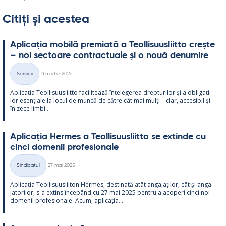
Citiți și acestea
Aplicația mo­bilă pre­miată a Teol­li­suus­liitto crește
– noi sec­toare cont­rac­tuale și o nouă de­nu­mire
Kirjoitettu
Servicii
11 martie 2026
Categorii
Aplicația Teol­li­suus­liitto faci­li­tează înțe­le­ge­rea drep­tu­ri­lor și a obli­gații­
lor esențiale la locul de muncă de către cât mai mulți – clar, acce­si­bil și
în zece limbi...
Aplicația Her­mes a Teol­li­suus­liitto se ex­tinde cu
cinci do­me­nii pro­fe­sio­nale
Kirjoitettu
Sindicatul
27 mai 2025
Categorii
Aplicația Teol­li­suus­lii­ton Her­mes, des­ti­nată atât an­ga­jați­lor, cât și an­ga­
ja­to­ri­lor, s-a ex­tins începând cu 27 mai 2025 pentru a aco­peri cinci noi
do­me­nii pro­fe­sio­nale. Acum, aplicația...