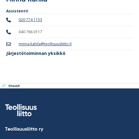
Assistentti
020 774 1153
040 766 0117
minna.kahila@teollisuusliitto.fi
Järjestötoiminnan yksikkö
Gheaţă
Teollisuusliitto ry