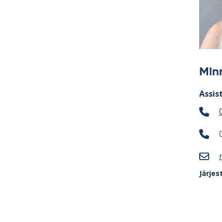
Min
Assis
Järjes