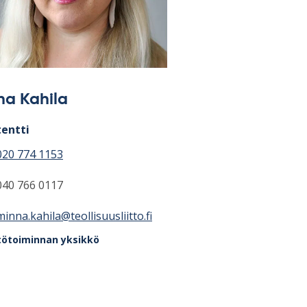
na Kahila
tentti
020 774 1153
040 766 0117
minna.kahila@teollisuusliitto.fi
tötoiminnan yksikkö