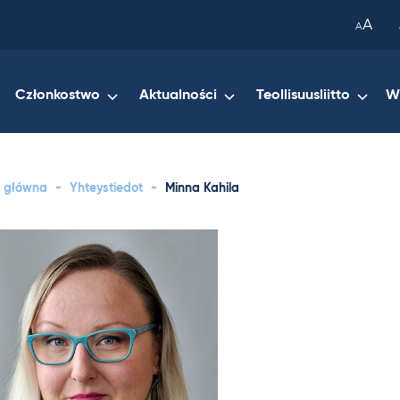
been
A
A
copied
to
your
Członkostwo
Aktualności
Teollisuusliitto
W
clipboard.)
a główna
-
Yhteystiedot
-
Minna Kahila