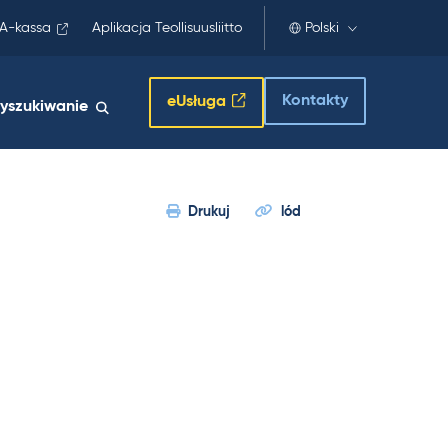
A-kassa
Aplikacja Teollisuusliitto
Polski
Kontakty
eUsługa
yszukiwanie
Drukuj
lód