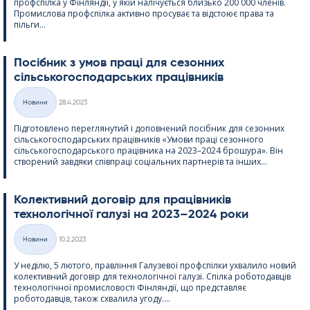
профспілка у Фінляндії, у якій налічується близько 200 000 членів.
Промислова профспілка активно просуває та відстоює права та
пільги...
Посібник з умов праці для сезонних
сільськогосподарських працівників
Kirjoitettu
Новини
28.4.2023
Категорії
Підготовлено переглянутий і доповнений посібник для сезонних
сільськогосподарських працівників «Умови праці сезонного
сільськогосподарського працівника на 2023–2024 брошура». Він
створений завдяки співпраці соціальних партнерів та інших...
Колективний договір для працівників
технологічної галузі на 2023–2024 роки
Kirjoitettu
Новини
10.2.2023
Категорії
У неділю, 5 лютого, правління Галузевої профспілки ухвалило новий
колективний договір для технологічної галузі. Спілка роботодавців
технологічної промисловості Фінляндії, що представляє
роботодавців, також схвалила угоду....