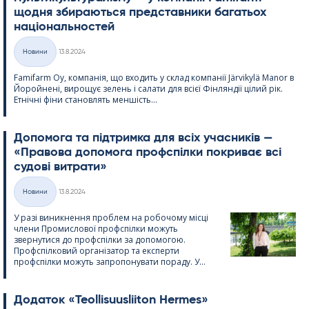
щодня збираються представники багатьох
національностей
Kirjoitettu
Новини
13.8.2024
Категорії
Fa­mi­farm Oy, компанія, що входить у склад компанії Jär­vi­kylä Ma­nor в
Йоройнені, вирощує зелень і салати для всієї Фінляндії цілий рік.
Етнічні фіни становлять меншість...
Допомога та підтримка для всіх учасників —
«Правова допомога профспілки покриває всі
судові витрати»
Kirjoitettu
Новини
13.8.2024
Категорії
У разі виникнення проблем на робочому місці
члени Промислової профспілки можуть
звернутися до профспілки за допомогою.
Профспілковий організатор та експерти
профспілки можуть запропонувати пораду. У...
Додаток «Teol­li­suus­lii­ton Her­mes»