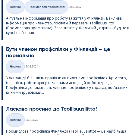
Kirjoitettu
Новини
Промислова профспілка
21.5.2024
Категорії
Актуальна інформація про роботу та життя у Фінляндії. Важлива
інформація про членство, послуги й переваги Teol­li­suus­liitto
(Промислова профспілка). Завантажте унікальний додаток і будьте в
курсі своїх прав...
Бути членом профспілки у Фінляндії – це
нормально
Kirjoitettu
Новини
20.5.2024
Категорії
У Фінляндії більшість працівників є членами профспілок. Крім того,
більшість роботодавців є членами асоціацій роботодавців.
Профспілки допомагають членам профспілок у справах, пов’язаних
із їхніми трудовими...
Ласкаво просимо до Teol­li­suus­liitto!
Kirjoitettu
Новини
20.5.2024
Категорії
Промислова профспілка Фінляндії (Teol­li­suus­liitto) — це найбільша