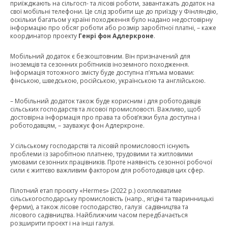
приїжджають на сільгосп- та лісові роботи, завантажать додаток на
свої мобільні телефони. Це слід зробити ще до приїзду у Фінляндію,
оскільки багатьом у країні походження було надано недостовірну
інформацію про обсяг роботи або розмір заробітної платні, – каже
координатор проекту
Генрі фон Адлеркроне
.
Мобільний додаток є безкоштовним. Він призначений для
іноземців та сезонних робітників іноземного походження.
Інформація тотожного змісту буде доступна п’ятьма мовами:
фінською, шведською, російською, українською та англійською.
– Мобільний додаток також буде корисним і для роботодавців
сільських господарств та лісової промисловості. Важливо, щоб
достовірна інформація про права та обов’язки була доступна і
роботодавцям, – зауважує фон Адлеркроне.
У сільському господарстві та лісовій промисловості існують
проблеми із заробітною платнею, трудовими та житловими
умовами сезонних працівників. Проте наявність сезонної робочої
сили є життєво важливим фактором для роботодавців цих сфер.
Пілотний етап проєкту «Hermes» (2022 р.) охоплюватиме
сільськогосподарську промисловість (напр., ягідні та тваринницькі
ферми), а також лісове господарство, галузі садівництва та
лісового садівництва. Найближчим часом передбачається
розширити проєкт і на інші галузі.