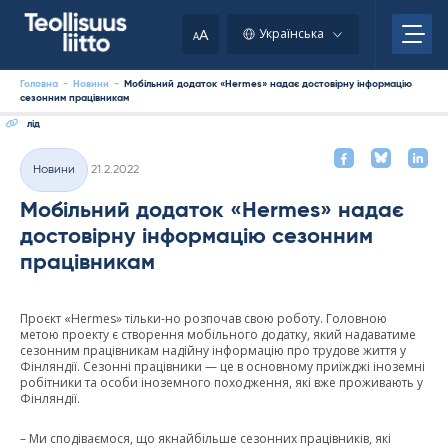
Skip
to
A
Українська
A
content
Головна
-
Новини
-
Мобільний додаток «Hermes» надає достовірну інформацію
сезонним працівникам
лід
Kirjoitettu
Новини
21.2.2022
Категорії
Мобільний додаток «Hermes» надає
достовірну інформацію сезонним
працівникам
Проєкт «Hermes» тільки-но розпочав свою роботу. Головною
метою проекту є створення мобільного додатку, який надаватиме
сезонним працівникам надійну інформацію про трудове життя у
Фінляндії. Сезонні працівники — це в основному приїжджі іноземні
робітники та особи іноземного походження, які вже проживають у
Фінляндії.
– Ми сподіваємося, що якнайбільше сезонних працівників, які