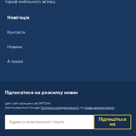
тариф мобільного зв’язку.
Навігація
Контакти
Новини
A-kassa
Підписатися на розсилку новин
Цей сайт захищено reCAPTCHA.
Застосовуються Google
Політика конфіденційності
та
Умови використання
.
Підписатися
Підпишіться
на
на
розсилку
новин: