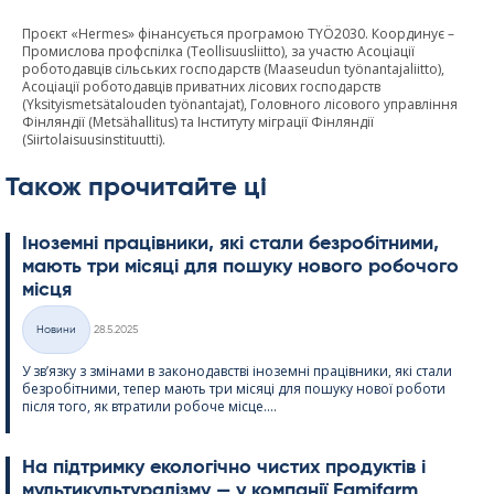
Проєкт «Hermes» фінансується програмою TYÖ2030. Координує –
Промислова профспілка (Teollisuusliitto), за участю Асоціації
роботодавців сільських господарств (Maaseudun työnantajaliitto),
Асоціації роботодавців приватних лісових господарств
(Yksityismetsätalouden työnantajat), Головного лісового управління
Фінляндії (Metsähallitus) та Інституту міграції Фінляндії
(Siirtolaisuusinstituutti).
Також прочитайте ці
Іноземні працівники, які стали безробітними,
мають три місяці для пошуку нового робочого
місця
Kirjoitettu
Новини
28.5.2025
Категорії
У зв’язку з змінами в законодавстві іноземні працівники, які стали
безробітними, тепер мають три місяці для пошуку нової роботи
після того, як втратили робоче місце....
На підтримку екологічно чистих продуктів і
мультикультуралізму — у компанії Fa­mi­farm