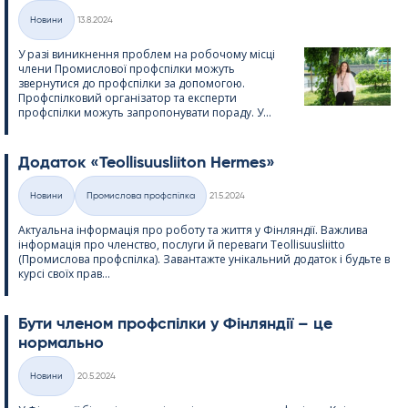
Kirjoitettu
Новини
13.8.2024
Категорії
У разі виникнення проблем на робочому місці
члени Промислової профспілки можуть
звернутися до профспілки за допомогою.
Профспілковий організатор та експерти
профспілки можуть запропонувати пораду. У...
Додаток «Teol­li­suus­lii­ton Her­mes»
Kirjoitettu
Новини
Промислова профспілка
21.5.2024
Категорії
Актуальна інформація про роботу та життя у Фінляндії. Важлива
інформація про членство, послуги й переваги Teol­li­suus­liitto
(Промислова профспілка). Завантажте унікальний додаток і будьте в
курсі своїх прав...
Бути членом профспілки у Фінляндії – це
нормально
Kirjoitettu
Новини
20.5.2024
Категорії