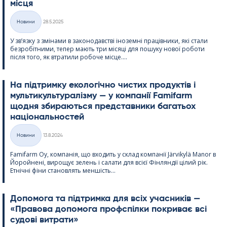
місця
Kirjoitettu
Новини
28.5.2025
Категорії
У зв’язку з змінами в законодавстві іноземні працівники, які стали
безробітними, тепер мають три місяці для пошуку нової роботи
після того, як втратили робоче місце....
На підтримку екологічно чистих продуктів і
мультикультуралізму — у компанії Fa­mi­farm
щодня збираються представники багатьох
національностей
Kirjoitettu
Новини
13.8.2024
Категорії
Fa­mi­farm Oy, компанія, що входить у склад компанії Jär­vi­kylä Ma­nor в
Йоройнені, вирощує зелень і салати для всієї Фінляндії цілий рік.
Етнічні фіни становлять меншість...
Допомога та підтримка для всіх учасників —
«Правова допомога профспілки покриває всі
судові витрати»