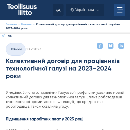
Skip
to
A
Українська
A
content
Головна
-
Новини
-
Колективний договір для працівників технологічної галузі на
2023–2024 роки
лід
Kirjoitettu
Новини
10.2.2023
Категорії
Колективний договір для працівників
технологічної галузі на 2023–2024
роки
У неділю, 5 лютого, правління Галузевої профспілки ухвалило новий
колективний договір для технологічної галузі. Спілка роботодавців
технологічної промисловості Фінляндії, що представляє
роботодавців, також схвалила угоду.
Підвищення заробітних плат у 2023 році