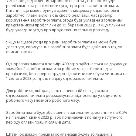
У 2023 році підвищення заробітних плат за договором буде
реалізовано на рівні місцевих угод про рівні заробітної плати.
Питання, що мають бути узгоджені в місцевих угодах про рівні
заробітної плати, включають спосіб реалізації, час і розмір
коригування заробітної плати. Угода буде укладена з головним
представником профспілки до 15 березня 2023 р., якщо тільки не
буде укладено угоду про продовження терміну розгляду.
Якщо місцевої угоди про рівні заробітної плати не може бути
досягнуто, коригування заробітної плати буде здійснено так, як
описано нижче.
Одноразова виплата в розмірі 400 євро здійснюється на додачу до
звичайної заробітної плати за робоче місце в березні для
працівників, безперервні трудові відносини яких були чинними на
1 лютого 2023 р. і діють на дату одноразової виплати.
Для робітників, які працюють на неповній ставці, розмір
одноразової виплати розраховується відносно до узгодженого
робочого часу і повного робочого часу.
Заробітна плата буде збільшена із загальним зростанням на 3,5%
не пізніше 1 квітня 2023 р. або починаючи з початку наступного
періоду оплати праці після цієї дати.
Штатні розклади, премії та компенсації будуть збільшені із