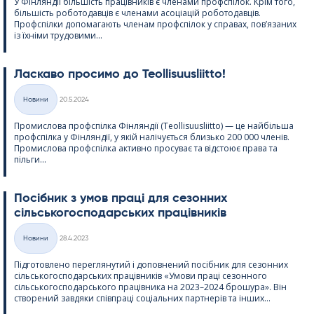
У Фінляндії більшість працівників є членами профспілок. Крім того,
більшість роботодавців є членами асоціацій роботодавців.
Профспілки допомагають членам профспілок у справах, пов’язаних
із їхніми трудовими...
Ласкаво просимо до Teol­li­suus­liitto!
Kirjoitettu
Новини
20.5.2024
Категорії
Промислова профспілка Фінляндії (Teol­li­suus­liitto) — це найбільша
профспілка у Фінляндії, у якій налічується близько 200 000 членів.
Промислова профспілка активно просуває та відстоює права та
пільги...
Посібник з умов праці для сезонних
сільськогосподарських працівників
Kirjoitettu
Новини
28.4.2023
Категорії
Підготовлено переглянутий і доповнений посібник для сезонних
сільськогосподарських працівників «Умови праці сезонного
сільськогосподарського працівника на 2023–2024 брошура». Він
створений завдяки співпраці соціальних партнерів та інших...