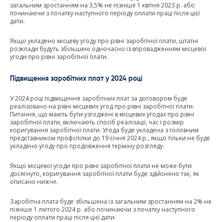
загальним зростанням на 3,5% не пізніше 1 квітня 2023 р. або
починаючи з початку наступного періоду оплати праці після цієї
дати.
Якщо укладено місцеву угоду про рівні заробітної плати, штатні
розклади будуть збільшені одночасно із впровадженням місцевої
угоди про рівні заробітної плати.
Підвищення заробітних плат у 2024 році
У 2024 році підвищення заробітних плат за договором буде
реалізовано на рівні місцевих угод про рівні заробітної плати.
Питання, що мають бути узгоджені в місцевих угодах про рівні
заробітної плати, включають спосіб реалізації, час і розмір
коригування заробітної плати. Угода буде укладена з головним
представником профспілки до 19 січня 2024 р., якщо тільки не буде
укладено угоду про продовження терміну розгляду.
Якщо місцевої угоди про рівні заробітної плати не може бути
досягнуто, коригування заробітної плати буде здійснено так, як
описано нижче.
Заробітна плата буде збільшена із загальним зростанням на 2% не
пізніше 1 лютого 2024 р. або починаючи з початку наступного
періоду оплати праці після цієї дати.