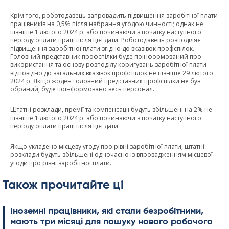
Крім того, роботодавець запровадить підвищення заробітної плати
працівників на 0,5% після набрання угодою чинності; однак не
пізніше 1 лютого 2024 р. або починаючи з початку наступного
періоду оплати праці після цієї дати. Роботодавець розподіляє
підвищення заробітної плати згідно до вказівок профспілок.
Головний представник профспілки буде поінформований про
використання та основу розподілу коригувань заробітної плати
відповідно до загальних вказівок профспілок не пізніше 29 лютого
2024 р. Якщо жоден головний представник профспілки не був
обраний, буде поінформовано весь персонал.
Штатні розклади, премії та компенсації будуть збільшені на 2% не
пізніше 1 лютого 2024 р. або починаючи з початку наступного
періоду оплати праці після цієї дати.
Якщо укладено місцеву угоду про рівні заробітної плати, штатні
розклади будуть збільшені одночасно із впровадженням місцевої
угоди про рівні заробітної плати.
Також прочитайте ці
Іноземні працівники, які стали безробітними,
мають три місяці для пошуку нового робочого