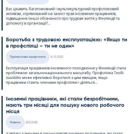
Категорії
Вас цікавить багатомовний і мультикультурний профспілковий
активізм, спрямований на захист прав іноземних працівників,
підвищення їхньої обізнаності про трудове життя у Фінляндії та
допомогу в організації?...
Боротьба з трудовою експлуатацією: «Якщо ти
в профспілці – ти не один»
Kirjoitettu
Промислова профспілка
14.10.2025
Категорії
Експлуатація працівників іноземного походження у Фінляндії стала
проблемою загальнонаціонального масштабу. Профспілка Teol­li­
suus­liitto може ефективно боротися з цим явищем, якщо
працівники стають членами профспілки і діляться...
Іноземні працівники, які стали безробітними,
мають три місяці для пошуку нового робочого
місця
Kirjoitettu
Новини
28.5.2025
Категорії
У зв’язку з змінами в законодавстві іноземні працівники, які стали