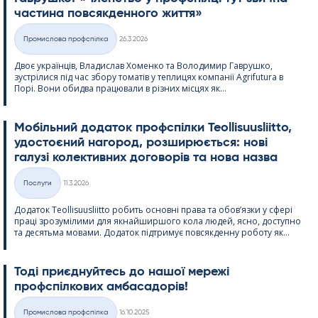
частина повсякденного життя»
Kirjoitettu
Промислова профспілка
26.3.2026
Категорії
Двоє українців, Владислав Хоменко та Володимир Гаврушко,
зустрілися під час збору томатів у теплицях компанії Agri­fu­tura в
Порі. Вони обидва працювали в різних місцях як...
Мобільний додаток профспілки Teol­li­suus­liitto,
удостоєний нагород, розширюється: нові
галузі колективних договорів та нова назва
Kirjoitettu
Послуги
11.3.2026
Категорії
Додаток Teol­li­suus­liitto робить основні права та обов’язки у сфері
праці зрозумілими для якнайширшого кола людей, ясно, доступно
та десятьма мовами. Додаток підтримує повсякденну роботу як...
Тоді приєднуйтесь до нашої мережі
профспілкових амбасадорів!
Kirjoitettu
Промислова профспілка
16.10.2025