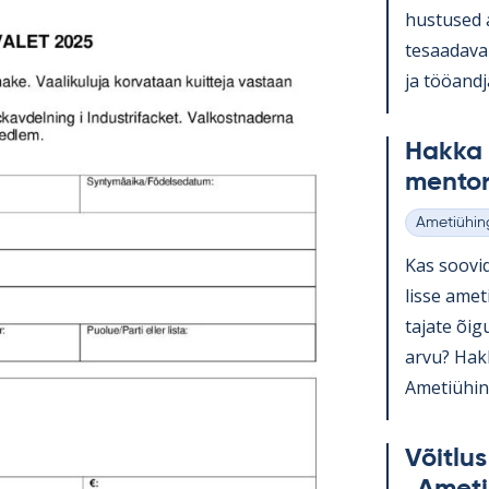
hus­tused a
te­saa­da­v
ja töö­and­
Hakka a
men­to­r
Ametiühin
Kategooria
Kas soo­vid
lisse ame­t
ta­jate õi­
arvu? Hakka
Ame­tiü­hin
Võit­lu