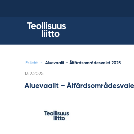
Skip
to
content
Esileht
-
Aluevaalit – Älfärdsområdesvalet 2025
Kirjoitettu
13.2.2025
Aluevaalit – Älfärdsområdesvale