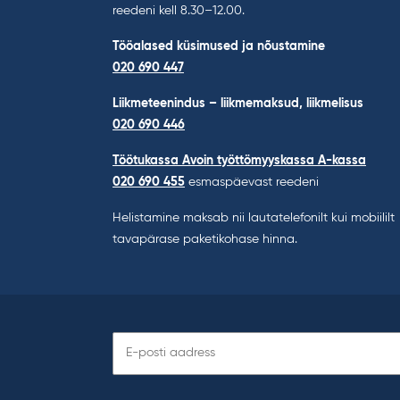
reedeni kell 8.30–12.00.
Tööalased küsimused ja nõustamine
020 690 447
Liikmeteenindus – liikmemaksud, liikmelisus
020 690 446
Töötukassa Avoin työttömyyskassa A-kassa
020 690 455
esmaspäevast reedeni
Helistamine maksab nii lautatelefonilt kui mobiililt
tavapärase paketikohase hinna.
Telli
uudiskiri: