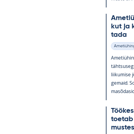
Ame­tiü­
kut ja 
tada
Ametiühin
Kategooria
Ame­tiü­hi
täht­susega
lii­ku­mise
ge­maid. So
masõ­da­sid 
Töö­kes
toe­tab
mus­te