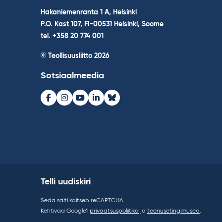
Hakaniemenranta 1 A, Helsinki
P.O. Kast 107, FI-00531 Helsinki, Soome
tel. +358 20 774 001
© Teollisuusliitto 2026
Sotsiaalmeedia
Facebook
Instagram
Youtube
LinkedIn
Bluesky
Telli uudiskiri
Seda saiti kaitseb reCAPTCHA.
Kehtivad Google’i
privaatsuspoliitika
ja
teenusetingimused
.