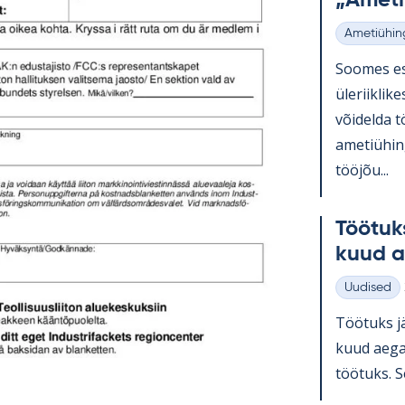
„Ame­ti
Ametiühin
Kategooria
Soo­mes esi
üle­riikli­k
või­delda t
ame­tiü­hin
tööjõu...
Töö­tuk
kuud a
Uudised
Kategooria
Töö­tuks jä
kuud aega 
töö­tuks. Se