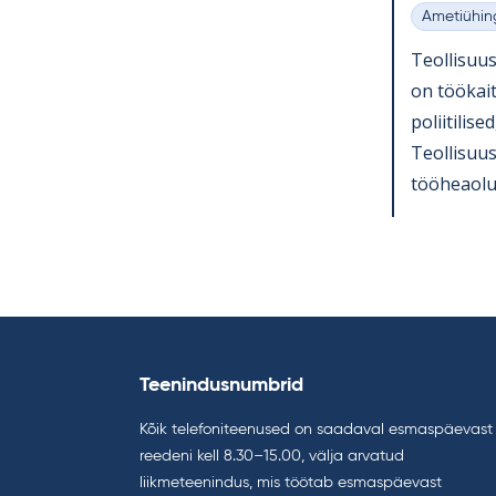
Ametiühin
Kategooria
Teol­li­suu
on töö­kait
po­lii­ti­li
Teol­li­suu
töö­heaolu 
Teenindusnumbrid
Kõik telefoniteenused on saadaval esmaspäevast
reedeni kell 8.30–15.00, välja arvatud
liikmeteenindus, mis töötab esmaspäevast