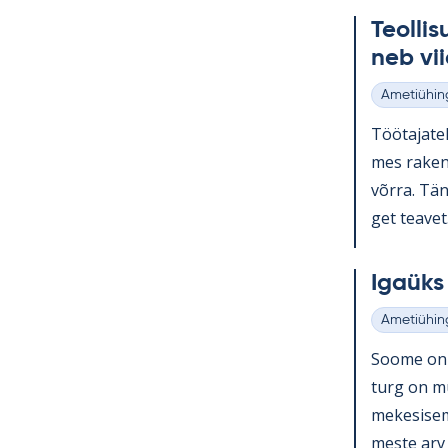
Teol­li­
neb vii
Ametiühin
Kategooria
Töö­ta­ja­te
mes ra­ken­
võrra. Tänu
get tea­vet.
Igaüks 
Ametiühin
Kategooria
Soome on o
turg on muu
me­ke­si­se
meste arv k