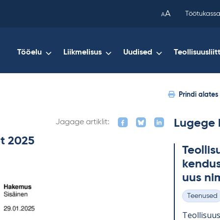
been
A
Töötukassa
A
copied
to
your
Tööelu
Liikmelisus
Uudised
Teollisuusliit
clipboard.)
Prindi alates
Lugege 
Jagage artiklit:
t 2025
Teol­li­
ken­dus
uus ni
Teenused
Kategooria
Teol­li­suu