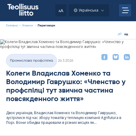
Skip
to
A
Українська
A
content
Головна
-
Новини
-
Переговори
Новини
лід
Kirjoitettu
Промислова профспілка
26.3.2026
Категорії
Колеги Владислав Хоменко та
Володимир Гаврушко: «Членство у
профспілці тут звична частина
повсякденного життя»
Двоє українців, Владислав Хоменко та Володимир Гаврушко,
зустрілися під час збору томатів у теплицях компанії Agri­fu­tura в
Порі. Вони обидва працювали в різних місцях як...