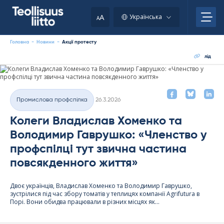
Skip
to
A
Українська
A
content
Головна
-
Новини
-
Акції протесту
Новини
лід
Kirjoitettu
Промислова профспілка
26.3.2026
Категорії
Колеги Владислав Хоменко та
Володимир Гаврушко: «Членство у
профспілці тут звична частина
повсякденного життя»
Двоє українців, Владислав Хоменко та Володимир Гаврушко,
зустрілися під час збору томатів у теплицях компанії Agri­fu­tura в
Порі. Вони обидва працювали в різних місцях як...