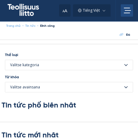
Skip
to
A
Tiếng Việt
A
content
Trang chủ
-
Tin tức
-
Đình công
Tin
Đá
tức
Thể loại
Valitse kategoria
Từ khóa
Valitse avainsana
Tin tức phổ biến nhất
Tin tức mới nhất