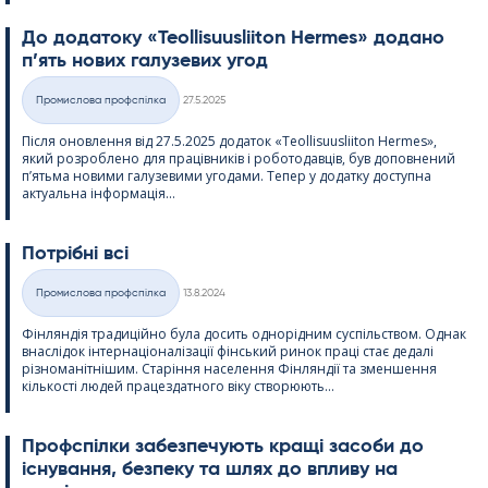
До додатоку «Teol­li­suus­lii­ton Her­mes» додано
п’ять нових галузевих угод
Kirjoitettu
Промислова профспілка
27.5.2025
Категорії
Після оновлення від 27.5.2025 додаток «Teol­li­suus­lii­ton Her­mes»,
який розроблено для працівників і роботодавців, був доповнений
п’ятьма новими галузевими угодами. Тепер у додатку доступна
актуальна інформація...
Потрібні всі
Kirjoitettu
Промислова профспілка
13.8.2024
Категорії
Фінляндія традиційно була досить однорідним суспільством. Однак
внаслідок інтернаціоналізації фінський ринок праці стає дедалі
різноманітнішим. Старіння населення Фінляндії та зменшення
кількості людей працездатного віку створюють...
Профспілки забезпечують кращі засоби до
існування, безпеку та шлях до впливу на