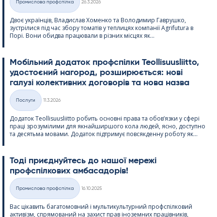
Промислова профспілка
26.3.2026
Категорії
Двоє українців, Владислав Хоменко та Володимир Гаврушко,
зустрілися під час збору томатів у теплицях компанії Agri­fu­tura в
Порі. Вони обидва працювали в різних місцях як...
Мобільний додаток профспілки Teol­li­suus­liitto,
удостоєний нагород, розширюється: нові
галузі колективних договорів та нова назва
Kirjoitettu
Послуги
11.3.2026
Категорії
Додаток Teol­li­suus­liitto робить основні права та обов’язки у сфері
праці зрозумілими для якнайширшого кола людей, ясно, доступно
та десятьма мовами. Додаток підтримує повсякденну роботу як...
Тоді приєднуйтесь до нашої мережі
профспілкових амбасадорів!
Kirjoitettu
Промислова профспілка
16.10.2025
Категорії
Вас цікавить багатомовний і мультикультурний профспілковий
активізм, спрямований на захист прав іноземних працівників,